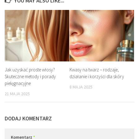
YOU MAY ALSO LIKE...
Jak uzyskać proste włosy?
Kwasy na twarz – rodzaje,
Skuteczne metody i porady
działanie i korzyści dla skóry
pielęgnacyjne
8 MAJA 2025
21 MAJA 2025
DODAJ KOMENTARZ
Komentarz
*