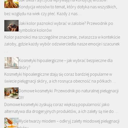
Kondycja włosów to temat, który dotyka nas wszystkich,
bez względu na wiek czy płeć. Każdy z nas …
Jaki kolor paznokci wybrać w żałobie? Przewodnik po
symbolice kolorów
Kolor paznokci ma szczególne znaczenie, zwłaszcza w kontekście
żałoby, gdzie każdy wybór odzwierciedla nasze emocje i szacunek
…
Kosmetyki hipoalergiczne – jak wybrać bezpieczne dla
skóry?
Kosmetyki hipoalergiczne stają się coraz bardziej popularne w
świecie pielęgnacji skóry, a ich rosnąca obecność na półkach …
Domowe kosmetyki: Przewodnik po naturalnej pielęgnacji
DIY
Domowe kosmetyki zyskują coraz większą popularność jako
alternatywa dla drogeryjnych produktów, a ich zalety są nie do …
Mycie twarzy miodem – odkryj zalety miodowej pielęgnacji
skóry