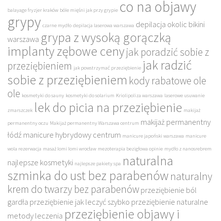
co na objawy
balayage fryzjer kraków
bóle mięśni jak przy grypie
grypy
depilacja okolic bikini
czarne mydło
depilacja laserowa warszawa
grypa z wysoką gorączką
warszawa
implanty zębowe ceny
jak poradzić sobie z
jak radzić
przeziębieniem
jak powstrzymać przeziębienie
sobie z przeziębieniem
kody rabatowe ole
ole
kosmetyki do sauny
kosmetyki do solarium
Kriolipoliza warszawa
laserowe usuwanie
lek do picia na przeziębienie
zmarszczek
makijaż
makijaż permanentny
permanentny oczu
Makijaż permanentny Warszawa centrum
łódź
manicure hybrydowy centrum
manicure japoński warszawa
manicure
wola rezerwacja
masaż lomi lomi wrocław
mezoterapia bezigłowa opinie
mydło z nanosrebrem
naturalna
najlepsze kosmetyki
najlepsze pakiety spa
szminka do ust bez parabenów
naturalny
krem do twarzy bez parabenów
przeziębienie ból
gardła
przeziębienie jak leczyć szybko
przeziębienie naturalne
przeziębienie objawy i
metody leczenia