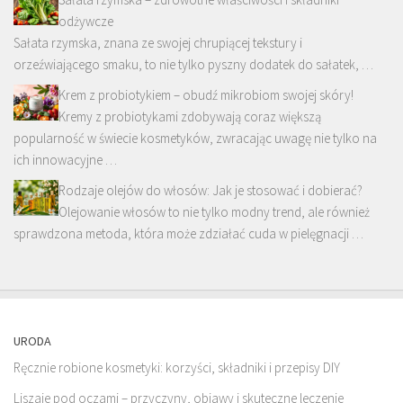
odżywcze
Sałata rzymska, znana ze swojej chrupiącej tekstury i
orzeźwiającego smaku, to nie tylko pyszny dodatek do sałatek, …
Krem z probiotykiem – obudź mikrobiom swojej skóry!
Kremy z probiotykami zdobywają coraz większą
popularność w świecie kosmetyków, zwracając uwagę nie tylko na
ich innowacyjne …
Rodzaje olejów do włosów: Jak je stosować i dobierać?
Olejowanie włosów to nie tylko modny trend, ale również
sprawdzona metoda, która może zdziałać cuda w pielęgnacji …
URODA
Ręcznie robione kosmetyki: korzyści, składniki i przepisy DIY
Liszaje pod oczami – przyczyny, objawy i skuteczne leczenie