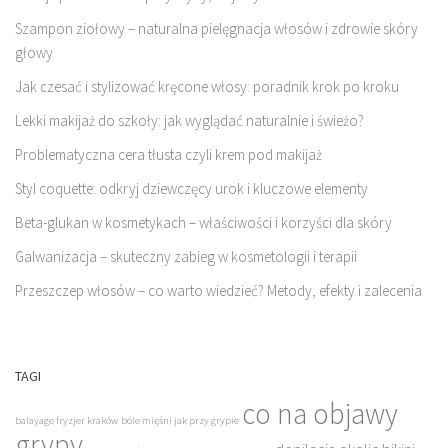
Szampon ziołowy – naturalna pielęgnacja włosów i zdrowie skóry
głowy
Jak czesać i stylizować kręcone włosy: poradnik krok po kroku
Lekki makijaż do szkoły: jak wyglądać naturalnie i świeżo?
Problematyczna cera tłusta czyli krem pod makijaż
Styl coquette: odkryj dziewczęcy urok i kluczowe elementy
Beta-glukan w kosmetykach – właściwości i korzyści dla skóry
Galwanizacja – skuteczny zabieg w kosmetologii i terapii
Przeszczep włosów – co warto wiedzieć? Metody, efekty i zalecenia
TAGI
co na objawy
balayage fryzjer kraków
bóle mięśni jak przy grypie
grypy