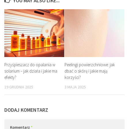
YOU MAY ALSO LIKE...
Przyśpieszacz do opalania w
Peelingi powierzchniowe: jak
solarium – jak działa i jakie ma
dbać o skórę i jakie mają
efekty?
korzyści?
19 GRUDNIA 2025
3 MAJA 2025
DODAJ KOMENTARZ
Komentarz
*