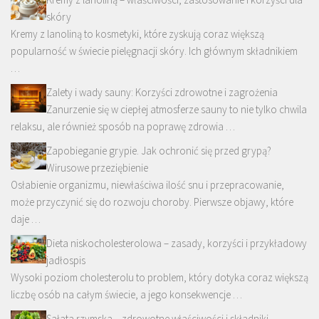
skóry
Kremy z lanoliną to kosmetyki, które zyskują coraz większą
popularność w świecie pielęgnacji skóry. Ich głównym składnikiem
…
Zalety i wady sauny: Korzyści zdrowotne i zagrożenia
Zanurzenie się w ciepłej atmosferze sauny to nie tylko chwila
relaksu, ale również sposób na poprawę zdrowia …
Zapobieganie grypie. Jak ochronić się przed grypą?
Wirusowe przeziębienie
Osłabienie organizmu, niewłaściwa ilość snu i przepracowanie,
może przyczynić się do rozwoju choroby. Pierwsze objawy, które
daje …
Dieta niskocholesterolowa – zasady, korzyści i przykładowy
jadłospis
Wysoki poziom cholesterolu to problem, który dotyka coraz większą
liczbę osób na całym świecie, a jego konsekwencje …
Sałata rzymska – zdrowotne właściwości i składniki