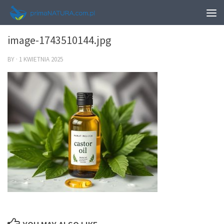
0
image-1743510144.jpg
BY
·
1 KWIETNIA 2025