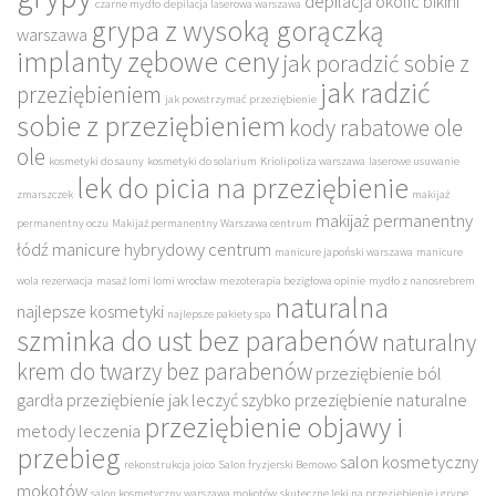
depilacja okolic bikini
czarne mydło
depilacja laserowa warszawa
grypa z wysoką gorączką
warszawa
implanty zębowe ceny
jak poradzić sobie z
jak radzić
przeziębieniem
jak powstrzymać przeziębienie
sobie z przeziębieniem
kody rabatowe ole
ole
kosmetyki do sauny
kosmetyki do solarium
Kriolipoliza warszawa
laserowe usuwanie
lek do picia na przeziębienie
zmarszczek
makijaż
makijaż permanentny
permanentny oczu
Makijaż permanentny Warszawa centrum
łódź
manicure hybrydowy centrum
manicure japoński warszawa
manicure
wola rezerwacja
masaż lomi lomi wrocław
mezoterapia bezigłowa opinie
mydło z nanosrebrem
naturalna
najlepsze kosmetyki
najlepsze pakiety spa
szminka do ust bez parabenów
naturalny
krem do twarzy bez parabenów
przeziębienie ból
gardła
przeziębienie jak leczyć szybko
przeziębienie naturalne
przeziębienie objawy i
metody leczenia
przebieg
salon kosmetyczny
rekonstrukcja joico
Salon fryzjerski Bemowo
mokotów
salon kosmetyczny warszawa mokotów
skuteczne leki na przeziębienie i grypę