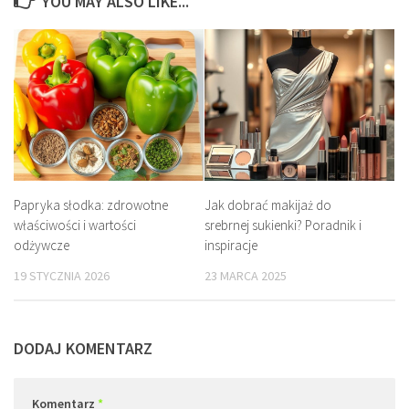
YOU MAY ALSO LIKE...
Papryka słodka: zdrowotne
Jak dobrać makijaż do
właściwości i wartości
srebrnej sukienki? Poradnik i
odżywcze
inspiracje
19 STYCZNIA 2026
23 MARCA 2025
DODAJ KOMENTARZ
Komentarz
*