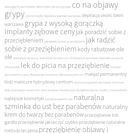
co na objawy
balayage fryzjer kraków
bóle mięśni jak przy grypie
grypy
depilacja okolic bikini
czarne mydło
depilacja laserowa warszawa
grypa z wysoką gorączką
warszawa
implanty zębowe ceny
jak poradzić sobie z
jak radzić
przeziębieniem
jak powstrzymać przeziębienie
sobie z przeziębieniem
kody rabatowe ole
ole
kosmetyki do sauny
kosmetyki do solarium
Kriolipoliza warszawa
laserowe usuwanie
lek do picia na przeziębienie
zmarszczek
makijaż
makijaż permanentny
permanentny oczu
Makijaż permanentny Warszawa centrum
łódź
manicure hybrydowy centrum
manicure japoński warszawa
manicure
wola rezerwacja
masaż lomi lomi wrocław
mezoterapia bezigłowa opinie
mydło z nanosrebrem
naturalna
najlepsze kosmetyki
najlepsze pakiety spa
szminka do ust bez parabenów
naturalny
krem do twarzy bez parabenów
przeziębienie ból
gardła
przeziębienie jak leczyć szybko
przeziębienie naturalne
przeziębienie objawy i
metody leczenia