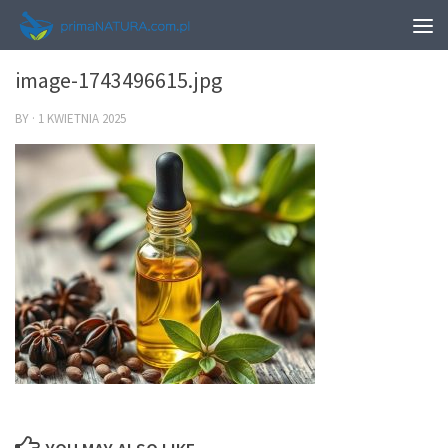
0
image-1743496615.jpg
BY
·
1 KWIETNIA 2025