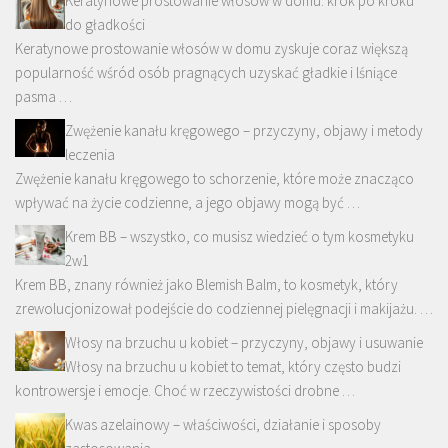
Keratynowe prostowanie włosów w domu: krok po kroku
do gładkości
Keratynowe prostowanie włosów w domu zyskuje coraz większą
popularność wśród osób pragnących uzyskać gładkie i lśniące
pasma …
Zwężenie kanału kręgowego – przyczyny, objawy i metody
leczenia
Zwężenie kanału kręgowego to schorzenie, które może znacząco
wpływać na życie codzienne, a jego objawy mogą być …
Krem BB – wszystko, co musisz wiedzieć o tym kosmetyku
2w1
Krem BB, znany również jako Blemish Balm, to kosmetyk, który
zrewolucjonizował podejście do codziennej pielęgnacji i makijażu. …
Włosy na brzuchu u kobiet – przyczyny, objawy i usuwanie
Włosy na brzuchu u kobiet to temat, który często budzi
kontrowersje i emocje. Choć w rzeczywistości drobne …
Kwas azelainowy – właściwości, działanie i sposoby