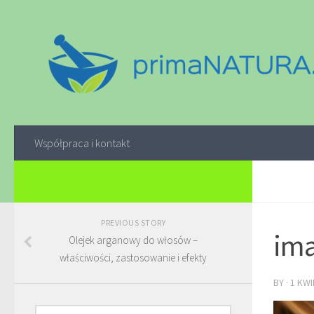
Współpraca i kontakt
PREVIOUS STORY
ima
Olejek arganowy do włosów –
właściwości, zastosowanie i efekty
BY
·
1 KWI