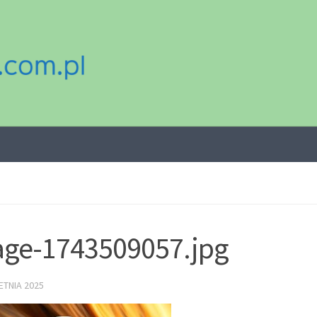
ge-1743509057.jpg
ETNIA 2025