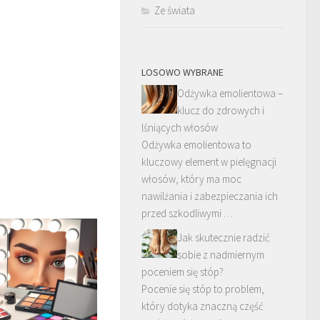
Ze świata
LOSOWO WYBRANE
Odżywka emolientowa –
klucz do zdrowych i
lśniących włosów
Odżywka emolientowa to
kluczowy element w pielęgnacji
włosów, który ma moc
nawilżania i zabezpieczania ich
przed szkodliwymi …
Jak skutecznie radzić
sobie z nadmiernym
poceniem się stóp?
Pocenie się stóp to problem,
który dotyka znaczną część