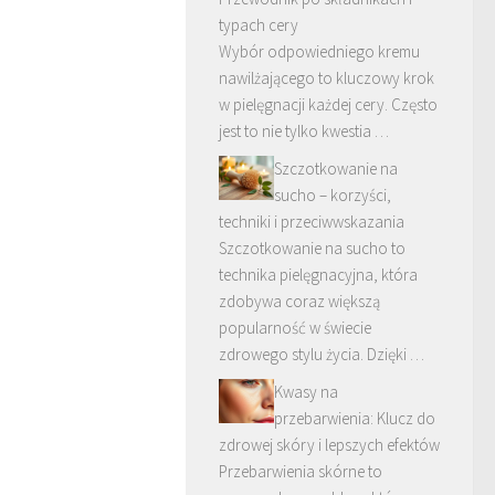
typach cery
Wybór odpowiedniego kremu
nawilżającego to kluczowy krok
w pielęgnacji każdej cery. Często
jest to nie tylko kwestia …
Szczotkowanie na
sucho – korzyści,
techniki i przeciwwskazania
Szczotkowanie na sucho to
technika pielęgnacyjna, która
zdobywa coraz większą
popularność w świecie
zdrowego stylu życia. Dzięki …
Kwasy na
przebarwienia: Klucz do
zdrowej skóry i lepszych efektów
Przebarwienia skórne to