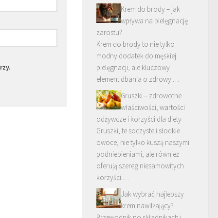
Krem do brody – jak
wpływa na pielęgnację
zarostu?
Krem do brody to nie tylko
modny dodatek do męskiej
rzy.
pielęgnacji, ale kluczowy
element dbania o zdrowy …
Gruszki – zdrowotne
właściwości, wartości
odżywcze i korzyści dla diety
Gruszki, te soczyste i słodkie
owoce, nie tylko kuszą naszymi
podniebieniami, ale również
oferują szereg niesamowitych
korzyści …
Jak wybrać najlepszy
krem nawilżający?
Przewodnik po składnikach i