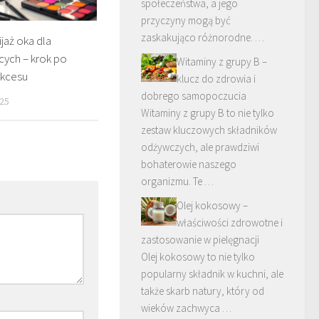
społeczeństwa, a jego
przyczyny mogą być
zaskakująco różnorodne. …
jaż oka dla
cych – krok po
Witaminy z grupy B –
ukcesu
klucz do zdrowia i
dobrego samopoczucia
25
Witaminy z grupy B to nie tylko
zestaw kluczowych składników
odżywczych, ale prawdziwi
bohaterowie naszego
organizmu. Te …
Olej kokosowy –
właściwości zdrowotne i
zastosowanie w pielęgnacji
Olej kokosowy to nie tylko
popularny składnik w kuchni, ale
także skarb natury, który od
wieków zachwyca …