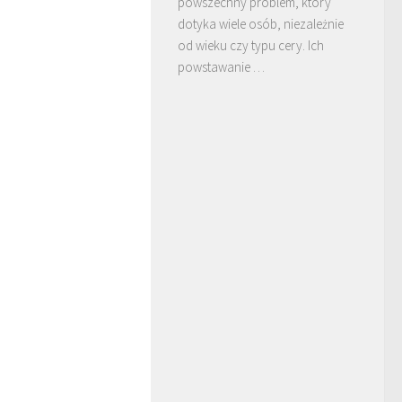
powszechny problem, który
dotyka wiele osób, niezależnie
od wieku czy typu cery. Ich
powstawanie …