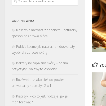
OSTATNIE WPISY
Maseczka na twarz z bananem – naturalny
sposób na zdrową skórę
Polskie kosmetyki naturalne – doskonały
wybór dla zdrowej skóry
Bakteryjne zapalenie skóry – poznaj
YOU
przyczyny i objawy tej choroby
Rozświetlacz jako cień do powiek –
uniwersalny kosmetyk 2 w 1
Pieprzyki – co to jest, rodzaje i jak je
monitorować?