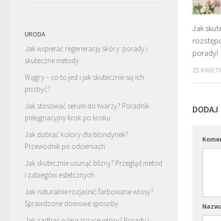
Jak sku
URODA
rozstęp
Jak wspierać regenerację skóry: porady i
porady!
skuteczne metody
25 KWIETN
Wągry – co to jest i jak skutecznie się ich
pozbyć?
Jak stosować serum do twarzy? Poradnik
DODAJ
pielęgnacyjny krok po kroku
Jak dobrać kolory dla blondynek?
Kome
Przewodnik po odcieniach
Jak skutecznie usunąć blizny? Przegląd metod
i zabiegów estetcznych
Jak naturalnie rozjaśnić farbowane włosy?
Sprawdzone domowe sposoby
Nazw
Jak zadbać o błyszczące włosy? Porady i