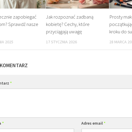
tecznie zapobiegać
Jak rozpoznać zadbaną
Prosty maki
om? Sprawdź nasze
kobietę? Cechy, które
początkują
przyciągają uwagę
kroku do s
IA 2025
17 STYCZNIA 2026
28 MARCA 20
 KOMENTARZ
ntarz
*
a
*
Adres email
*