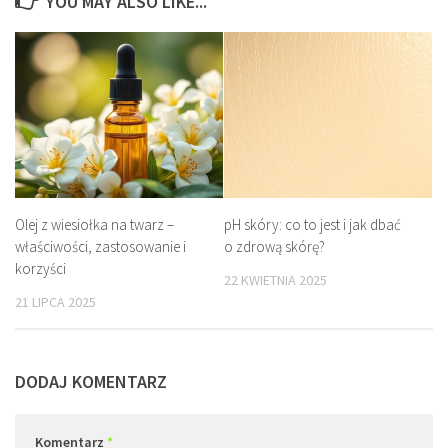
YOU MAY ALSO LIKE...
Olej z wiesiołka na twarz –
pH skóry: co to jest i jak dbać
właściwości, zastosowanie i
o zdrową skórę?
korzyści
22 KWIETNIA 2025
21 LIPCA 2025
DODAJ KOMENTARZ
Komentarz
*