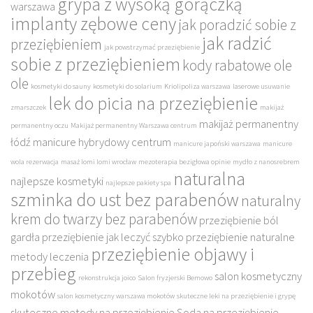
grypa z wysoką gorączką
warszawa
implanty zębowe ceny
jak poradzić sobie z
jak radzić
przeziębieniem
jak powstrzymać przeziębienie
sobie z przeziębieniem
kody rabatowe ole
ole
kosmetyki do sauny
kosmetyki do solarium
Kriolipoliza warszawa
laserowe usuwanie
lek do picia na przeziębienie
zmarszczek
makijaż
makijaż permanentny
permanentny oczu
Makijaż permanentny Warszawa centrum
łódź
manicure hybrydowy centrum
manicure japoński warszawa
manicure
wola rezerwacja
masaż lomi lomi wrocław
mezoterapia bezigłowa opinie
mydło z nanosrebrem
naturalna
najlepsze kosmetyki
najlepsze pakiety spa
szminka do ust bez parabenów
naturalny
krem do twarzy bez parabenów
przeziębienie ból
gardła
przeziębienie jak leczyć szybko
przeziębienie naturalne
przeziębienie objawy i
metody leczenia
przebieg
salon kosmetyczny
rekonstrukcja joico
Salon fryzjerski Bemowo
mokotów
salon kosmetyczny warszawa mokotów
skuteczne leki na przeziębienie i grypę
skuteczne metody na przeziębienie
Soda na przeziębienie