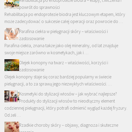
Rehabilitacja po endoprotezie biodra – etapy, ćwiczenia i
powrót do sprawności
Rehabilitacja po endoprotezie biodra jest kluczowym etapem, który
może zadecydować o sukcesie całej operacji oraz powrocie do …
Parafina ciekła w pielęgnacji skóry – właściwości i
zastosowanie
Parafina ciekła, znana także jako olej mineralny, od lat znajduje
swoje miejsce zarówno w kosmetykach, jak i …
Olejek konopny na twarz – właściwości, korzyści i
zastosowanie
Olejek konopny staje się coraz bardziej popularny w świecie
pielęgnacji, a to za sprawą jego niezwykłych właściwości. …
Kosmetyki do stylizacji włosów – jak wybrać najlepsze?
Produkty do stylizacji włosów to nieodłączny element
codziennej pielęgnacji, który potrafi odmienić wygląd każdej fryzury.
Od żeli …
Rzadkie choroby skóry – objawy, diagnoza i skuteczne