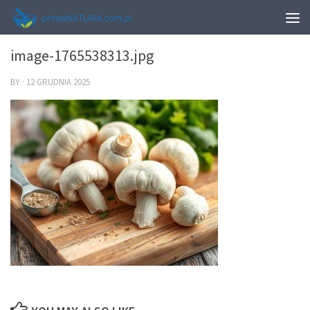
0
image-1765538313.jpg
BY
·
12 GRUDNIA 2025