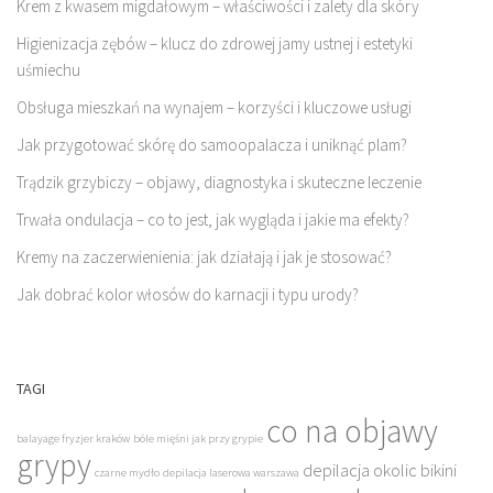
Krem z kwasem migdałowym – właściwości i zalety dla skóry
Higienizacja zębów – klucz do zdrowej jamy ustnej i estetyki
uśmiechu
Obsługa mieszkań na wynajem – korzyści i kluczowe usługi
Jak przygotować skórę do samoopalacza i uniknąć plam?
Trądzik grzybiczy – objawy, diagnostyka i skuteczne leczenie
Trwała ondulacja – co to jest, jak wygląda i jakie ma efekty?
Kremy na zaczerwienienia: jak działają i jak je stosować?
Jak dobrać kolor włosów do karnacji i typu urody?
TAGI
co na objawy
balayage fryzjer kraków
bóle mięśni jak przy grypie
grypy
depilacja okolic bikini
czarne mydło
depilacja laserowa warszawa