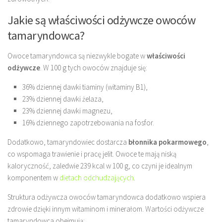
Jakie są właściwości odżywcze owoców
tamaryndowca?
Owoce tamaryndowca są niezwykle bogate w
właściwości
odżywcze
. W 100 g tych owoców znajduje się:
36% dziennej dawki tiaminy (witaminy B1),
23% dziennej dawki żelaza,
23% dziennej dawki magnezu,
16% dziennego zapotrzebowania na fosfor.
Dodatkowo, tamaryndowiec dostarcza
błonnika pokarmowego
,
co wspomaga trawienie i pracę jelit. Owoce te mają niską
kaloryczność, zaledwie 239 kcal w 100 g, co czyni je idealnym
komponentem w
dietach odchudzających
.
Struktura odżywcza owoców tamaryndowca dodatkowo wspiera
zdrowie dzięki innym witaminom i minerałom. Wartości odżywcze
tamaryndowca obejmują: