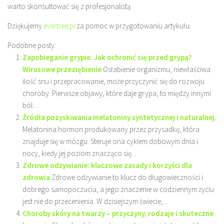
warto skonsultować się z profesjonalistą.
Dziękujemy
evertree.pl
za pomoc w przygotowaniu artykułu.
Podobne posty:
Zapobieganie grypie. Jak ochronić się przed grypą?
Wirusowe przeziębienie
Osłabienie organizmu, niewłaściwa
ilość snu i przepracowanie, może przyczynić się do rozwoju
choroby. Pierwsze objawy, które daje grypa, to między innymi
ból...
Źródła pozyskiwania melatoniny syntetycznej i naturalnej.
Melatonina hormon produkowany przez przysadkę, która
znajduje się w mózgu. Steruje ona cyklem dobowym dnia i
nocy, kiedy jej poziom znacząco się...
Zdrowe odżywianie: kluczowe zasady i korzyści dla
zdrowia
Zdrowe odżywianie to klucz do długowieczności i
dobrego samopoczucia, a jego znaczenie w codziennym życiu
jest nie do przecenienia. W dzisiejszym świecie,...
Choroby skóry na twarzy – przyczyny, rodzaje i skuteczne