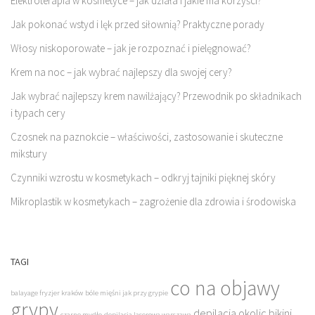
Elektroterapia w kosmetyce – jak działa i jakie ma korzyści?
Jak pokonać wstyd i lęk przed siłownią? Praktyczne porady
Włosy niskoporowate – jak je rozpoznać i pielęgnować?
Krem na noc – jak wybrać najlepszy dla swojej cery?
Jak wybrać najlepszy krem nawilżający? Przewodnik po składnikach
i typach cery
Czosnek na paznokcie – właściwości, zastosowanie i skuteczne
mikstury
Czynniki wzrostu w kosmetykach – odkryj tajniki pięknej skóry
Mikroplastik w kosmetykach – zagrożenie dla zdrowia i środowiska
TAGI
co na objawy
balayage fryzjer kraków
bóle mięśni jak przy grypie
grypy
depilacja okolic bikini
czarne mydło
depilacja laserowa warszawa