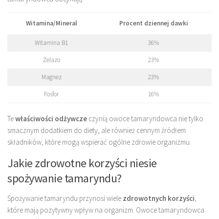
Witamina/Mineral
Procent dziennej dawki
Witamina B1
36%
Żelazo
23%
Magnez
23%
Fosfor
16%
Te
właściwości odżywcze
czynią owoce tamaryndowca nie tylko
smacznym dodatkiem do diety, ale również cennym źródłem
składników, które mogą wspierać ogólne zdrowie organizmu.
Jakie zdrowotne korzyści niesie
spożywanie tamaryndu?
Spożywanie tamaryndu przynosi wiele
zdrowotnych korzyści
,
które mają pozytywny wpływ na organizm. Owoce tamaryndowca