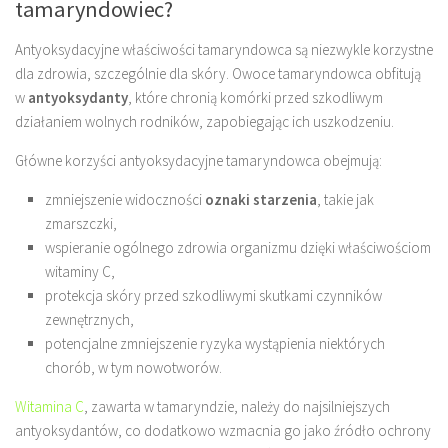
tamaryndowiec?
Antyoksydacyjne właściwości tamaryndowca są niezwykle korzystne
dla zdrowia, szczególnie dla skóry. Owoce tamaryndowca obfitują
w
antyoksydanty
, które chronią komórki przed szkodliwym
działaniem wolnych rodników, zapobiegając ich uszkodzeniu.
Główne korzyści antyoksydacyjne tamaryndowca obejmują:
zmniejszenie widoczności
oznaki starzenia
, takie jak
zmarszczki,
wspieranie ogólnego zdrowia organizmu dzięki właściwościom
witaminy C,
protekcja skóry przed szkodliwymi skutkami czynników
zewnętrznych,
potencjalne zmniejszenie ryzyka wystąpienia niektórych
chorób, w tym nowotworów.
Witamina C
, zawarta w tamaryndzie, należy do najsilniejszych
antyoksydantów, co dodatkowo wzmacnia go jako źródło ochrony