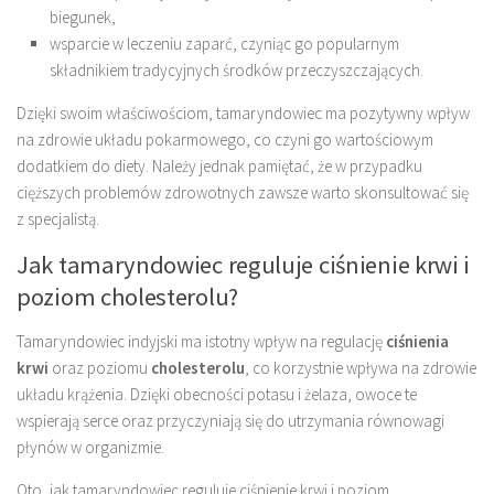
biegunek,
wsparcie w leczeniu zaparć, czyniąc go popularnym
składnikiem tradycyjnych środków przeczyszczających.
Dzięki swoim właściwościom, tamaryndowiec ma pozytywny wpływ
na zdrowie układu pokarmowego, co czyni go wartościowym
dodatkiem do diety. Należy jednak pamiętać, że w przypadku
cięższych problemów zdrowotnych zawsze warto skonsultować się
z specjalistą.
Jak tamaryndowiec reguluje ciśnienie krwi i
poziom cholesterolu?
Tamaryndowiec indyjski ma istotny wpływ na regulację
ciśnienia
krwi
oraz poziomu
cholesterolu
, co korzystnie wpływa na zdrowie
układu krążenia. Dzięki obecności potasu i żelaza, owoce te
wspierają serce oraz przyczyniają się do utrzymania równowagi
płynów w organizmie.
Oto, jak tamaryndowiec reguluje ciśnienie krwi i poziom