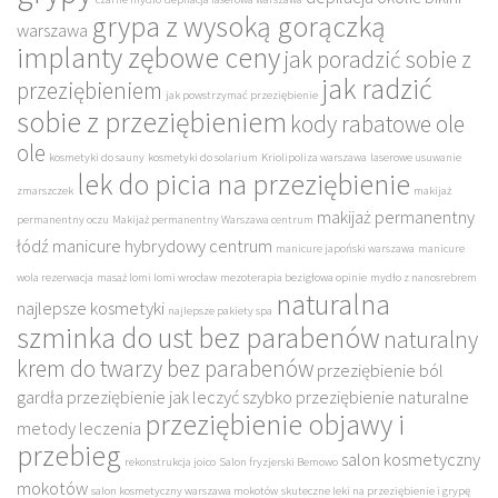
grypa z wysoką gorączką
warszawa
implanty zębowe ceny
jak poradzić sobie z
jak radzić
przeziębieniem
jak powstrzymać przeziębienie
sobie z przeziębieniem
kody rabatowe ole
ole
kosmetyki do sauny
kosmetyki do solarium
Kriolipoliza warszawa
laserowe usuwanie
lek do picia na przeziębienie
zmarszczek
makijaż
makijaż permanentny
permanentny oczu
Makijaż permanentny Warszawa centrum
łódź
manicure hybrydowy centrum
manicure japoński warszawa
manicure
wola rezerwacja
masaż lomi lomi wrocław
mezoterapia bezigłowa opinie
mydło z nanosrebrem
naturalna
najlepsze kosmetyki
najlepsze pakiety spa
szminka do ust bez parabenów
naturalny
krem do twarzy bez parabenów
przeziębienie ból
gardła
przeziębienie jak leczyć szybko
przeziębienie naturalne
przeziębienie objawy i
metody leczenia
przebieg
salon kosmetyczny
rekonstrukcja joico
Salon fryzjerski Bemowo
mokotów
salon kosmetyczny warszawa mokotów
skuteczne leki na przeziębienie i grypę