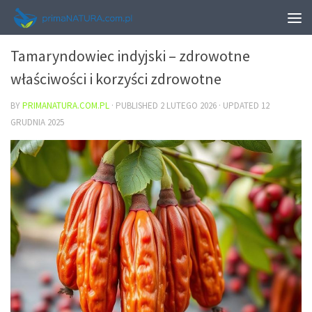
ZDROWIE
Tamaryndowiec indyjski – zdrowotne
właściwości i korzyści zdrowotne
BY
PRIMANATURA.COM.PL
· PUBLISHED
2 LUTEGO 2026
· UPDATED
12
GRUDNIA 2025