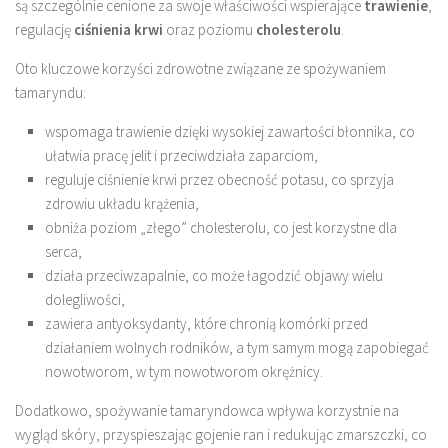
są szczególnie cenione za swoje właściwości wspierające
trawienie
,
regulację
ciśnienia krwi
oraz poziomu
cholesterolu
.
Oto kluczowe korzyści zdrowotne związane ze spożywaniem
tamaryndu:
wspomaga trawienie dzięki wysokiej zawartości błonnika, co
ułatwia pracę jelit i przeciwdziała zaparciom,
reguluje ciśnienie krwi przez obecność potasu, co sprzyja
zdrowiu układu krążenia,
obniża poziom „złego” cholesterolu, co jest korzystne dla
serca,
działa przeciwzapalnie, co może łagodzić objawy wielu
dolegliwości,
zawiera antyoksydanty, które chronią komórki przed
działaniem wolnych rodników, a tym samym mogą zapobiegać
nowotworom, w tym nowotworom okrężnicy.
Dodatkowo, spożywanie tamaryndowca wpływa korzystnie na
wygląd skóry, przyspieszając gojenie ran i redukując zmarszczki, co