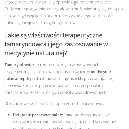
przed procesami starzenia i poprawia ogólne samopoczucie.
Codzienne spożywanie tamaryndowca może więc przyczynić się do
zdrowszego wyglądu skóry oraz korzystać z jego właściwości
antyoksydacyjnych dla ogólnego zdrowia.
Jakie są właściwości terapeutyczne
tamaryndowca i jego zastosowanie w
medycynie naturalnej?
Tamaryndowiec
to roślina o licznych właściwościach
terapeutycznych, które znajdują zastosowanie w
medycynie
naturalnej
. Jego działanie obejmuje aspekty przeciwzapalne,
przeciwbakteryjne i przeciwwirusowe, co czyni go cennym
narzędziem w leczeniu różnych dolegliwości zdrowotnych.
Oto kluczowe właściwości terapeutyczne tamaryndowca:
Działanie przeciwzapalne:
Tamaryndowiec może być
stosowany w terapii stanów zapalnych, co jest szczególnie
przydatne w leczeniu infekcji i bólu brzucha.