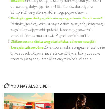
leczenie
Choroby skóry na twarzy stanowią istotny problem
zdrowotny, dotykając niemal 195 milionów dorosłych w
Europie. Zmiany skórne, które mogą pojawić się w...
Restrykcyjne diety – jakie niosą zagrożenia dla zdrowia?
Restrykcyjne diety, choć kuszące obietnicą szybkiej utraty wagi,
często skrywają w sobie pułapki, które mogą poważnie
zaszkodzić naszemu zdrowiu. Ograniczenie kalorii i...
Zbilansowana dieta wegetariańska: zdrowe nawyki i
korzyści zdrowotne
Zbilansowana dieta wegetariańska to nie
tylko sposób odżywiania, ale także styl życia, który zdobywa
coraz większą popularność na całym świecie. W dobie...
YOU MAY ALSO LIKE...