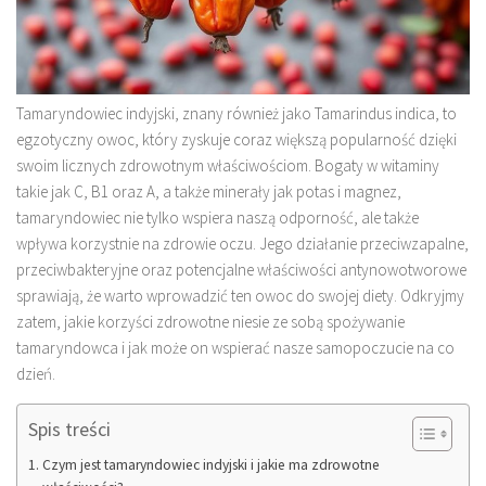
Tamaryndowiec indyjski, znany również jako Tamarindus indica, to
egzotyczny owoc, który zyskuje coraz większą popularność dzięki
swoim licznych zdrowotnym właściwościom. Bogaty w witaminy
takie jak C, B1 oraz A, a także minerały jak potas i magnez,
tamaryndowiec nie tylko wspiera naszą odporność, ale także
wpływa korzystnie na zdrowie oczu. Jego działanie przeciwzapalne,
przeciwbakteryjne oraz potencjalne właściwości antynowotworowe
sprawiają, że warto wprowadzić ten owoc do swojej diety. Odkryjmy
zatem, jakie korzyści zdrowotne niesie ze sobą spożywanie
tamaryndowca i jak może on wspierać nasze samopoczucie na co
dzień.
Spis treści
Czym jest tamaryndowiec indyjski i jakie ma zdrowotne