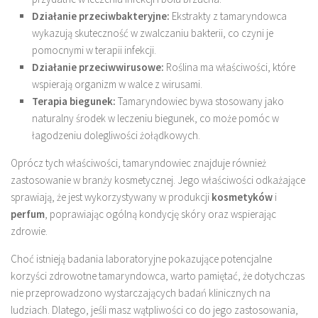
Działanie przeciwbakteryjne:
Ekstrakty z tamaryndowca
wykazują skuteczność w zwalczaniu bakterii, co czyni je
pomocnymi w terapii infekcji.
Działanie przeciwwirusowe:
Roślina ma właściwości, które
wspierają organizm w walce z wirusami.
Terapia biegunek:
Tamaryndowiec bywa stosowany jako
naturalny środek w leczeniu biegunek, co może pomóc w
łagodzeniu dolegliwości żołądkowych.
Oprócz tych właściwości, tamaryndowiec znajduje również
zastosowanie w branży kosmetycznej. Jego właściwości odkażające
sprawiają, że jest wykorzystywany w produkcji
kosmetyków
i
perfum
, poprawiając ogólną kondycję skóry oraz wspierając
zdrowie.
Choć istnieją badania laboratoryjne pokazujące potencjalne
korzyści zdrowotne tamaryndowca, warto pamiętać, że dotychczas
nie przeprowadzono wystarczających badań klinicznych na
ludziach. Dlatego, jeśli masz wątpliwości co do jego zastosowania,