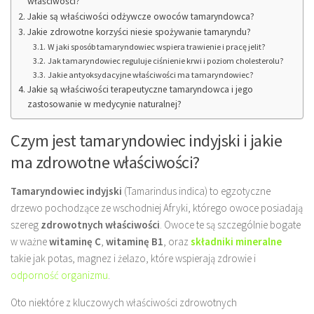
właściwości?
Jakie są właściwości odżywcze owoców tamaryndowca?
Jakie zdrowotne korzyści niesie spożywanie tamaryndu?
W jaki sposób tamaryndowiec wspiera trawienie i pracę jelit?
Jak tamaryndowiec reguluje ciśnienie krwi i poziom cholesterolu?
Jakie antyoksydacyjne właściwości ma tamaryndowiec?
Jakie są właściwości terapeutyczne tamaryndowca i jego
zastosowanie w medycynie naturalnej?
Czym jest tamaryndowiec indyjski i jakie
ma zdrowotne właściwości?
Tamaryndowiec indyjski
(Tamarindus indica) to egzotyczne
drzewo pochodzące ze wschodniej Afryki, którego owoce posiadają
szereg
zdrowotnych właściwości
. Owoce te są szczególnie bogate
w ważne
witaminę C
,
witaminę B1
, oraz
składniki mineralne
takie jak potas, magnez i żelazo, które wspierają zdrowie i
odporność organizmu
.
Oto niektóre z kluczowych właściwości zdrowotnych