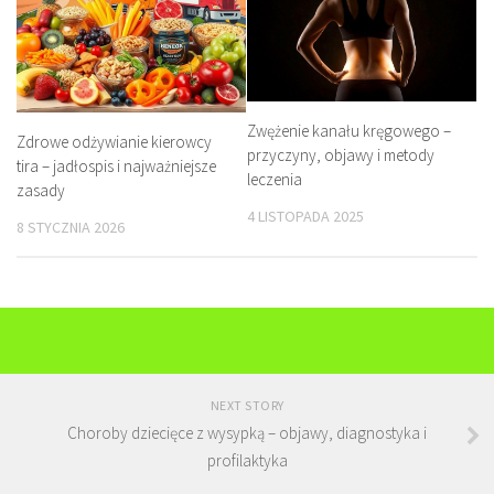
Zwężenie kanału kręgowego –
Zdrowe odżywianie kierowcy
przyczyny, objawy i metody
tira – jadłospis i najważniejsze
leczenia
zasady
4 LISTOPADA 2025
8 STYCZNIA 2026
NEXT STORY
Choroby dziecięce z wysypką – objawy, diagnostyka i
profilaktyka