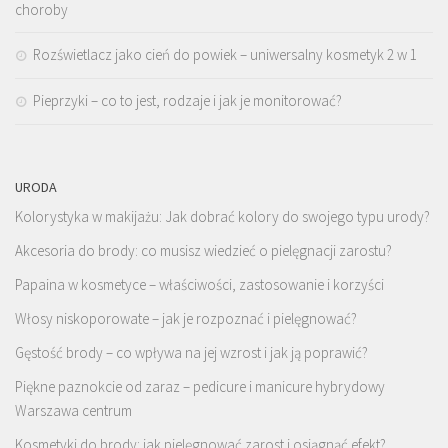
choroby
Rozświetlacz jako cień do powiek – uniwersalny kosmetyk 2 w 1
Pieprzyki – co to jest, rodzaje i jak je monitorować?
URODA
Kolorystyka w makijażu: Jak dobrać kolory do swojego typu urody?
Akcesoria do brody: co musisz wiedzieć o pielęgnacji zarostu?
Papaina w kosmetyce – właściwości, zastosowanie i korzyści
Włosy niskoporowate – jak je rozpoznać i pielęgnować?
Gęstość brody – co wpływa na jej wzrost i jak ją poprawić?
Piękne paznokcie od zaraz – pedicure i manicure hybrydowy
Warszawa centrum
Kosmetyki do brody: jak pielęgnować zarost i osiągnąć efekt?