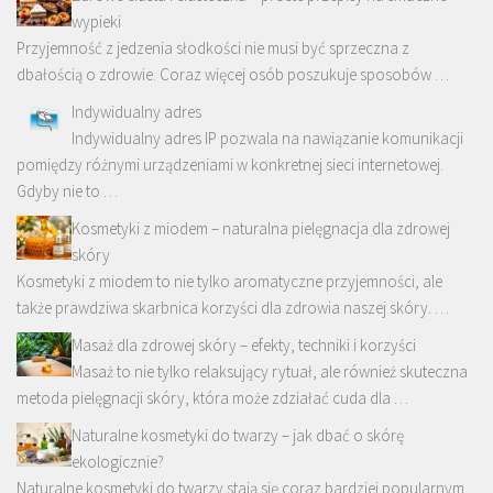
wypieki
Przyjemność z jedzenia słodkości nie musi być sprzeczna z
dbałością o zdrowie. Coraz więcej osób poszukuje sposobów …
Indywidualny adres
Indywidualny adres IP pozwala na nawiązanie komunikacji
pomiędzy różnymi urządzeniami w konkretnej sieci internetowej.
Gdyby nie to …
Kosmetyki z miodem – naturalna pielęgnacja dla zdrowej
skóry
Kosmetyki z miodem to nie tylko aromatyczne przyjemności, ale
także prawdziwa skarbnica korzyści dla zdrowia naszej skóry. …
Masaż dla zdrowej skóry – efekty, techniki i korzyści
Masaż to nie tylko relaksujący rytuał, ale również skuteczna
metoda pielęgnacji skóry, która może zdziałać cuda dla …
Naturalne kosmetyki do twarzy – jak dbać o skórę
ekologicznie?
Naturalne kosmetyki do twarzy stają się coraz bardziej popularnym