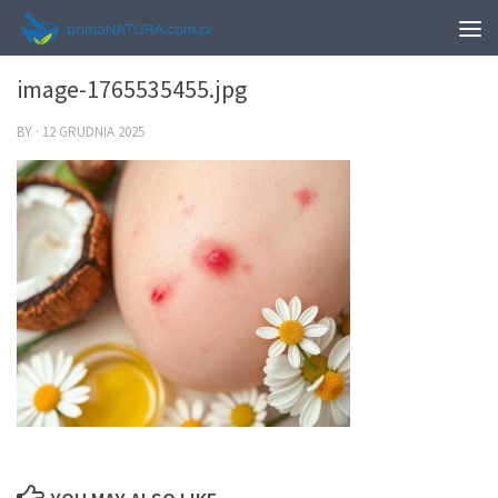
0
image-1765535455.jpg
BY
·
12 GRUDNIA 2025