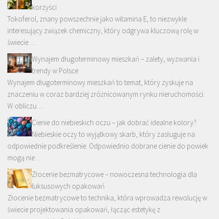
korzyści
Tokoferol, znany powszechnie jako witamina E, to niezwykle
interesujący związek chemiczny, który odgrywa kluczową rolę w
świecie …
Wynajem długoterminowy mieszkań – zalety, wyzwania i
trendy w Polsce
Wynajem długoterminowy mieszkań to temat, który zyskuje na
znaczeniu w coraz bardziej zróżnicowanym rynku nieruchomości.
W obliczu …
Cienie do niebieskich oczu – jak dobrać idealne kolory?
Niebieskie oczy to wyjątkowy skarb, który zasługuje na
odpowiednie podkreślenie. Odpowiednio dobrane cienie do powiek
mogą nie …
Złocenie bezmatrycowe – nowoczesna technologia dla
luksusowych opakowań
Złocenie bezmatrycowe to technika, która wprowadza rewolucję w
świecie projektowania opakowań, łącząc estetykę z