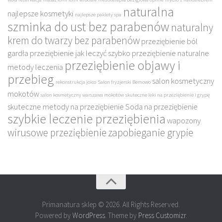
naturalna
najlepsze kosmetyki
najlepsze pakiety spa
szminka do ust bez parabenów
naturalny
krem do twarzy bez parabenów
przeziębienie ból
gardła
przeziębienie jak leczyć szybko
przeziębienie naturalne
przeziębienie objawy i
metody leczenia
przebieg
salon kosmetyczny
rekonstrukcja joico
Salon fryzjerski Bemowo
mokotów
salon kosmetyczny warszawa mokotów
skuteczne leki na przeziębienie i grypę
skuteczne metody na przeziębienie
Soda na przeziębienie
szybkie leczenie przeziębienia
wapozony
wirusowe przeziębienie
zapobieganie grypie
Primanatura sklep © 2026. All Rights Reserved.
Powered by
WordPress
. Theme by
Press Customizr
.