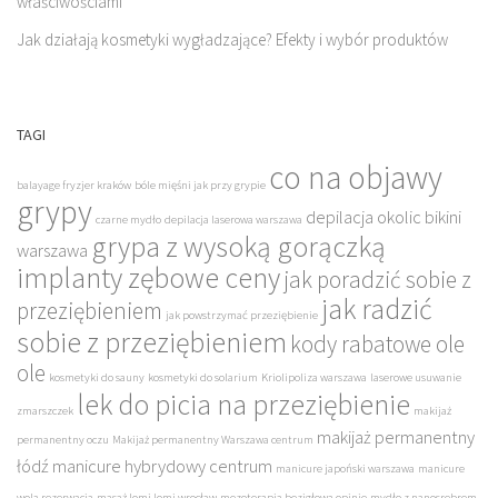
właściwościami
Jak działają kosmetyki wygładzające? Efekty i wybór produktów
TAGI
co na objawy
balayage fryzjer kraków
bóle mięśni jak przy grypie
grypy
depilacja okolic bikini
czarne mydło
depilacja laserowa warszawa
grypa z wysoką gorączką
warszawa
implanty zębowe ceny
jak poradzić sobie z
jak radzić
przeziębieniem
jak powstrzymać przeziębienie
sobie z przeziębieniem
kody rabatowe ole
ole
kosmetyki do sauny
kosmetyki do solarium
Kriolipoliza warszawa
laserowe usuwanie
lek do picia na przeziębienie
zmarszczek
makijaż
makijaż permanentny
permanentny oczu
Makijaż permanentny Warszawa centrum
łódź
manicure hybrydowy centrum
manicure japoński warszawa
manicure
wola rezerwacja
masaż lomi lomi wrocław
mezoterapia bezigłowa opinie
mydło z nanosrebrem