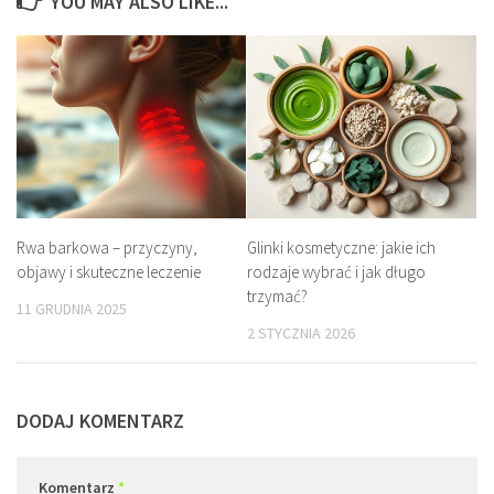
YOU MAY ALSO LIKE...
Rwa barkowa – przyczyny,
Glinki kosmetyczne: jakie ich
objawy i skuteczne leczenie
rodzaje wybrać i jak długo
trzymać?
11 GRUDNIA 2025
2 STYCZNIA 2026
DODAJ KOMENTARZ
Komentarz
*