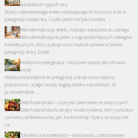
składnikach i typach cery
Wybór odpowiedniego kremu nawilżającego to kluczowy krok w
pielęgnacji każdej cery. Często jest to nie tylko kwestia …
Mikrodermabrazja: efekty, rodzaje i wskazania do zabiegu
Mikrodermabrazja to jeden z najpopularniejszych zabiegów
kosmetycznych, który zyskuje coraz większe uznanie w świecie
pielęgnacji skóry. Dzięki …
Holistyczna pielęgnacja – kluczowe zasady dla zdrowia i
urody
Holistyczne podejście do pielęgnacji zyskuje coraz większą
popularność, a jego zasady sięgają daleko w przeszłość. W
przeciwieństwie …
Dieta frutariańska – czym jest i jakie niesie ze sobą ryzyko?
Dieta frutariańska to skrajny model żywienia, który wzbudza
zarówno zainteresowanie, jak i kontrowersje. Opiera się wyłącznie
na …
Tokoferol w kosmetykach – właściwości, zastosowanie i