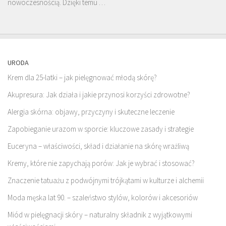
nowoczesnością. Dzięki temu …
URODA
Krem dla 25-latki – jak pielęgnować młodą skórę?
Akupresura: Jak działa i jakie przynosi korzyści zdrowotne?
Alergia skórna: objawy, przyczyny i skuteczne leczenie
Zapobieganie urazom w sporcie: kluczowe zasady i strategie
Euceryna – właściwości, skład i działanie na skórę wrażliwą
Kremy, które nie zapychają porów: Jak je wybrać i stosować?
Znaczenie tatuażu z podwójnymi trójkątami w kulturze i alchemii
Moda męska lat 90. – szaleństwo stylów, kolorów i akcesoriów
Miód w pielęgnacji skóry – naturalny składnik z wyjątkowymi