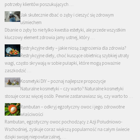
potrzeby klientów poszukujących …
Jak skutecznie dbać o zęby i cieszyć się zdrowym
uśmiechem
Dbanie o zęby to nie tylko kwestia estetyki, ale przede wszystkim
kluczowy element zdrowia jamy ustnej, który …
Restrykcyjne diety – jakie niosą zagrożenia dla zdrowia?
Restrykcyjne diety, choć kuszące obietnicą szybkiej utraty
wagi, często skrywają w sobie pułapki, które mogą poważnie
zaszkodzić …
Kosmetyki DIY – poznaj najlepsze propozycje
Naturalne kosmetyki – czy warto? Naturalne kosmetyki
stosuje coraz więcej osób. Pewnie zastanawiasz się, czy warto to …
Rambutan – odkryj egzotyczny owoc i jego zdrowotne
właściwości
Rambutan, egzotyczny owoc pochodzący z Azji Południowo-
Wschodniej, zyskuje coraz większą popularność na całym świecie
dzięki swojej niepowtarzalnej, …