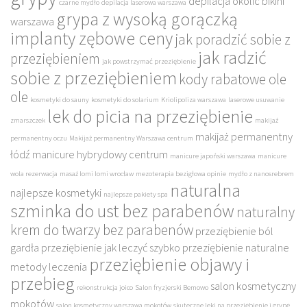
depilacja okolic bikini
czarne mydło
depilacja laserowa warszawa
grypa z wysoką gorączką
warszawa
implanty zębowe ceny
jak poradzić sobie z
jak radzić
przeziębieniem
jak powstrzymać przeziębienie
sobie z przeziębieniem
kody rabatowe ole
ole
kosmetyki do sauny
kosmetyki do solarium
Kriolipoliza warszawa
laserowe usuwanie
lek do picia na przeziębienie
zmarszczek
makijaż
makijaż permanentny
permanentny oczu
Makijaż permanentny Warszawa centrum
łódź
manicure hybrydowy centrum
manicure japoński warszawa
manicure
wola rezerwacja
masaż lomi lomi wrocław
mezoterapia bezigłowa opinie
mydło z nanosrebrem
naturalna
najlepsze kosmetyki
najlepsze pakiety spa
szminka do ust bez parabenów
naturalny
krem do twarzy bez parabenów
przeziębienie ból
gardła
przeziębienie jak leczyć szybko
przeziębienie naturalne
przeziębienie objawy i
metody leczenia
przebieg
salon kosmetyczny
rekonstrukcja joico
Salon fryzjerski Bemowo
mokotów
salon kosmetyczny warszawa mokotów
skuteczne leki na przeziębienie i grypę