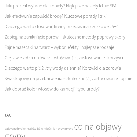
Jaki prezent wybrać dla kobiety? Najlepsze pakiety letnie SPA
Jak efektywnie zapuścić brodę? Kluczowe porady i triki
Dlaczego warto stosować kremy przeciwzmarszczkowe 25+?
Zabieg na zamknięcie porów – skuteczne metody poprawy skóry
Fajne maseczki na twarz – wybór, efekty i najlepsze rodzaje
Olej z wiesiołka na twarz – właściwości, zastosowanie i korzyści
Dlaczego warto pić 2 litry wody dziennie? Korzyści dla zdrowia
Kwas kojowy na przebarwienia – skuteczność, zastosowanie i opinie
Jak dobrać kolor włosów do karnacji i typu urody?
TAGI
co na objawy
balayage fryzjer kraków
bóle mięśni jak przy grypie
grypy