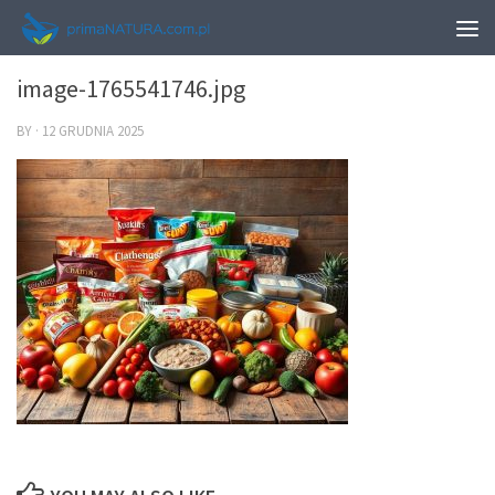
0
image-1765541746.jpg
BY
·
12 GRUDNIA 2025