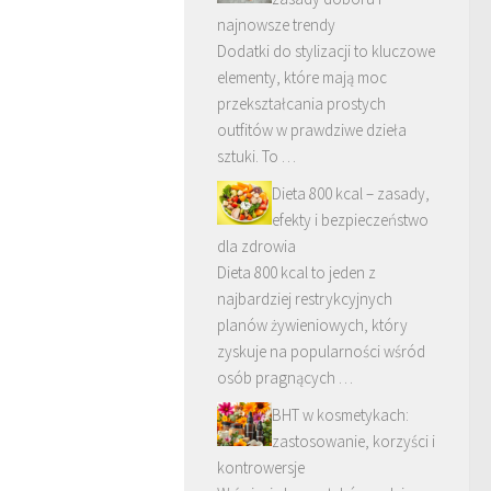
najnowsze trendy
Dodatki do stylizacji to kluczowe
elementy, które mają moc
przekształcania prostych
outfitów w prawdziwe dzieła
sztuki. To …
Dieta 800 kcal – zasady,
efekty i bezpieczeństwo
dla zdrowia
Dieta 800 kcal to jeden z
najbardziej restrykcyjnych
planów żywieniowych, który
zyskuje na popularności wśród
osób pragnących …
BHT w kosmetykach:
zastosowanie, korzyści i
kontrowersje