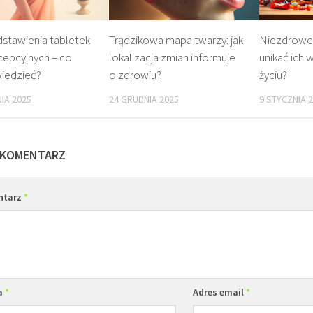
dstawienia tabletek
Trądzikowa mapa twarzy: jak
Niezdrowe p
cepcyjnych – co
lokalizacja zmian informuje
unikać ich
wiedzieć?
o zdrowiu?
życiu?
IA 2025
24 GRUDNIA 2025
9 STYCZNIA 
 KOMENTARZ
ntarz
*
a
*
Adres email
*