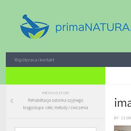
Współpraca i kontakt
PREVIOUS STORY
ima
Rehabilitacja odcinka szyjnego
kręgosłupa: cele, metody i ćwiczenia
BY
·
12 GR