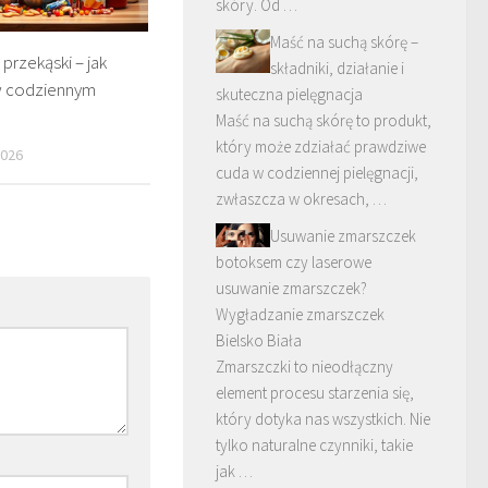
skóry. Od …
Maść na suchą skórę –
rzekąski – jak
składniki, działanie i
 w codziennym
skuteczna pielęgnacja
Maść na suchą skórę to produkt,
który może zdziałać prawdziwe
2026
cuda w codziennej pielęgnacji,
zwłaszcza w okresach, …
Usuwanie zmarszczek
botoksem czy laserowe
usuwanie zmarszczek?
Wygładzanie zmarszczek
Bielsko Biała
Zmarszczki to nieodłączny
element procesu starzenia się,
który dotyka nas wszystkich. Nie
tylko naturalne czynniki, takie
jak …