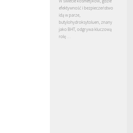
W świecie kosmetyków, gdzie
efektywność i bezpieczeństwo
idą w parze,
butylohydroksytoluen, znany
jako BHT, odgrywa kluczową
rolę …