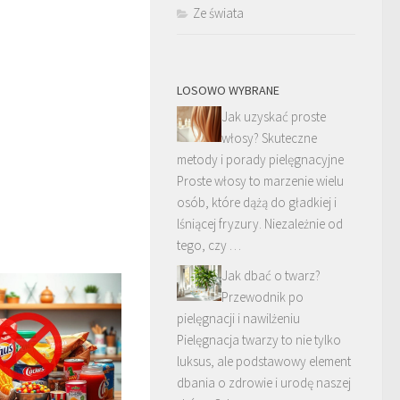
Ze świata
LOSOWO WYBRANE
Jak uzyskać proste
włosy? Skuteczne
metody i porady pielęgnacyjne
Proste włosy to marzenie wielu
osób, które dążą do gładkiej i
lśniącej fryzury. Niezależnie od
tego, czy …
Jak dbać o twarz?
Przewodnik po
pielęgnacji i nawilżeniu
Pielęgnacja twarzy to nie tylko
luksus, ale podstawowy element
dbania o zdrowie i urodę naszej