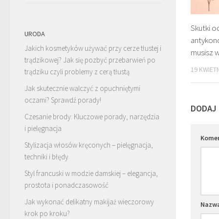
Skutki o
URODA
antykon
Jakich kosmetyków używać przy cerze tłustej i
musisz 
trądzikowej? Jak się pozbyć przebarwień po
19 KWIETN
trądziku czyli problemy z cerą tłustą
Jak skutecznie walczyć z opuchniętymi
oczami? Sprawdź porady!
DODAJ
Czesanie brody: Kluczowe porady, narzędzia
i pielęgnacja
Kome
Stylizacja włosów kręconych – pielęgnacja,
techniki i błędy
Styl francuski w modzie damskiej – elegancja,
prostota i ponadczasowość
Jak wykonać delikatny makijaż wieczorowy
Nazw
krok po kroku?