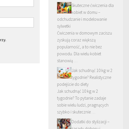
Skuteczne ćwiczenia dla
kobiet w domu –
odchudzanie i modelowanie
sylwetki
Ćwiczenia w domowym zaciszu
rzy.
zyskują coraz większą
popularność, a to nie bez
powodu. Dla wielu kobiet
stanowią …
Jak schudnąć 10 kg w 2
tygodnie? Realistyczne
podejście do diety
Jak schudnąć 10 kg w 2
tygodnie? To pytanie zadaje
sobie wielu ludzi, pragnących
szybko i skutecznie …
Dodatki do stylizacji –
zasady doboru i