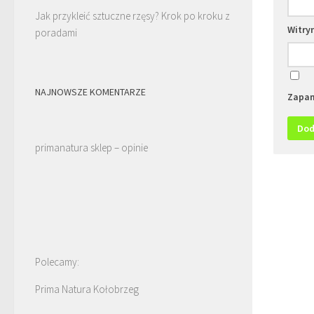
Jak przykleić sztuczne rzęsy? Krok po kroku z
Witry
poradami
NAJNOWSZE KOMENTARZE
Zapam
primanatura sklep – opinie
Polecamy:
Prima Natura Kołobrzeg