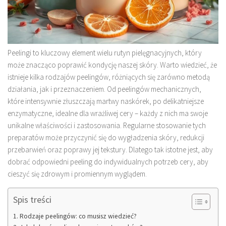
Peelingi to kluczowy element wielu rutyn pielęgnacyjnych, który
może znacząco poprawić kondycję naszej skóry. Warto wiedzieć, że
istnieje kilka rodzajów peelingów, różniących się zarówno metodą
działania, jak i przeznaczeniem. Od peelingów mechanicznych,
które intensywnie złuszczają martwy naskórek, po delikatniejsze
enzymatyczne, idealne dla wrażliwej cery – każdy z nich ma swoje
unikalne właściwości i zastosowania. Regularne stosowanie tych
preparatów może przyczynić się do wygładzenia skóry, redukcji
przebarwień oraz poprawy jej tekstury. Dlatego tak istotne jest, aby
dobrać odpowiedni peeling do indywidualnych potrzeb cery, aby
cieszyć się zdrowym i promiennym wyglądem.
Spis treści
Rodzaje peelingów: co musisz wiedzieć?