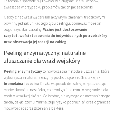
Ta technika sprawdzi się również w pielęgnacji ciała i włosów,
zwłaszcza w przypadku problemów takich jak zaskórniki.
Osoby z nadwrażliwą cerą lub aktywnymi zmianami trądzikowymi
powinny jednak unikać tego typu peelingu, ponieważ może on
pogorszyć stan zapalny.
Ważne jest dostosowanie
częstotliwości stosowania do indywidualnych potrzeb skóry
oraz obserwacja jej reakcji na zabieg.
Peeling enzymatyczny: naturalne
złuszczanie dla wrażliwej skóry
Peeling enzymatyczny
to nowoczesna metoda złuszczania, która
wykorzystuje naturalne enzymy pochodzące z roślin, takie jak
bromelaina
i
papaina
. Działa w sposób delikatny, rozpuszczając
martwe komórki naskórka, co czyni go idealnym rozwiązaniem dla
osób o wrażliwej skórze. Co istotne, nie wymaga on mechanicznego
tarcia, dzięki czemu minimalizuje ryzyko podrażnień oraz ogranicza
możliwość rozprzestrzeniania bakterii.