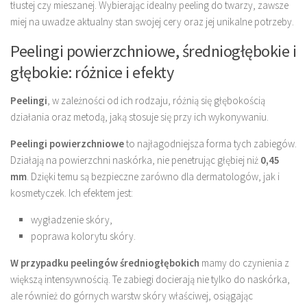
tłustej czy mieszanej. Wybierając idealny peeling do twarzy, zawsze
miej na uwadze aktualny stan swojej cery oraz jej unikalne potrzeby.
Peelingi powierzchniowe, średniogłębokie i
głębokie: różnice i efekty
Peelingi
, w zależności od ich rodzaju, różnią się głębokością
działania oraz metodą, jaką stosuje się przy ich wykonywaniu.
Peelingi powierzchniowe
to najłagodniejsza forma tych zabiegów.
Działają na powierzchni naskórka, nie penetrując głębiej niż
0,45
mm
. Dzięki temu są bezpieczne zarówno dla dermatologów, jak i
kosmetyczek. Ich efektem jest:
wygładzenie skóry,
poprawa kolorytu skóry.
W przypadku peelingów średniogłębokich
mamy do czynienia z
większą intensywnością. Te zabiegi docierają nie tylko do naskórka,
ale również do górnych warstw skóry właściwej, osiągając