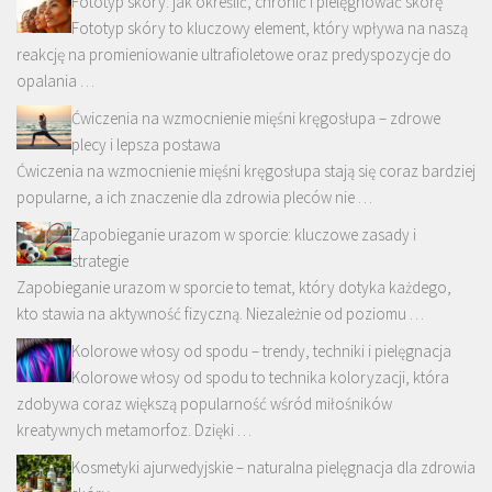
Fototyp skóry: jak określić, chronić i pielęgnować skórę
Fototyp skóry to kluczowy element, który wpływa na naszą
reakcję na promieniowanie ultrafioletowe oraz predyspozycje do
opalania …
Ćwiczenia na wzmocnienie mięśni kręgosłupa – zdrowe
plecy i lepsza postawa
Ćwiczenia na wzmocnienie mięśni kręgosłupa stają się coraz bardziej
popularne, a ich znaczenie dla zdrowia pleców nie …
Zapobieganie urazom w sporcie: kluczowe zasady i
strategie
Zapobieganie urazom w sporcie to temat, który dotyka każdego,
kto stawia na aktywność fizyczną. Niezależnie od poziomu …
Kolorowe włosy od spodu – trendy, techniki i pielęgnacja
Kolorowe włosy od spodu to technika koloryzacji, która
zdobywa coraz większą popularność wśród miłośników
kreatywnych metamorfoz. Dzięki …
Kosmetyki ajurwedyjskie – naturalna pielęgnacja dla zdrowia