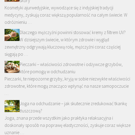
skóry
Kosmetyki ajurwedyjskie, wywodzące się z indyjskiej tradycji
medycyny, zyskują coraz większą popularność na całym świecie. W
odróżnieniu …
Dlaczego mężczyźni powinni stosować kremy z filtrem UV?
W dzisiejszym świecie, w którym zdrowie i wygląd
zewnętrzny odgrywają kluczową rolę, mężczyźni coraz częściej
sięgają po …
Pieczarki – właściwości zdrowotne i odżywcze grzybów,
które pomogą w odchudzaniu
Pieczarki, te niepozorne grzyby, kryją w sobie niezwykłe właściwości
zdrowotne, które mogą znacząco wpłynąć na nasze samopoczucie
…
Joga na odchudzanie – jak skutecznie zredukować tkankę
tłuszczową?
Joga, znana przede wszystkim jako praktyka relaksacyjna i
doskonały sposób na poprawę elastyczności, zyskuje coraz większe
uznanie …