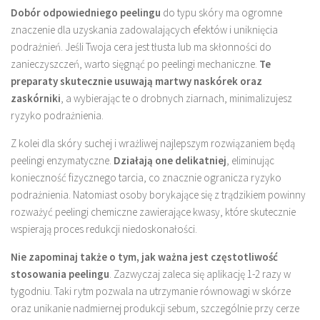
Dobór odpowiedniego peelingu
do typu skóry ma ogromne
znaczenie dla uzyskania zadowalających efektów i uniknięcia
podrażnień. Jeśli Twoja cera jest tłusta lub ma skłonności do
zanieczyszczeń, warto sięgnąć po peelingi mechaniczne.
Te
preparaty skutecznie usuwają martwy naskórek oraz
zaskórniki
, a wybierając te o drobnych ziarnach, minimalizujesz
ryzyko podrażnienia.
Z kolei dla skóry suchej i wrażliwej najlepszym rozwiązaniem będą
peelingi enzymatyczne.
Działają one delikatniej
, eliminując
konieczność fizycznego tarcia, co znacznie ogranicza ryzyko
podrażnienia. Natomiast osoby borykające się z trądzikiem powinny
rozważyć peelingi chemiczne zawierające kwasy, które skutecznie
wspierają proces redukcji niedoskonałości.
Nie zapominaj także o tym, jak ważna jest częstotliwość
stosowania peelingu
. Zazwyczaj zaleca się aplikację 1-2 razy w
tygodniu. Taki rytm pozwala na utrzymanie równowagi w skórze
oraz unikanie nadmiernej produkcji sebum, szczególnie przy cerze