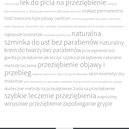
lek do picia na przeziębienie
zmarszczek
makijaż
makijaż permanentny
permanentny oczu
Makijaż permanentny Warszawa centrum
łódź
manicure hybrydowy centrum
manicure japoński warszawa
manicure
wola rezerwacja
masaż lomi lomi wrocław
mezoterapia bezigłowa opinie
mydło z nanosrebrem
naturalna
najlepsze kosmetyki
najlepsze pakiety spa
szminka do ust bez parabenów
naturalny
krem do twarzy bez parabenów
przeziębienie ból
gardła
przeziębienie jak leczyć szybko
przeziębienie naturalne
przeziębienie objawy i
metody leczenia
przebieg
salon kosmetyczny
rekonstrukcja joico
Salon fryzjerski Bemowo
mokotów
salon kosmetyczny warszawa mokotów
skuteczne leki na przeziębienie i grypę
skuteczne metody na przeziębienie
Soda na przeziębienie
szybkie leczenie przeziębienia
wapozony
wirusowe przeziębienie
zapobieganie grypie