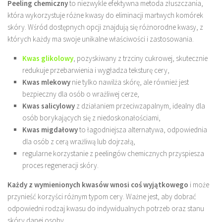
Peeling chemiczny
to niezwykle efektywna metoda złuszczania,
która wykorzystuje różne kwasy do eliminacji martwych komórek
skóry. Wśród dostępnych opcji znajdują się różnorodne kwasy, z
których każdy ma swoje unikalne właściwości i zastosowania.
Kwas glikolowy
, pozyskiwany z trzciny cukrowej, skutecznie
redukuje przebarwienia i wygładza teksturę cery,
Kwas mlekowy
nie tylko nawilża skórę, ale również jest
bezpieczny dla osób o wrażliwej cerze,
Kwas salicylowy
z działaniem przeciwzapalnym, idealny dla
osób borykających się z niedoskonałościami,
Kwas migdałowy
to łagodniejsza alternatywa, odpowiednia
dla osób z cerą wrażliwą lub dojrzałą,
regularne korzystanie z peelingów chemicznych przyspiesza
proces regeneracji skóry.
Każdy z wymienionych kwasów wnosi coś wyjątkowego
i może
przynieść korzyści różnym typom cery. Ważne jest, aby dobrać
odpowiedni rodzaj kwasu do indywidualnych potrzeb oraz stanu
skóry danej osoby.