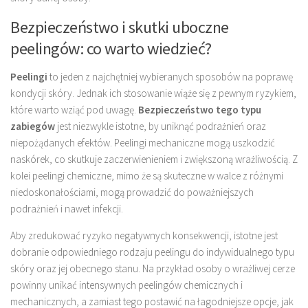
Bezpieczeństwo i skutki uboczne
peelingów: co warto wiedzieć?
Peelingi
to jeden z najchętniej wybieranych sposobów na poprawę
kondycji skóry. Jednak ich stosowanie wiąże się z pewnym ryzykiem,
które warto wziąć pod uwagę.
Bezpieczeństwo tego typu
zabiegów
jest niezwykle istotne, by uniknąć podrażnień oraz
niepożądanych efektów. Peelingi mechaniczne mogą uszkodzić
naskórek, co skutkuje zaczerwienieniem i zwiększoną wrażliwością. Z
kolei peelingi chemiczne, mimo że są skuteczne w walce z różnymi
niedoskonałościami, mogą prowadzić do poważniejszych
podrażnień i nawet infekcji.
Aby zredukować ryzyko negatywnych konsekwencji, istotne jest
dobranie odpowiedniego rodzaju peelingu do indywidualnego typu
skóry oraz jej obecnego stanu. Na przykład osoby o wrażliwej cerze
powinny unikać intensywnych peelingów chemicznych i
mechanicznych, a zamiast tego postawić na łagodniejsze opcje, jak