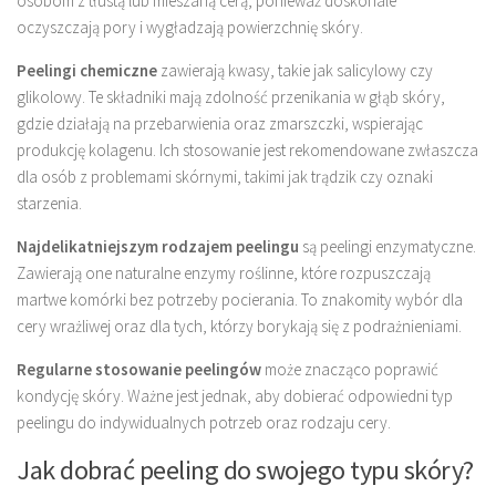
osobom z tłustą lub mieszaną cerą, ponieważ doskonale
oczyszczają pory i wygładzają powierzchnię skóry.
Peelingi chemiczne
zawierają kwasy, takie jak salicylowy czy
glikolowy. Te składniki mają zdolność przenikania w głąb skóry,
gdzie działają na przebarwienia oraz zmarszczki, wspierając
produkcję kolagenu. Ich stosowanie jest rekomendowane zwłaszcza
dla osób z problemami skórnymi, takimi jak trądzik czy oznaki
starzenia.
Najdelikatniejszym rodzajem peelingu
są peelingi enzymatyczne.
Zawierają one naturalne enzymy roślinne, które rozpuszczają
martwe komórki bez potrzeby pocierania. To znakomity wybór dla
cery wrażliwej oraz dla tych, którzy borykają się z podrażnieniami.
Regularne stosowanie peelingów
może znacząco poprawić
kondycję skóry. Ważne jest jednak, aby dobierać odpowiedni typ
peelingu do indywidualnych potrzeb oraz rodzaju cery.
Jak dobrać peeling do swojego typu skóry?