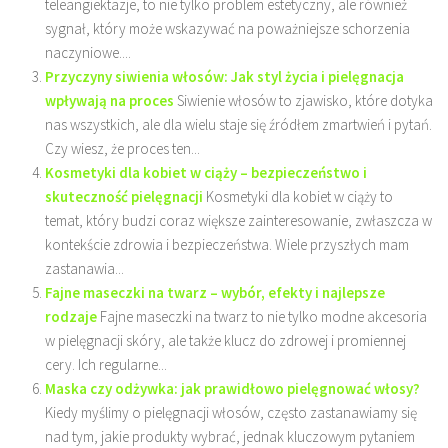
teleangiektazje, to nie tylko problem estetyczny, ale również
sygnał, który może wskazywać na poważniejsze schorzenia
naczyniowe....
Przyczyny siwienia włosów: Jak styl życia i pielęgnacja
wpływają na proces
Siwienie włosów to zjawisko, które dotyka
nas wszystkich, ale dla wielu staje się źródłem zmartwień i pytań.
Czy wiesz, że proces ten...
Kosmetyki dla kobiet w ciąży – bezpieczeństwo i
skuteczność pielęgnacji
Kosmetyki dla kobiet w ciąży to
temat, który budzi coraz większe zainteresowanie, zwłaszcza w
kontekście zdrowia i bezpieczeństwa. Wiele przyszłych mam
zastanawia...
Fajne maseczki na twarz – wybór, efekty i najlepsze
rodzaje
Fajne maseczki na twarz to nie tylko modne akcesoria
w pielęgnacji skóry, ale także klucz do zdrowej i promiennej
cery. Ich regularne...
Maska czy odżywka: jak prawidłowo pielęgnować włosy?
Kiedy myślimy o pielęgnacji włosów, często zastanawiamy się
nad tym, jakie produkty wybrać, jednak kluczowym pytaniem