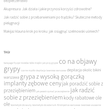
bezpieczeństwo
Akupresura: Jak działa i jakie przynosi korzyści zdrowotne?
Jak radzić sobie z przebarwieniami po trądziku? Skuteczne metody
pielęgnacji
Makijaż klauna krok po kroku: jak osiągnąć szelmowski uśmiech?
TAGI
co na objawy
balayage fryzjer kraków
bóle mięśni jak przy grypie
grypy
depilacja okolic bikini
czarne mydło
depilacja laserowa warszawa
grypa z wysoką gorączką
warszawa
implanty zębowe ceny
jak poradzić sobie z
jak radzić
przeziębieniem
jak powstrzymać przeziębienie
sobie z przeziębieniem
kody rabatowe ole
ole
kosmetyki do sauny
kosmetyki do solarium
Kriolipoliza warszawa
laserowe usuwanie