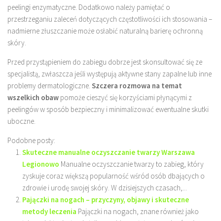
peelingi enzymatyczne. Dodatkowo należy pamiętać o
przestrzeganiu zaleceń dotyczących częstotliwości ich stosowania –
nadmierne złuszczanie może osłabić naturalną barierę ochronną
skóry.
Przed przystąpieniem do zabiegu dobrze jest skonsultować się ze
specjalistą, zwłaszcza jeśli występują aktywne stany zapalne lub inne
problemy dermatologiczne.
Szczera rozmowa na temat
wszelkich obaw
pomoże cieszyć się korzyściami płynącymi z
peelingów w sposób bezpieczny i minimalizować ewentualne skutki
uboczne.
Podobne posty:
Skuteczne manualne oczyszczanie twarzy Warszawa
Legionowo
Manualne oczyszczanie twarzy to zabieg, który
zyskuje coraz większą popularność wśród osób dbających o
zdrowie i urodę swojej skóry. W dzisiejszych czasach,...
Pajączki na nogach – przyczyny, objawy i skuteczne
metody leczenia
Pajączki na nogach, znane również jako