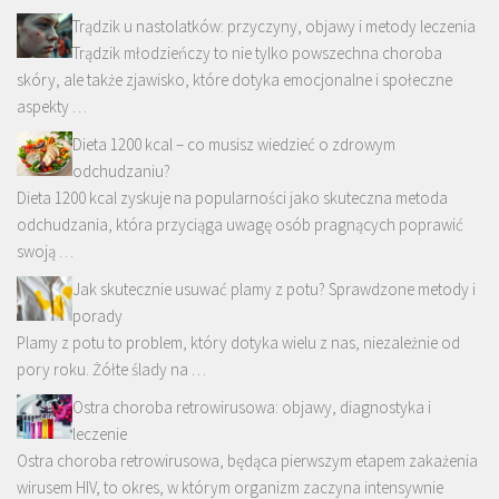
Trądzik u nastolatków: przyczyny, objawy i metody leczenia
Trądzik młodzieńczy to nie tylko powszechna choroba
skóry, ale także zjawisko, które dotyka emocjonalne i społeczne
aspekty …
Dieta 1200 kcal – co musisz wiedzieć o zdrowym
odchudzaniu?
Dieta 1200 kcal zyskuje na popularności jako skuteczna metoda
odchudzania, która przyciąga uwagę osób pragnących poprawić
swoją …
Jak skutecznie usuwać plamy z potu? Sprawdzone metody i
porady
Plamy z potu to problem, który dotyka wielu z nas, niezależnie od
pory roku. Żółte ślady na …
Ostra choroba retrowirusowa: objawy, diagnostyka i
leczenie
Ostra choroba retrowirusowa, będąca pierwszym etapem zakażenia
wirusem HIV, to okres, w którym organizm zaczyna intensywnie