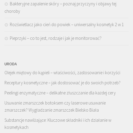
Bakteryjne zapalenie skóry – poznaj przyczyny i objawy tej
choroby
Rozświetlacz jako cień do powiek – uniwersalny kosmetyk 2 w 1
Pieprzyki – co to jest, rodzaje i jak je monitorować?
URODA
Olejek miętowy do kąpieli – właściwości, zastosowanie i korzyści
Receptury kosmetyczne – jak dostosować je do swoich potrzeb?
Peelingi enzymatyczne – delikatne złuszczanie dla każdej cery
Usuwanie zmarszczek botoksem czy laserowe usuwanie
zmarszczek? Wygładzanie zmarszczek Bielsko Biała
Substancje nawilżające: Kluczowe składniki i ich działanie w
kosmetykach