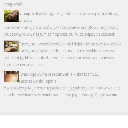
reagować …
Szampon trychologiczny – klucz do zdrowej skóry głowy i
włosów
Zarówno kondycja włosów, jak i zdrowie skóry głowy odgrywają
kluczową rolę w naszym samopoczuciu. W dzisiejszych czasach, …
Euceryna – właściwości, skład i działanie na skórę wrażliwą
Euceryna, często niedoceniana, to niezwykle skuteczna
substancja, która znalazła swoje miejsce zarówno w przemyśle
farmaceutycznym, jak i …
Kwas kojowy na przebarwienia – skuteczność,
zastosowanie i opinie
Kwas kojowy to jeden z najskuteczniejszych sojuszników w walce z
przebarwieniami skórnymi i nadmierną pigmentacją. Dzięki swoim …