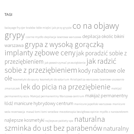
TAGI
co na objawy
balayage fryzjer kraków
bóle mięśni jak przy grypie
grypy
depilacja okolic bikini
czarne mydło
depilacja laserowa warszawa
grypa z wysoką gorączką
warszawa
implanty zębowe ceny
jak poradzić sobie z
jak radzić
przeziębieniem
jak powstrzymać przeziębienie
sobie z przeziębieniem
kody rabatowe ole
ole
kosmetyki do sauny
kosmetyki do solarium
Kriolipoliza warszawa
laserowe usuwanie
lek do picia na przeziębienie
zmarszczek
makijaż
makijaż permanentny
permanentny oczu
Makijaż permanentny Warszawa centrum
łódź
manicure hybrydowy centrum
manicure japoński warszawa
manicure
wola rezerwacja
masaż lomi lomi wrocław
mezoterapia bezigłowa opinie
mydło z nanosrebrem
naturalna
najlepsze kosmetyki
najlepsze pakiety spa
szminka do ust bez parabenów
naturalny