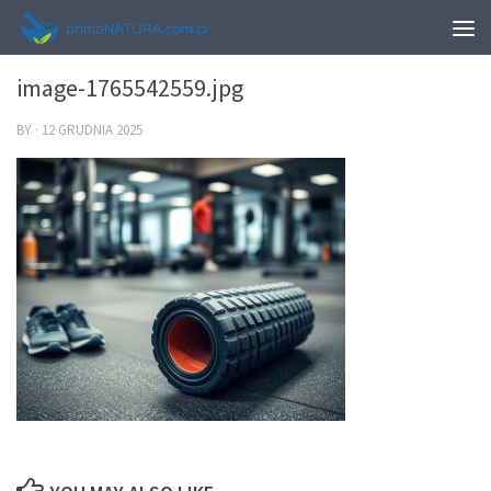
0
image-1765542559.jpg
BY
·
12 GRUDNIA 2025