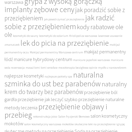
grypa z wysoką gorączką
warszawa
implanty zębowe ceny
jak poradzić sobie z
jak radzić
przeziębieniem
jak powstrzymać przeziębienie
sobie z przeziębieniem
kody rabatowe ole
ole
kosmetyki do sauny
kosmetyki do solarium
Kriolipoliza warszawa
laserowe usuwanie
lek do picia na przeziębienie
zmarszczek
makijaż
makijaż permanentny
permanentny oczu
Makijaż permanentny Warszawa centrum
łódź
manicure hybrydowy centrum
manicure japoński warszawa
manicure
wola rezerwacja
masaż lomi lomi wrocław
mezoterapia bezigłowa opinie
mydło z nanosrebrem
naturalna
najlepsze kosmetyki
najlepsze pakiety spa
szminka do ust bez parabenów
naturalny
krem do twarzy bez parabenów
przeziębienie ból
gardła
przeziębienie jak leczyć szybko
przeziębienie naturalne
przeziębienie objawy i
metody leczenia
przebieg
salon kosmetyczny
rekonstrukcja joico
Salon fryzjerski Bemowo
mokotów
salon kosmetyczny warszawa mokotów
skuteczne leki na przeziębienie i grypę
skuteczne metody na przeziębienie
Soda na przeziębienie