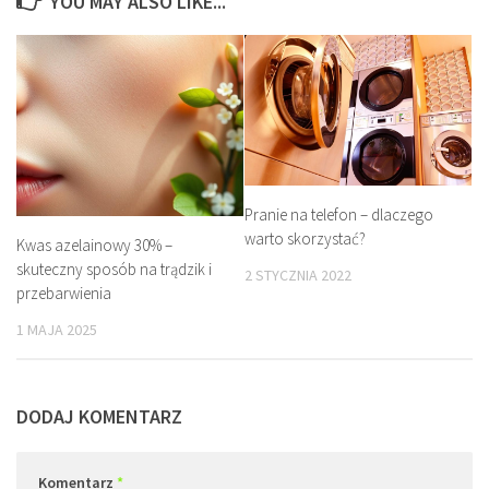
YOU MAY ALSO LIKE...
Pranie na telefon – dlaczego
warto skorzystać?
Kwas azelainowy 30% –
skuteczny sposób na trądzik i
2 STYCZNIA 2022
przebarwienia
1 MAJA 2025
DODAJ KOMENTARZ
Komentarz
*