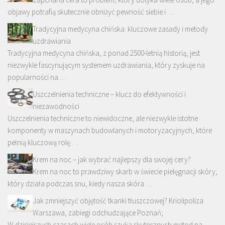
objawy potrafią skutecznie obniżyć pewność siebie i …
Tradycyjna medycyna chińska: kluczowe zasady i metody
uzdrawiania
Tradycyjna medycyna chińska, z ponad 2500-letnią historią, jest
niezwykle fascynującym systemem uzdrawiania, który zyskuje na
popularności na …
Uszczelnienia techniczne – klucz do efektywności i
niezawodności
Uszczelnienia techniczne to niewidoczne, ale niezwykle istotne
komponenty w maszynach budowlanych i motoryzacyjnych, które
pełnią kluczową rolę …
Krem na noc – jak wybrać najlepszy dla swojej cery?
Krem na noc to prawdziwy skarb w świecie pielęgnacji skóry,
który działa podczas snu, kiedy nasza skóra …
Jak zmniejszyć objętość tkanki tłuszczowej? Kriolipoliza
Warszawa, zabiegi odchudzające Poznań;
W dzisiejszych czasach wiele osób szuka skutecznych metod na