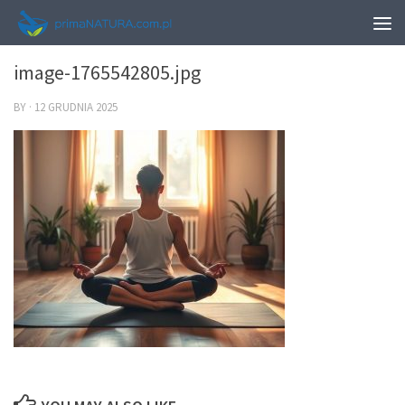
0
image-1765542805.jpg
BY
·
12 GRUDNIA 2025