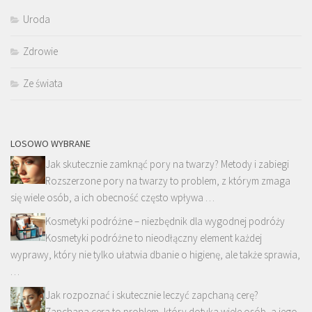
Uroda
Zdrowie
Ze świata
LOSOWO WYBRANE
Jak skutecznie zamknąć pory na twarzy? Metody i zabiegi
Rozszerzone pory na twarzy to problem, z którym zmaga
się wiele osób, a ich obecność często wpływa …
Kosmetyki podróżne – niezbędnik dla wygodnej podróży
Kosmetyki podróżne to nieodłączny element każdej
wyprawy, który nie tylko ułatwia dbanie o higienę, ale także sprawia,
…
Jak rozpoznać i skutecznie leczyć zapchaną cerę?
Zapchana cera to problem, który dotyka wiele osób, a jego