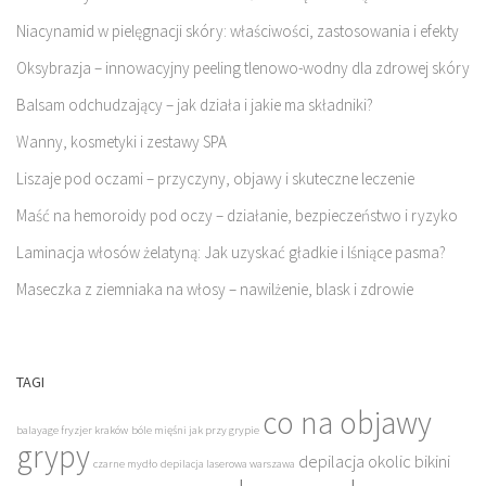
Niacynamid w pielęgnacji skóry: właściwości, zastosowania i efekty
Oksybrazja – innowacyjny peeling tlenowo-wodny dla zdrowej skóry
Balsam odchudzający – jak działa i jakie ma składniki?
Wanny, kosmetyki i zestawy SPA
Liszaje pod oczami – przyczyny, objawy i skuteczne leczenie
Maść na hemoroidy pod oczy – działanie, bezpieczeństwo i ryzyko
Laminacja włosów żelatyną: Jak uzyskać gładkie i lśniące pasma?
Maseczka z ziemniaka na włosy – nawilżenie, blask i zdrowie
TAGI
co na objawy
balayage fryzjer kraków
bóle mięśni jak przy grypie
grypy
depilacja okolic bikini
czarne mydło
depilacja laserowa warszawa