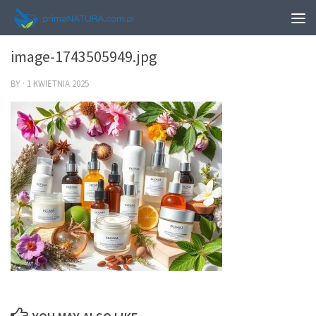
0
image-1743505949.jpg
BY
·
1 KWIETNIA 2025