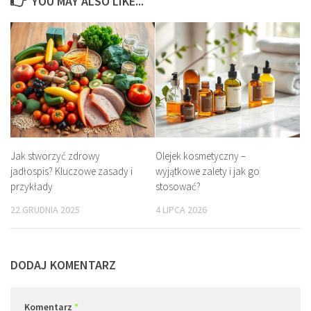
YOU MAY ALSO LIKE...
Jak stworzyć zdrowy
Olejek kosmetyczny –
jadłospis? Kluczowe zasady i
wyjątkowe zalety i jak go
przykłady
stosować?
22 GRUDNIA 2025
4 LIPCA 2026
DODAJ KOMENTARZ
Komentarz
*