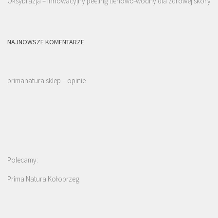
Oksybrazja – innowacyjny peeling tlenowo-wodny dla zdrowej skóry
NAJNOWSZE KOMENTARZE
primanatura sklep – opinie
Polecamy:
Prima Natura Kołobrzeg