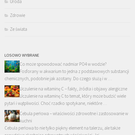
Uroda
Zdrowie
Ze świata
LOSOWO WYBRANE
Co może spowodować nadmiar PO4 w wodzie?
Fosforany w akwarium to jedna z podstawowych substancji
chemicznych, podobnie jak azotany. Do czego służą i w …
Uczulenie na witaminę C – fakty, źródła i objawy alergiczne
Uczulenie na witaminę C to temat, który może budzić wiele
pytań i wątpliwości. Choć rzadko spotykane, niektóre …
Cebula perłowa – właściwości zdrowotne i zastosowanie w
kuchni
Cebula perłowa to nie tylko piękny element na talerzu, ale także