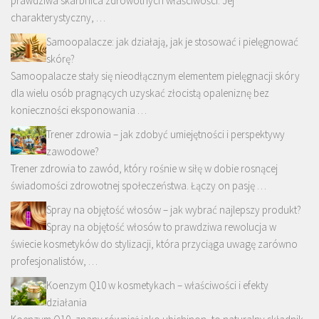
prawdziwa skarbnica zdrowotnych właściwości. Jej
charakterystyczny, …
Samoopalacze: jak działają, jak je stosować i pielęgnować
skórę?
Samoopalacze stały się nieodłącznym elementem pielęgnacji skóry
dla wielu osób pragnących uzyskać złocistą opaleniznę bez
konieczności eksponowania …
Trener zdrowia – jak zdobyć umiejętności i perspektywy
zawodowe?
Trener zdrowia to zawód, który rośnie w siłę w dobie rosnącej
świadomości zdrowotnej społeczeństwa. Łączy on pasję …
Spray na objętość włosów – jak wybrać najlepszy produkt?
Spray na objętość włosów to prawdziwa rewolucja w
świecie kosmetyków do stylizacji, która przyciąga uwagę zarówno
profesjonalistów, …
Koenzym Q10 w kosmetykach – właściwości i efekty
działania