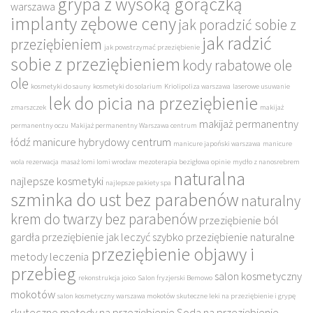
grypa z wysoką gorączką
warszawa
implanty zębowe ceny
jak poradzić sobie z
jak radzić
przeziębieniem
jak powstrzymać przeziębienie
sobie z przeziębieniem
kody rabatowe ole
ole
kosmetyki do sauny
kosmetyki do solarium
Kriolipoliza warszawa
laserowe usuwanie
lek do picia na przeziębienie
zmarszczek
makijaż
makijaż permanentny
permanentny oczu
Makijaż permanentny Warszawa centrum
łódź
manicure hybrydowy centrum
manicure japoński warszawa
manicure
wola rezerwacja
masaż lomi lomi wrocław
mezoterapia bezigłowa opinie
mydło z nanosrebrem
naturalna
najlepsze kosmetyki
najlepsze pakiety spa
szminka do ust bez parabenów
naturalny
krem do twarzy bez parabenów
przeziębienie ból
gardła
przeziębienie jak leczyć szybko
przeziębienie naturalne
przeziębienie objawy i
metody leczenia
przebieg
salon kosmetyczny
rekonstrukcja joico
Salon fryzjerski Bemowo
mokotów
salon kosmetyczny warszawa mokotów
skuteczne leki na przeziębienie i grypę
skuteczne metody na przeziębienie
Soda na przeziębienie