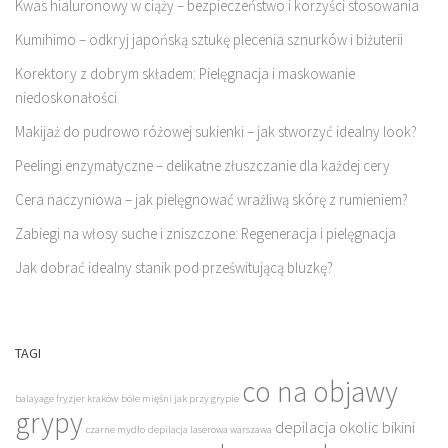
Kwas hialuronowy w ciąży – bezpieczeństwo i korzyści stosowania
Kumihimo – odkryj japońską sztukę plecenia sznurków i biżuterii
Korektory z dobrym składem: Pielęgnacja i maskowanie
niedoskonałości
Makijaż do pudrowo różowej sukienki – jak stworzyć idealny look?
Peelingi enzymatyczne – delikatne złuszczanie dla każdej cery
Cera naczyniowa – jak pielęgnować wrażliwą skórę z rumieniem?
Zabiegi na włosy suche i zniszczone: Regeneracja i pielęgnacja
Jak dobrać idealny stanik pod prześwitującą bluzkę?
TAGI
co na objawy
balayage fryzjer kraków
bóle mięśni jak przy grypie
grypy
depilacja okolic bikini
czarne mydło
depilacja laserowa warszawa