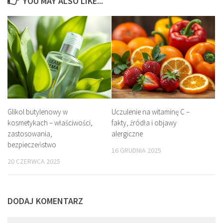
YOU MAY ALSO LIKE...
Glikol butylenowy w
Uczulenie na witaminę C –
kosmetykach – właściwości,
fakty, źródła i objawy
zastosowania,
alergiczne
bezpieczeństwo
16 GRUDNIA 2025
20 CZERWCA 2025
DODAJ KOMENTARZ