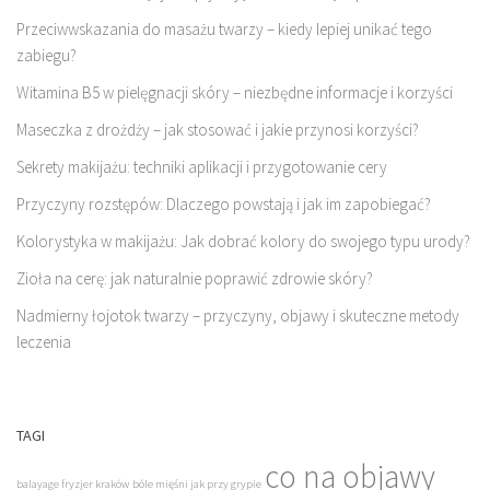
Przeciwwskazania do masażu twarzy – kiedy lepiej unikać tego
zabiegu?
Witamina B5 w pielęgnacji skóry – niezbędne informacje i korzyści
Maseczka z drożdży – jak stosować i jakie przynosi korzyści?
Sekrety makijażu: techniki aplikacji i przygotowanie cery
Przyczyny rozstępów: Dlaczego powstają i jak im zapobiegać?
Kolorystyka w makijażu: Jak dobrać kolory do swojego typu urody?
Zioła na cerę: jak naturalnie poprawić zdrowie skóry?
Nadmierny łojotok twarzy – przyczyny, objawy i skuteczne metody
leczenia
TAGI
co na objawy
balayage fryzjer kraków
bóle mięśni jak przy grypie