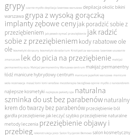
grypy
depilacja okolic bikini
czarne mydło
depilacja laserowa warszawa
grypa z wysoką gorączką
warszawa
implanty zębowe ceny
jak poradzić sobie z
jak radzić
przeziębieniem
jak powstrzymać przeziębienie
sobie z przeziębieniem
kody rabatowe ole
ole
kosmetyki do sauny
kosmetyki do solarium
Kriolipoliza warszawa
laserowe usuwanie
lek do picia na przeziębienie
zmarszczek
makijaż
makijaż permanentny
permanentny oczu
Makijaż permanentny Warszawa centrum
łódź
manicure hybrydowy centrum
manicure japoński warszawa
manicure
wola rezerwacja
masaż lomi lomi wrocław
mezoterapia bezigłowa opinie
mydło z nanosrebrem
naturalna
najlepsze kosmetyki
najlepsze pakiety spa
szminka do ust bez parabenów
naturalny
krem do twarzy bez parabenów
przeziębienie ból
gardła
przeziębienie jak leczyć szybko
przeziębienie naturalne
przeziębienie objawy i
metody leczenia
przebieg
salon kosmetyczny
rekonstrukcja joico
Salon fryzjerski Bemowo