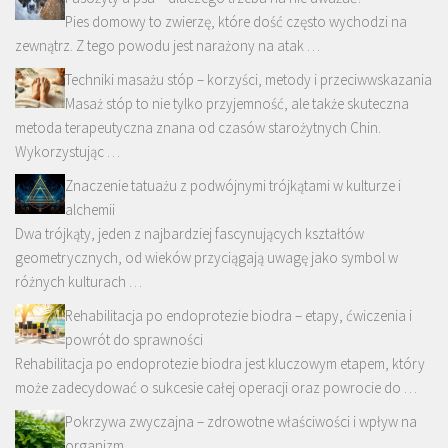
Pies domowy to zwierzę, które dość często wychodzi na
zewnątrz. Z tego powodu jest narażony na atak …
Techniki masażu stóp – korzyści, metody i przeciwwskazania
Masaż stóp to nie tylko przyjemność, ale także skuteczna
metoda terapeutyczna znana od czasów starożytnych Chin.
Wykorzystując …
Znaczenie tatuażu z podwójnymi trójkątami w kulturze i
alchemii
Dwa trójkąty, jeden z najbardziej fascynujących kształtów
geometrycznych, od wieków przyciągają uwagę jako symbol w
różnych kulturach …
Rehabilitacja po endoprotezie biodra – etapy, ćwiczenia i
powrót do sprawności
Rehabilitacja po endoprotezie biodra jest kluczowym etapem, który
może zadecydować o sukcesie całej operacji oraz powrocie do …
Pokrzywa zwyczajna – zdrowotne właściwości i wpływ na
organizm