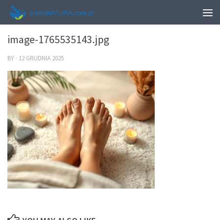
0
image-1765535143.jpg
BY
·
12 GRUDNIA 2025