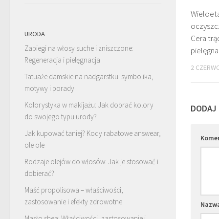
Wieloe
oczyszcz
URODA
Cera trą
Zabiegi na włosy suche i zniszczone:
pielęgna
Regeneracja i pielęgnacja
2 CZERWC
Tatuaże damskie na nadgarstku: symbolika,
motywy i porady
Kolorystyka w makijażu: Jak dobrać kolory
DODAJ
do swojego typu urody?
Jak kupować taniej? Kody rabatowe answear,
Kome
ole ole
Rodzaje olejów do włosów: Jak je stosować i
dobierać?
Maść propolisowa – właściwości,
zastosowanie i efekty zdrowotne
Nazw
Masło shea: Właściwości, zastosowanie i