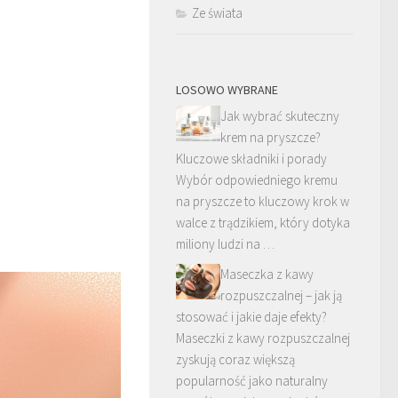
Ze świata
LOSOWO WYBRANE
Jak wybrać skuteczny
krem na pryszcze?
Kluczowe składniki i porady
Wybór odpowiedniego kremu
na pryszcze to kluczowy krok w
walce z trądzikiem, który dotyka
miliony ludzi na …
Maseczka z kawy
rozpuszczalnej – jak ją
stosować i jakie daje efekty?
Maseczki z kawy rozpuszczalnej
zyskują coraz większą
popularność jako naturalny