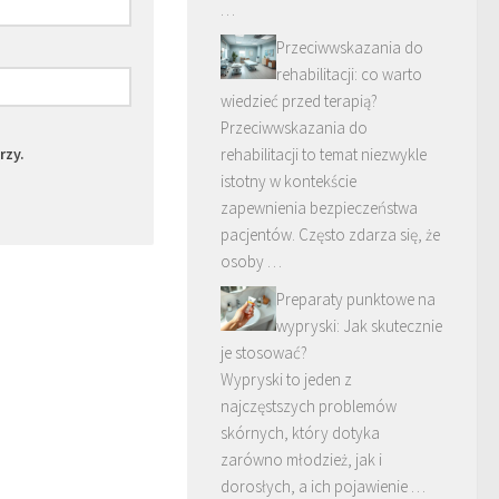
…
Przeciwwskazania do
rehabilitacji: co warto
wiedzieć przed terapią?
Przeciwwskazania do
rzy.
rehabilitacji to temat niezwykle
istotny w kontekście
zapewnienia bezpieczeństwa
pacjentów. Często zdarza się, że
osoby …
Preparaty punktowe na
wypryski: Jak skutecznie
je stosować?
Wypryski to jeden z
najczęstszych problemów
skórnych, który dotyka
zarówno młodzież, jak i
dorosłych, a ich pojawienie …