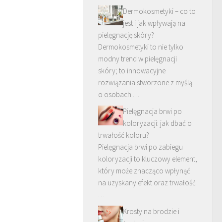
Dermokosmetyki – co to
jest i jak wpływają na
pielęgnację skóry?
Dermokosmetyki to nie tylko
modny trend w pielęgnacji
skóry; to innowacyjne
rozwiązania stworzone z myślą
o osobach …
Pielęgnacja brwi po
koloryzacji: jak dbać o
trwałość koloru?
Pielęgnacja brwi po zabiegu
koloryzacji to kluczowy element,
który może znacząco wpłynąć
na uzyskany efekt oraz trwałość
…
Krosty na brodzie i