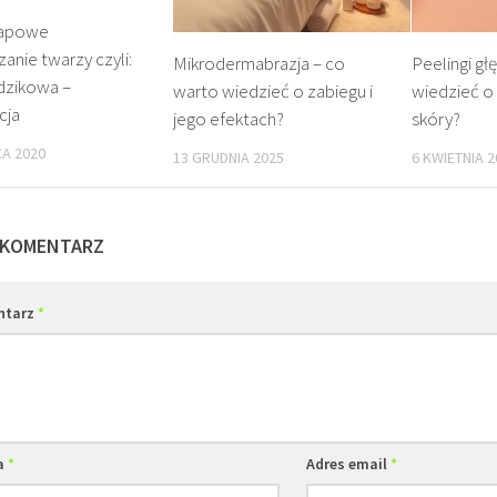
tapowe
anie twarzy czyli:
Mikrodermabrazja – co
Peelingi gł
dzikowa –
warto wiedzieć o zabiegu i
wiedzieć o 
cja
jego efektach?
skóry?
A 2020
13 GRUDNIA 2025
6 KWIETNIA 2
 KOMENTARZ
ntarz
*
a
*
Adres email
*