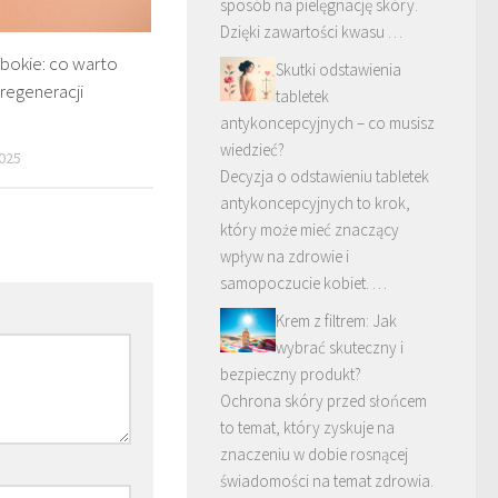
sposób na pielęgnację skóry.
Dzięki zawartości kwasu …
ębokie: co warto
Skutki odstawienia
regeneracji
tabletek
antykoncepcyjnych – co musisz
wiedzieć?
025
Decyzja o odstawieniu tabletek
antykoncepcyjnych to krok,
który może mieć znaczący
wpływ na zdrowie i
samopoczucie kobiet. …
Krem z filtrem: Jak
wybrać skuteczny i
bezpieczny produkt?
Ochrona skóry przed słońcem
to temat, który zyskuje na
znaczeniu w dobie rosnącej
świadomości na temat zdrowia.