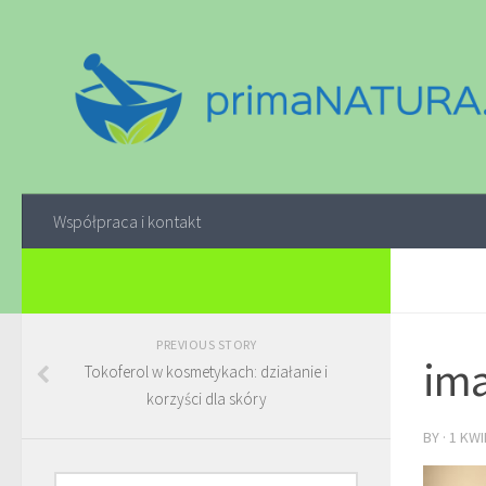
Współpraca i kontakt
PREVIOUS STORY
ima
Tokoferol w kosmetykach: działanie i
korzyści dla skóry
BY
·
1 KWI