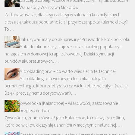
Dlaczego zabiegi w salonie kosmetycznym są tak skuteczne?
Wapazony Warszawa Mokotów
Zastanawiasz się, dlaczego zabiegi w salonach kosmetycznych
cieszą się tak dużą popularnością i przynoszą spektakularne efekty?
To …
Jak używać maty do akupresury? Przewodnik krok po kroku
Mata do akupresury staje się coraz bardziej popularnym
narzędziem w domowej terapii zdrowotnej. Dzięki stymulacji
punktów akupresurowych, …
Microblading brwi – co warto wiedzieć o tej technice?
Microblading to rewolucyjna technika makijażu
permanentnego, która zdobyła serca wielu kobiet na całym świecie.
Dzięki precyzyjnemu dorysowywaniu …
Żyworódka (Kalanchoe) – właściwości, zastosowanie i
bezpieczeństwo
Żyworódka, znana również jako Kalanchoe, to niezwykła roślina,
która od wieków cieszy się uznaniem w medycynie naturalnej. …