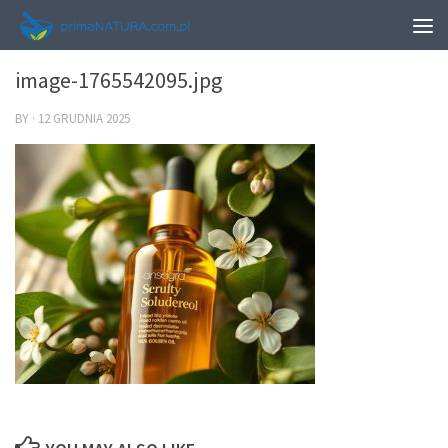
0
image-1765542095.jpg
BY
·
12 GRUDNIA 2025