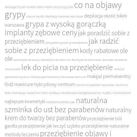
co na objawy
balayage fryzjer kraków
bóle mięśni jak przy grypie
grypy
depilacja okolic bikini
czarne mydło
depilacja laserowa warszawa
grypa z wysoką gorączką
warszawa
implanty zębowe ceny
jak poradzić sobie z
jak radzić
przeziębieniem
jak powstrzymać przeziębienie
sobie z przeziębieniem
kody rabatowe ole
ole
kosmetyki do sauny
kosmetyki do solarium
Kriolipoliza warszawa
laserowe usuwanie
lek do picia na przeziębienie
zmarszczek
makijaż
makijaż permanentny
permanentny oczu
Makijaż permanentny Warszawa centrum
łódź
manicure hybrydowy centrum
manicure japoński warszawa
manicure
wola rezerwacja
masaż lomi lomi wrocław
mezoterapia bezigłowa opinie
mydło z nanosrebrem
naturalna
najlepsze kosmetyki
najlepsze pakiety spa
szminka do ust bez parabenów
naturalny
krem do twarzy bez parabenów
przeziębienie ból
gardła
przeziębienie jak leczyć szybko
przeziębienie naturalne
przeziębienie objawy i
metody leczenia