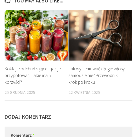
YOU MAY ALSO LIKE...
Koktajle odchudzające – jak je
Jak wycieniować długie włosy
przygotować i jakie mają
samodzielnie? Przewodnik
korzyści?
krok po kroku
25 GRUDNIA 2025
22 KWIETNIA 2025
DODAJ KOMENTARZ
Komentarz
*