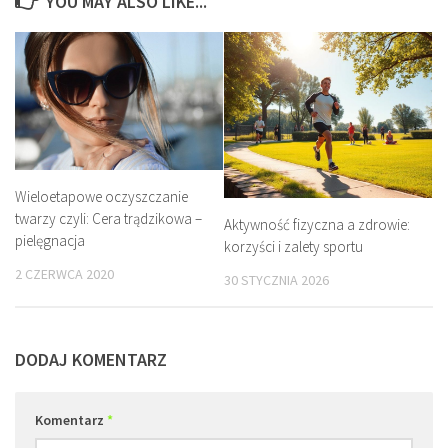
YOU MAY ALSO LIKE...
Wieloetapowe oczyszczanie
twarzy czyli: Cera trądzikowa –
Aktywność fizyczna a zdrowie:
pielęgnacja
korzyści i zalety sportu
2 CZERWCA 2020
30 STYCZNIA 2026
DODAJ KOMENTARZ
Komentarz
*