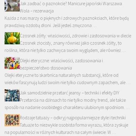
Jak zadbać o paznokcie? Manicure japoński Warszawa
Wola – rezerwacja
Każda z nas marzy o pięknych i zdrowych paznokciach, które będą
prawdziwą ozdobą dłoni. Jeśli jesteś zmęczona …
Czosnek żółty: właściwości, zdrowie i zastosowania w diecie
Czosnek złocisty, znany również jako czosnek żółty, to
roślina, która nie tylko zachwyca swoim wyglądem, ale również …
Olejki eteryczne: właściwości, zastosowania i
bezpieczeństwo stosowania
Olejki eteryczne to skarbnica naturalnych substancji, które od
wieków fascynują ludzi swoim nie tylko cudownym zapachem, ale …
Jak samodzielnie przetarć jeansy – techniki i efekty DIY
Przetarcia na dżinsach to nie tylko modny trend, ale także
sposób na nadanie osobistego charakteru ulubionym spodniom. …
Rodzaje tatuaży – odkryj najpopularniejsze style i techniki
Tatuaże to niezwykle osobista forma wyrazu, która zyskuje
na popularności w różnych kulturach na całym świecie. W …