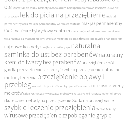
ole
kosmetyki do sauny
kosmetyki do solarium
Kriolipoliza warszawa
laserowe usuwanie
lek do picia na przeziębienie
zmarszczek
makijaż
makijaż permanentny
permanentny oczu
Makijaż permanentny Warszawa centrum
łódź
manicure hybrydowy centrum
manicure japoński warszawa
manicure
wola rezerwacja
masaż lomi lomi wrocław
mezoterapia bezigłowa opinie
mydło z nanosrebrem
naturalna
najlepsze kosmetyki
najlepsze pakiety spa
szminka do ust bez parabenów
naturalny
krem do twarzy bez parabenów
przeziębienie ból
gardła
przeziębienie jak leczyć szybko
przeziębienie naturalne
przeziębienie objawy i
metody leczenia
przebieg
salon kosmetyczny
rekonstrukcja joico
Salon fryzjerski Bemowo
mokotów
salon kosmetyczny warszawa mokotów
skuteczne leki na przeziębienie i grypę
skuteczne metody na przeziębienie
Soda na przeziębienie
szybkie leczenie przeziębienia
wapozony
wirusowe przeziębienie
zapobieganie grypie