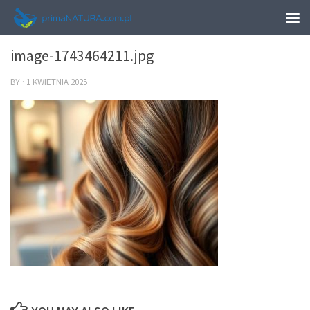
0
image-1743464211.jpg
BY
·
1 KWIETNIA 2025