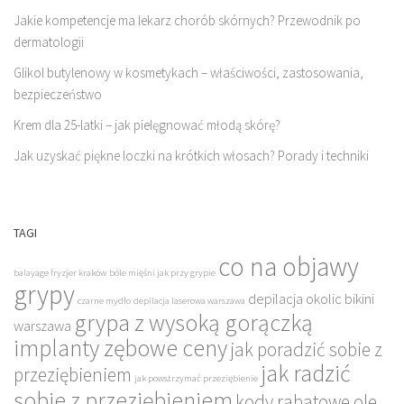
Jakie kompetencje ma lekarz chorób skórnych? Przewodnik po
dermatologii
Glikol butylenowy w kosmetykach – właściwości, zastosowania,
bezpieczeństwo
Krem dla 25-latki – jak pielęgnować młodą skórę?
Jak uzyskać piękne loczki na krótkich włosach? Porady i techniki
TAGI
co na objawy
balayage fryzjer kraków
bóle mięśni jak przy grypie
grypy
depilacja okolic bikini
czarne mydło
depilacja laserowa warszawa
grypa z wysoką gorączką
warszawa
implanty zębowe ceny
jak poradzić sobie z
jak radzić
przeziębieniem
jak powstrzymać przeziębienie
sobie z przeziębieniem
kody rabatowe ole