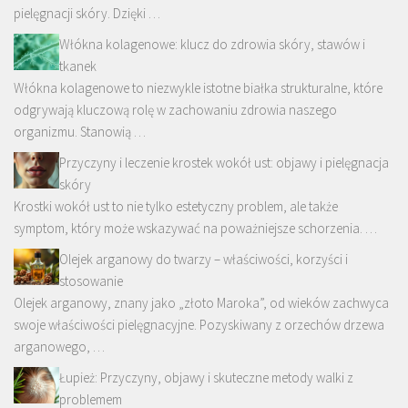
pielęgnacji skóry. Dzięki …
Włókna kolagenowe: klucz do zdrowia skóry, stawów i
tkanek
Włókna kolagenowe to niezwykle istotne białka strukturalne, które
odgrywają kluczową rolę w zachowaniu zdrowia naszego
organizmu. Stanowią …
Przyczyny i leczenie krostek wokół ust: objawy i pielęgnacja
skóry
Krostki wokół ust to nie tylko estetyczny problem, ale także
symptom, który może wskazywać na poważniejsze schorzenia. …
Olejek arganowy do twarzy – właściwości, korzyści i
stosowanie
Olejek arganowy, znany jako „złoto Maroka”, od wieków zachwyca
swoje właściwości pielęgnacyjne. Pozyskiwany z orzechów drzewa
arganowego, …
Łupież: Przyczyny, objawy i skuteczne metody walki z
problemem