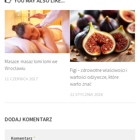
YOU MAY ALSO LIKE...
Masaże: masaż lomi lomi we
Wrocławiu
Figi – zdrowotne właściwości i
wartości odżywcze, które
11 CZERWCA 2017
warto znać
22 STYCZNIA 2026
DODAJ KOMENTARZ
Komentarz
*