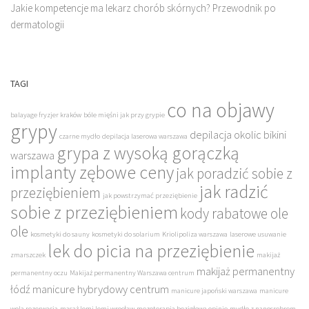
Jakie kompetencje ma lekarz chorób skórnych? Przewodnik po
dermatologii
TAGI
co na objawy
balayage fryzjer kraków
bóle mięśni jak przy grypie
grypy
depilacja okolic bikini
czarne mydło
depilacja laserowa warszawa
grypa z wysoką gorączką
warszawa
implanty zębowe ceny
jak poradzić sobie z
jak radzić
przeziębieniem
jak powstrzymać przeziębienie
sobie z przeziębieniem
kody rabatowe ole
ole
kosmetyki do sauny
kosmetyki do solarium
Kriolipoliza warszawa
laserowe usuwanie
lek do picia na przeziębienie
zmarszczek
makijaż
makijaż permanentny
permanentny oczu
Makijaż permanentny Warszawa centrum
łódź
manicure hybrydowy centrum
manicure japoński warszawa
manicure
wola rezerwacja
masaż lomi lomi wrocław
mezoterapia bezigłowa opinie
mydło z nanosrebrem