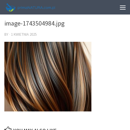
0
image-1743504984.jpg
BY
·
1 KWIETNIA 2025