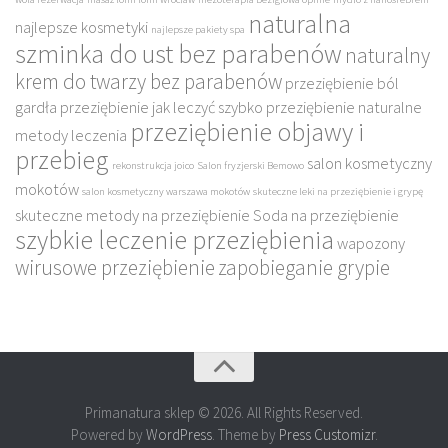
naturalna
najlepsze kosmetyki
najlepsze pakiety spa
szminka do ust bez parabenów
naturalny
krem do twarzy bez parabenów
przeziębienie ból
gardła
przeziębienie jak leczyć szybko
przeziębienie naturalne
przeziębienie objawy i
metody leczenia
przebieg
salon kosmetyczny
rekonstrukcja joico
Salon fryzjerski Bemowo
mokotów
salon kosmetyczny warszawa mokotów
skuteczne leki na przeziębienie i grypę
skuteczne metody na przeziębienie
Soda na przeziębienie
szybkie leczenie przeziębienia
wapozony
wirusowe przeziębienie
zapobieganie grypie
Primanatura sklep © 2026. All Rights Reserved.
Powered by
WordPress
. Theme by
Press Customizr
.