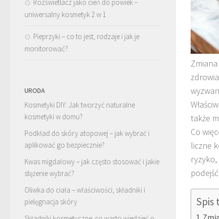
Rozświetlacz jako cień do powiek –
uniwersalny kosmetyk 2 w 1
Pieprzyki – co to jest, rodzaje i jak je
monitorować?
Zmiana 
zdrowia
wyzwani
URODA
Właściw
Kosmetyki DIY: Jak tworzyć naturalne
kosmetyki w domu?
także m
Co więc
Podkład do skóry atopowej – jak wybrać i
liczne 
aplikować go bezpiecznie?
ryzyko,
Kwas migdałowy – jak często stosować i jakie
podejść
stężenie wybrać?
Oliwka do ciała – właściwości, składniki i
Spis 
pielęgnacja skóry
Zmia
Składniki kosmetyczne: co warto wiedzieć o