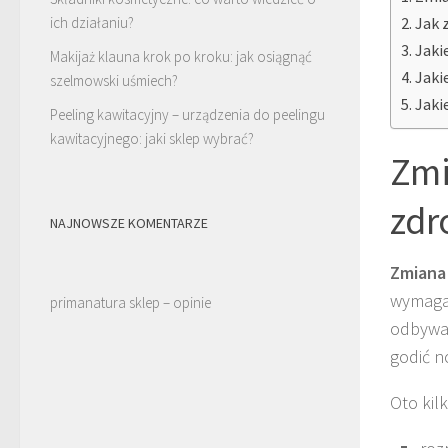
ich działaniu?
Jak 
Jaki
Makijaż klauna krok po kroku: jak osiągnąć
Jaki
szelmowski uśmiech?
Jaki
Peeling kawitacyjny – urządzenia do peelingu
kawitacyjnego: jaki sklep wybrać?
Zmi
zdr
NAJNOWSZE KOMENTARZE
Zmiana
wymaga 
primanatura sklep – opinie
odbywać
godić n
Oto kil