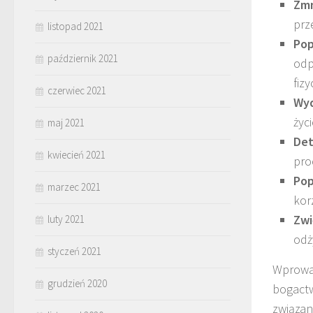
Zmn
prz
listopad 2021
Pop
październik 2021
odp
fiz
czerwiec 2021
Wyd
życ
maj 2021
Det
kwiecień 2021
pro
Pop
marzec 2021
kor
Zwi
luty 2021
odż
styczeń 2021
Wprowad
grudzień 2020
bogactw
związa