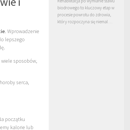
wie i
Rehabilitacja po wymianie stawu
biodrowego to kluczowy etap w
procesie powrotu do zdrowia,
który rozpoczyna się niemal …
ie
. Wprowadzenie
 do lepszego
dę.
 wiele sposobów,
choroby serca,
 Na początku
emy kalorie lub