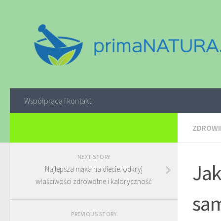
Współpraca i kontakt
ZDROWI
NEXT STORY
Jak
Najlepsza mąka na diecie: odkryj
właściwości zdrowotne i kaloryczność
sam
PREVIOUS STORY