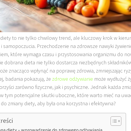
diety to nie tylko chwilowy trend, ale kluczowy krok w kier
 i samopoczucia. Przechodzenie na zdrowsze nawyki żywien
em, które wymaga czasu i przystosowania organizmu do no
ie dobrana dieta nie tylko dostarcza niezbędnych składnikó
oże znacząco wpłynąć na poprawę zdrowia, zmniejszając ryz
ej, badania pokazują, że
zdrowe odżywianie
może wydłużyć ży
korzyści zarówno fizyczne, jak i psychiczne. Jednak każda zmi
 w tym potencjalne skutki uboczne, które warto mieć na uwa
 do zmiany diety, aby była ona korzystna i efektywna?
treści
na diety – wprowadzenie do zdrowego odżywiania