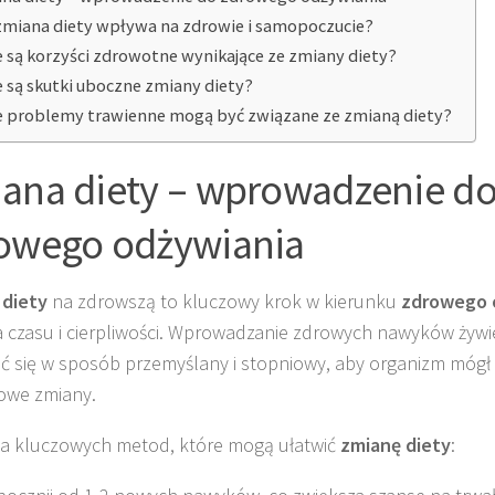
zmiana diety wpływa na zdrowie i samopoczucie?
e są korzyści zdrowotne wynikające ze zmiany diety?
e są skutki uboczne zmiany diety?
e problemy trawienne mogą być związane ze zmianą diety?
ana diety – wprowadzenie d
owego odżywiania
 diety
na zdrowszą to kluczowy krok w kierunku
zdrowego 
czasu i cierpliwości. Wprowadzanie zdrowych nawyków żyw
 się w sposób przemyślany i stopniowy, aby organizm mógł 
owe zmiany.
ka kluczowych metod, które mogą ułatwić
zmianę diety
: