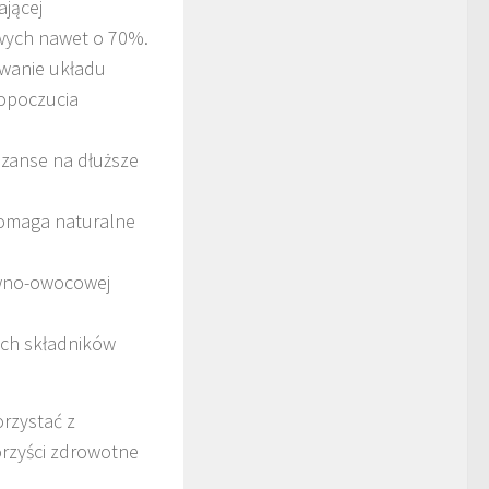
ającej
wych nawet o 70%.
wanie układu
opoczucia
szanse na dłuższe
omaga naturalne
ywno-owocowej
ch składników
rzystać z
orzyści zdrowotne