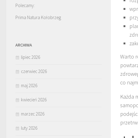
roz
Polecamy:
wpr
prz
Prima Natura Kołobrzeg
pla
zdr
zak
ARCHIWA
Warto r
lipiec 2026
powtarz
czerwiec 2026
zdroweg
co najmn
maj 2026
Każda m
kwiecień 2026
samopoc
podejśc
marzec 2026
przetrw
luty 2026