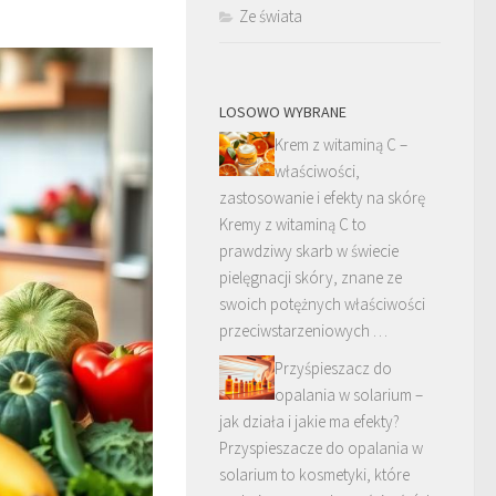
Ze świata
LOSOWO WYBRANE
Krem z witaminą C –
właściwości,
zastosowanie i efekty na skórę
Kremy z witaminą C to
prawdziwy skarb w świecie
pielęgnacji skóry, znane ze
swoich potężnych właściwości
przeciwstarzeniowych …
Przyśpieszacz do
opalania w solarium –
jak działa i jakie ma efekty?
Przyspieszacze do opalania w
solarium to kosmetyki, które