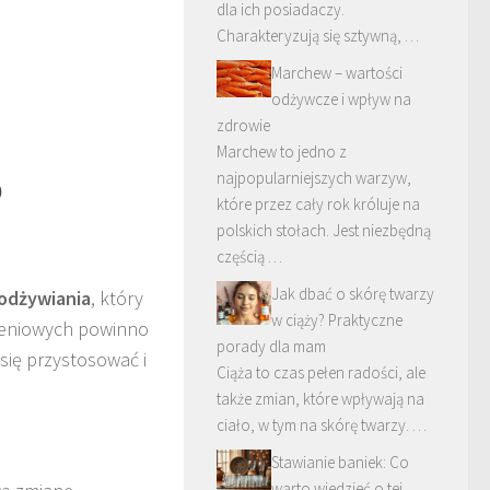
dla ich posiadaczy.
Charakteryzują się sztywną, …
Marchew – wartości
odżywcze i wpływ na
zdrowie
Marchew to jedno z
o
najpopularniejszych warzyw,
które przez cały rok króluje na
polskich stołach. Jest niezbędną
częścią …
Jak dbać o skórę twarzy
odżywiania
, który
w ciąży? Praktyczne
ieniowych powinno
porady dla mam
się przystosować i
Ciąża to czas pełen radości, ale
także zmian, które wpływają na
ciało, w tym na skórę twarzy. …
Stawianie baniek: Co
warto wiedzieć o tej