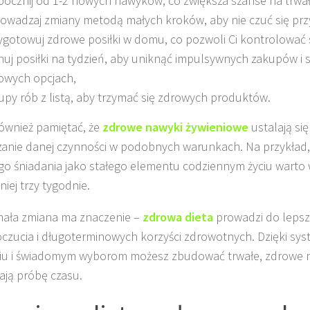
pocznij od 1-2 nowych nawyków, co zwiększa szanse na trwa
owadzaj zmiany metodą małych kroków, aby nie czuć się pr
ygotowuj zdrowe posiłki w domu, co pozwoli Ci kontrolować s
nuj posiłki na tydzień, aby uniknąć impulsywnych zakupów i s
owych opcjach,
upy rób z listą, aby trzymać się zdrowych produktów.
ównież pamiętać, że
zdrowe nawyki żywieniowe
ustalają si
anie danej czynności w podobnych warunkach. Na przykład
o śniadania jako stałego elementu codziennym życiu warto
iej trzy tygodnie.
ała zmiana ma znaczenie –
zdrowa dieta
prowadzi do leps
zucia i długoterminowych korzyści zdrowotnych. Dzięki s
iu i świadomym wyborom możesz zbudować trwałe, zdrowe n
ają próbę czasu.