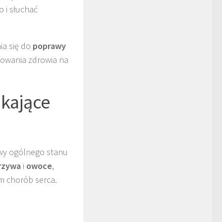
 i słuchać
ia się do
poprawy
chowania zdrowia na
ikające
awy ogólnego stanu
rzywa
i
owoce
,
m chorób serca.