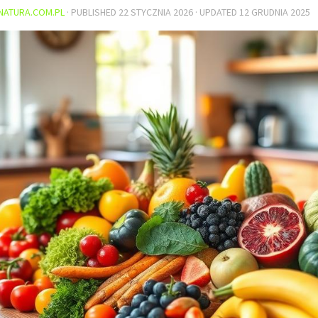
NATURA.COM.PL
· PUBLISHED
22 STYCZNIA 2026
· UPDATED
12 GRUDNIA 2025