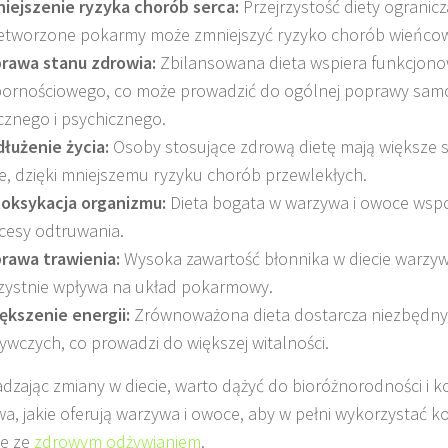
iejszenie ryzyka chorób serca:
Przejrzystość diety ogranicz
etworzone pokarmy może zmniejszyć ryzyko chorób wieńco
rawa stanu zdrowia:
Zbilansowana dieta wspiera funkcjono
ornościowego, co może prowadzić do ogólnej poprawy sam
ycznego i psychicznego.
łużenie życia:
Osoby stosujące zdrową dietę mają większe 
ie, dzięki mniejszemu ryzyku chorób przewlekłych.
oksykacja organizmu:
Dieta bogata w warzywa i owoce wsp
cesy odtruwania.
rawa trawienia:
Wysoka zawartość błonnika w diecie warz
zystnie wpływa na układ pokarmowy.
ększenie energii:
Zrównoważona dieta dostarcza niezbędny
ywczych, co prowadzi do większej witalności.
zając zmiany w diecie, warto dążyć do bioróżnorodności i ko
a, jakie oferują warzywa i owoce, aby w pełni wykorzystać k
ne ze
zdrowym odżywianiem
.