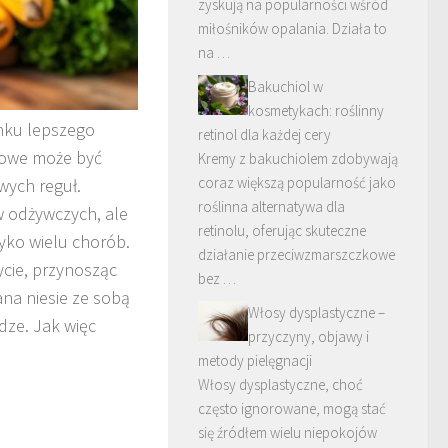
zyskują na popularności wśród
miłośników opalania. Działa to
na …
Bakuchiol w
kosmetykach: roślinny
unku lepszego
retinol dla każdej cery
iowe może być
Kremy z bakuchiolem zdobywają
coraz większą popularność jako
wych reguł.
roślinna alternatywa dla
w odżywczych, ale
retinolu, oferując skuteczne
yko wielu chorób.
działanie przeciwzmarszczkowe
cie, przynosząc
bez …
ana niesie ze sobą
Włosy dysplastyczne –
dze. Jak więc
przyczyny, objawy i
metody pielęgnacji
Włosy dysplastyczne, choć
często ignorowane, mogą stać
się źródłem wielu niepokojów