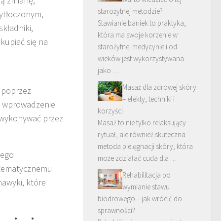
łą zmianę,
starożytnej metodzie?
zytłoczonym,
Stawianie baniek to praktyka,
kładniki,
która ma swoje korzenie w
kupiać się na
starożytnej medycynie i od
wieków jest wykorzystywana
jako …
Masaż dla zdrowej skóry
ę poprzez
– efekty, techniki i
, wprowadzenie
korzyści
 wykonywać przez
Masaż to nie tylko relaksujący
rytuał, ale również skuteczna
metoda pielęgnacji skóry, która
zego
może zdziałać cuda dla …
ystematycznemu
Rehabilitacja po
awyki, które
wymianie stawu
biodrowego – jak wrócić do
sprawności?