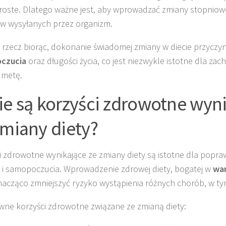
roste. Dlatego ważne jest, aby wprowadzać zmiany stopniowo
w wysyłanych przez organizm.
 rzecz biorąc, dokonanie świadomej zmiany w diecie przyczyn
czucia
oraz długości życia, co jest niezwykle istotne dla za
 metę.
ie są korzyści zdrowotne wyn
zmiany diety?
i zdrowotne wynikające ze zmiany diety są istotne dla popr
 i samopoczucia. Wprowadzenie zdrowej diety, bogatej w
wa
acząco zmniejszyć ryzyko wystąpienia różnych chorób, w ty
wne korzyści zdrowotne związane ze zmianą diety: