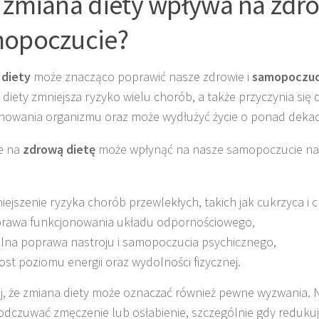
 zmiana diety wpływa na zdro
opoczucie?
 diety
może znacząco poprawić nasze zdrowie i
samopoczuc
 diety zmniejsza ryzyko wielu chorób, a także przyczynia się
nowania organizmu oraz może wydłużyć życie o ponad deka
ie na
zdrową dietę
może wpłynąć na nasze samopoczucie na
iejszenie ryzyka chorób przewlekłych, takich jak cukrzyca i 
rawa funkcjonowania układu odpornościowego,
lna poprawa nastroju i samopoczucia psychicznego,
ost poziomu energii oraz wydolności fizycznej.
j, że zmiana diety może oznaczać również pewne wyzwania.
dczuwać zmęczenie lub osłabienie, szczególnie gdy redukuj