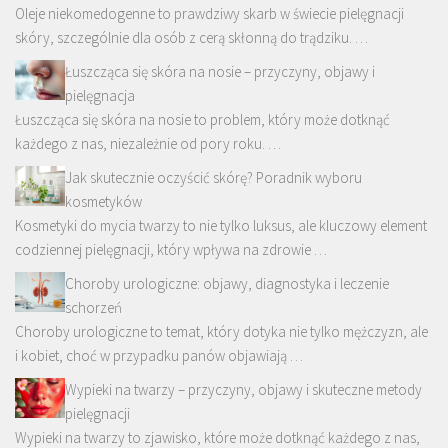
Oleje niekomedogenne to prawdziwy skarb w świecie pielęgnacji
skóry, szczególnie dla osób z cerą skłonną do trądziku. …
Łuszcząca się skóra na nosie – przyczyny, objawy i
pielęgnacja
Łuszcząca się skóra na nosie to problem, który może dotknąć
każdego z nas, niezależnie od pory roku. …
Jak skutecznie oczyścić skórę? Poradnik wyboru
kosmetyków
Kosmetyki do mycia twarzy to nie tylko luksus, ale kluczowy element
codziennej pielęgnacji, który wpływa na zdrowie …
Choroby urologiczne: objawy, diagnostyka i leczenie
schorzeń
Choroby urologiczne to temat, który dotyka nie tylko mężczyzn, ale
i kobiet, choć w przypadku panów objawiają …
Wypieki na twarzy – przyczyny, objawy i skuteczne metody
pielęgnacji
Wypieki na twarzy to zjawisko, które może dotknąć każdego z nas,