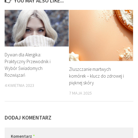
YOU MAY ALSO LIKE...
Dywan dla Alergika:
Praktyczny Przewodnik i
Wybór Świadomych
Złuszczanie martwych
Rozwiązań
komórek – klucz do zdrowej i
pięknej skóry
4 KWIETNIA 2023
7 MAJA 2025
DODAJ KOMENTARZ
Komentarz
*