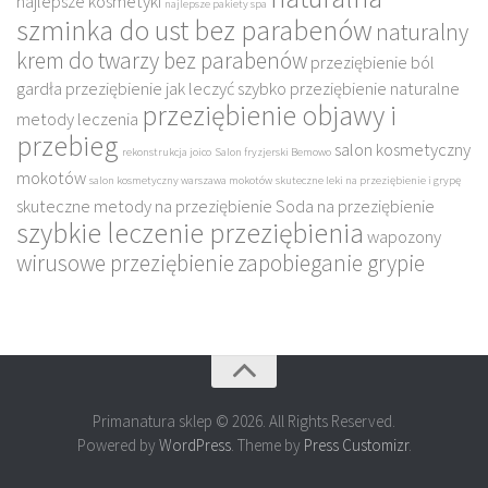
najlepsze kosmetyki
najlepsze pakiety spa
szminka do ust bez parabenów
naturalny
krem do twarzy bez parabenów
przeziębienie ból
gardła
przeziębienie jak leczyć szybko
przeziębienie naturalne
przeziębienie objawy i
metody leczenia
przebieg
salon kosmetyczny
rekonstrukcja joico
Salon fryzjerski Bemowo
mokotów
salon kosmetyczny warszawa mokotów
skuteczne leki na przeziębienie i grypę
skuteczne metody na przeziębienie
Soda na przeziębienie
szybkie leczenie przeziębienia
wapozony
wirusowe przeziębienie
zapobieganie grypie
Primanatura sklep © 2026. All Rights Reserved.
Powered by
WordPress
. Theme by
Press Customizr
.