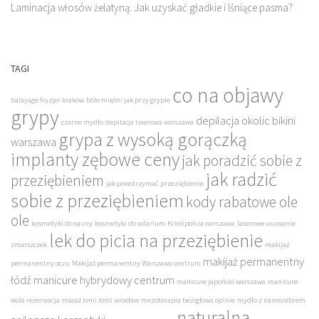
Laminacja włosów żelatyną: Jak uzyskać gładkie i lśniące pasma?
TAGI
co na objawy
balayage fryzjer kraków
bóle mięśni jak przy grypie
grypy
depilacja okolic bikini
czarne mydło
depilacja laserowa warszawa
grypa z wysoką gorączką
warszawa
implanty zębowe ceny
jak poradzić sobie z
jak radzić
przeziębieniem
jak powstrzymać przeziębienie
sobie z przeziębieniem
kody rabatowe ole
ole
kosmetyki do sauny
kosmetyki do solarium
Kriolipoliza warszawa
laserowe usuwanie
lek do picia na przeziębienie
zmarszczek
makijaż
makijaż permanentny
permanentny oczu
Makijaż permanentny Warszawa centrum
łódź
manicure hybrydowy centrum
manicure japoński warszawa
manicure
wola rezerwacja
masaż lomi lomi wrocław
mezoterapia bezigłowa opinie
mydło z nanosrebrem
naturalna