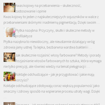
Kwas kojowy na przebarwienia – skuteczność,
zastosowanie i opinie
Kwas kojowy to jeden z najskuteczniejszych sojuszników w walce z
przebarwieniami skórnymi i nadmierną pigmentacją. Dzięki swoim …
Płytka nazębna: Przyczyny, skutki i skuteczne metody w
profilaktyce
Płytka nazębna to niewidoczny, ale nieustannie działający wróg
zdrowia jamy ustnej. Ta lepka, bezbarwna warstwa bakterii i …
Jak skutecznie rozjaśnić włosy farbowane? Metody i porady
Rozjaśnianie włosów farbowanych to sztuka, która wymaga
nie tylko precyzji, ale również wiedzy na temat pielęgnacji i …
Koktajle odchudzające – jak je przygotować i jakie mają
korzyści?
Koktajle odchudzające zdobywają coraz większą popularność jako
smaczny i zdrowy sposób na wspieranie procesu utraty wagi. Dzięki
…
Sirsasana – jak prawidłowo wykonać pozycję głową w dół?