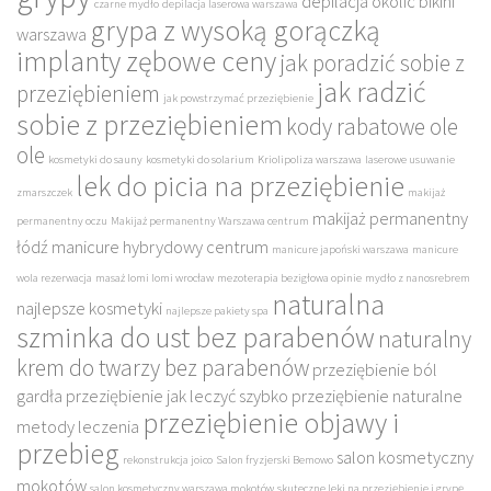
depilacja okolic bikini
czarne mydło
depilacja laserowa warszawa
grypa z wysoką gorączką
warszawa
implanty zębowe ceny
jak poradzić sobie z
jak radzić
przeziębieniem
jak powstrzymać przeziębienie
sobie z przeziębieniem
kody rabatowe ole
ole
kosmetyki do sauny
kosmetyki do solarium
Kriolipoliza warszawa
laserowe usuwanie
lek do picia na przeziębienie
zmarszczek
makijaż
makijaż permanentny
permanentny oczu
Makijaż permanentny Warszawa centrum
łódź
manicure hybrydowy centrum
manicure japoński warszawa
manicure
wola rezerwacja
masaż lomi lomi wrocław
mezoterapia bezigłowa opinie
mydło z nanosrebrem
naturalna
najlepsze kosmetyki
najlepsze pakiety spa
szminka do ust bez parabenów
naturalny
krem do twarzy bez parabenów
przeziębienie ból
gardła
przeziębienie jak leczyć szybko
przeziębienie naturalne
przeziębienie objawy i
metody leczenia
przebieg
salon kosmetyczny
rekonstrukcja joico
Salon fryzjerski Bemowo
mokotów
salon kosmetyczny warszawa mokotów
skuteczne leki na przeziębienie i grypę