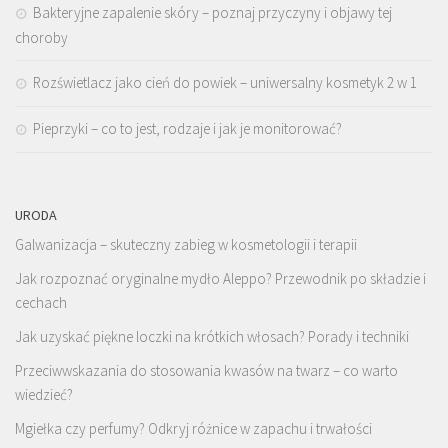
Bakteryjne zapalenie skóry – poznaj przyczyny i objawy tej
choroby
Rozświetlacz jako cień do powiek – uniwersalny kosmetyk 2 w 1
Pieprzyki – co to jest, rodzaje i jak je monitorować?
URODA
Galwanizacja – skuteczny zabieg w kosmetologii i terapii
Jak rozpoznać oryginalne mydło Aleppo? Przewodnik po składzie i
cechach
Jak uzyskać piękne loczki na krótkich włosach? Porady i techniki
Przeciwwskazania do stosowania kwasów na twarz – co warto
wiedzieć?
Mgiełka czy perfumy? Odkryj różnice w zapachu i trwałości