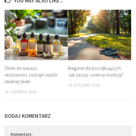
YOU MAY ALSO LIKE...
Oliwki do masażu:
Bieganie dla początkujących:
właściwości, rodzaje i wybór
Jak zacząć i uniknąć kontuzji?
idealnej oliwki
18 STYCZNIA 2026
21 CZERWCA 2025
DODAJ KOMENTARZ
Komentarz
*