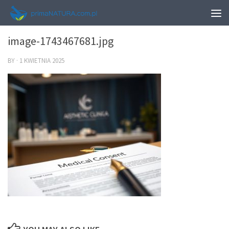
0
image-1743467681.jpg
BY
·
1 KWIETNIA 2025