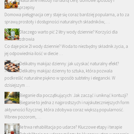
Naturalne metody na ładną cerę: domowe sposoby i
przepisy
Domowa pielęgnacja cery staje się coraz bardziej popularna, a to za
sprawą prostoty i dostępności naturalnych składników, …
Dlaczego warto pić 2 litry wody dziennie? Korzyści dla
zdrowia
Co daje picie 2l wody dziennie? Woda to niezbędny składnik życia, a
jej odpowiednia ilość w diecie …
Delikatny makijaż dzienny: jak uzyskać naturalny efekt?
Delikatny makijaż dzienny to sztuka, która pozwala
podkreślić naturalne piękno w sposób subtelny i elegancki. W
dzisiejszym …
Bieganie dla początkujących: Jak zacząć i uniknąć kontuzji?
Bieganie to jedna z najprostszych i najskuteczniejszych form
aktywności fizycznej, która zdobywa coraz większą popularność.
Wbrew pozorom, …
Ile trwa rehabilitacja po udarze? Kluczowe etapy i terapie