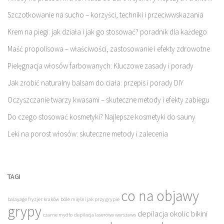
Szczotkowanie na sucho – korzyści, techniki i przeciwwskazania
Krem na piegi: jak działa i jak go stosować? poradnik dla każdego
Maść propolisowa – właściwości, zastosowanie i efekty zdrowotne
Pielęgnacja włosów farbowanych: Kluczowe zasady i porady
Jak zrobić naturalny balsam do ciała: przepis i porady DIY
Oczyszczanie twarzy kwasami – skuteczne metody i efekty zabiegu
Do czego stosować kosmetyki? Najlepsze kosmetyki do sauny
Leki na porost włosów: skuteczne metody i zalecenia
TAGI
co na objawy
balayage fryzjer kraków
bóle mięśni jak przy grypie
grypy
depilacja okolic bikini
czarne mydło
depilacja laserowa warszawa