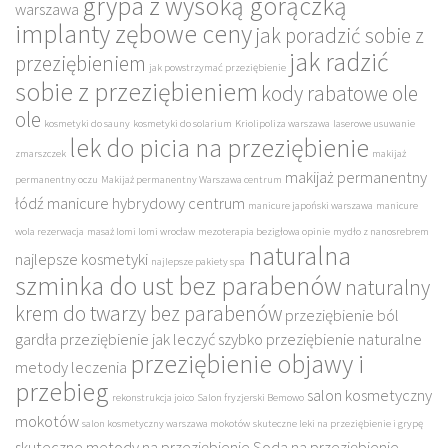
grypa z wysoką gorączką
warszawa
implanty zębowe ceny
jak poradzić sobie z
jak radzić
przeziębieniem
jak powstrzymać przeziębienie
sobie z przeziębieniem
kody rabatowe ole
ole
kosmetyki do sauny
kosmetyki do solarium
Kriolipoliza warszawa
laserowe usuwanie
lek do picia na przeziębienie
zmarszczek
makijaż
makijaż permanentny
permanentny oczu
Makijaż permanentny Warszawa centrum
łódź
manicure hybrydowy centrum
manicure japoński warszawa
manicure
wola rezerwacja
masaż lomi lomi wrocław
mezoterapia bezigłowa opinie
mydło z nanosrebrem
naturalna
najlepsze kosmetyki
najlepsze pakiety spa
szminka do ust bez parabenów
naturalny
krem do twarzy bez parabenów
przeziębienie ból
gardła
przeziębienie jak leczyć szybko
przeziębienie naturalne
przeziębienie objawy i
metody leczenia
przebieg
salon kosmetyczny
rekonstrukcja joico
Salon fryzjerski Bemowo
mokotów
salon kosmetyczny warszawa mokotów
skuteczne leki na przeziębienie i grypę
skuteczne metody na przeziębienie
Soda na przeziębienie