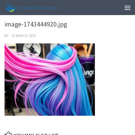
0
image-1743444920.jpg
BY
·
31 MARCA 2025