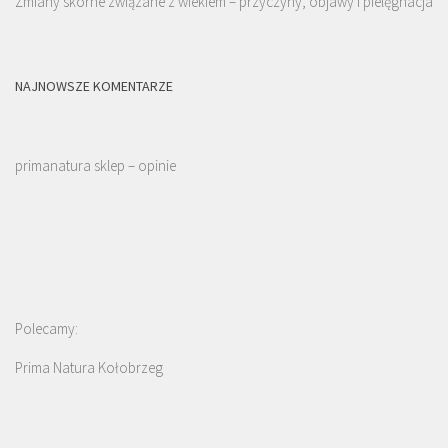
Zmiany skórne związane z wiekiem – przyczyny, objawy i pielęgnacja
NAJNOWSZE KOMENTARZE
primanatura sklep – opinie
Polecamy:
Prima Natura Kołobrzeg