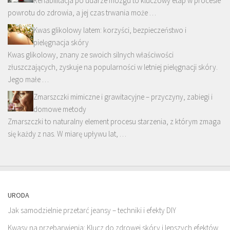
Rehabilitacja po udarze mózgu to kluczowy etap w procesie
powrotu do zdrowia, a jej czas trwania może …
Kwas glikolowy latem: korzyści, bezpieczeństwo i
pielęgnacja skóry
Kwas glikolowy, znany ze swoich silnych właściwości
złuszczających, zyskuje na popularności w letniej pielęgnacji skóry.
Jego małe …
Zmarszczki mimiczne i grawitacyjne – przyczyny, zabiegi i
domowe metody
Zmarszczki to naturalny element procesu starzenia, z którym zmaga
się każdy z nas. W miarę upływu lat, …
URODA
Jak samodzielnie przetarć jeansy – techniki i efekty DIY
Kwasy na przebarwienia: Klucz do zdrowej skóry i lepszych efektów