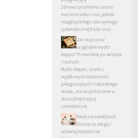
Zdrowa i promienna cera to
marzenie wielu z nas, jednak
osiągnięcie tego celu wymaga
systematycznej troski oraz …
Jak rozpoznać
oryginalne mydło
Aleppo? Przewodnik po składzie
i cechach
Mydło Aleppo, znane z
wyjątkowych właściwości
pielęgnacyjnych i naturalnego
składu, ma swoje korzenie w
starożytnej tradycji
rzemieślniczej. …
Nikiel w kosmetykach:
Uważaj na alergię i
wybieraj bezpiecznie