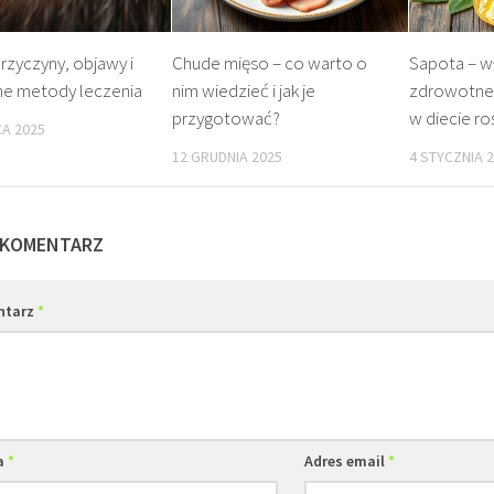
przyczyny, objawy i
Chude mięso – co warto o
Sapota – w
ne metody leczenia
nim wiedzieć i jak je
zdrowotne 
przygotować?
w diecie ro
A 2025
12 GRUDNIA 2025
4 STYCZNIA 
 KOMENTARZ
ntarz
*
a
*
Adres email
*