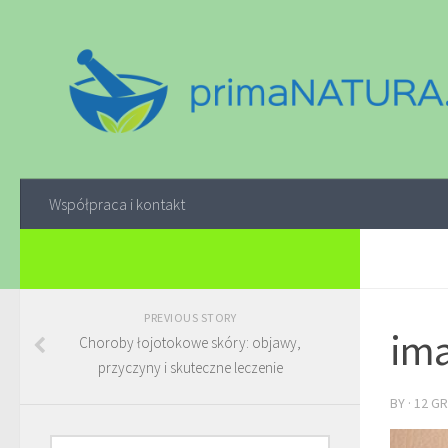
Współpraca i kontakt
PREVIOUS STORY
ima
Choroby łojotokowe skóry: objawy,
przyczyny i skuteczne leczenie
BY
·
12 GR