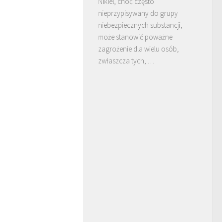
Nikiel, choć często
nieprzypisywany do grupy
niebezpiecznych substancji,
może stanowić poważne
zagrożenie dla wielu osób,
zwłaszcza tych, …