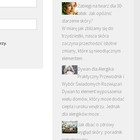
Zabiegi na twarz dla 30-
latek: Jak opóźnić
starzenie skóry?
W miarę jak zbliżamy się do
trzydziestki, nasza skóra
rzy.
zaczyna przechodzić istotne
zmiany, które są nieodłącznym
elementem …
Dywan dla Alergika:
Praktyczny Przewodnik i
Wybór Świadomych Rozwiązań
Dywan to element wyposażenia
wielu domów, który może dodać
ciepła i uroku wnętrzu. Jednak
dla alergików może …
Jak dbać o zdrowy
wygląd skóry: poradnik
pielęgnacyjny