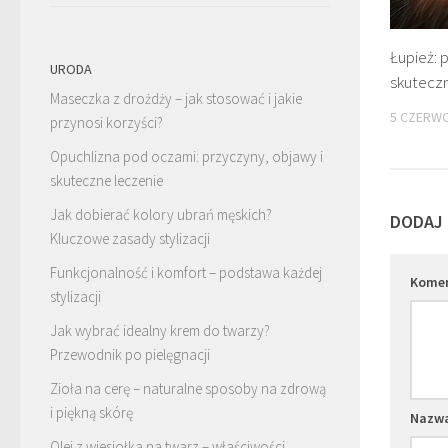
Łupież: 
URODA
skutecz
Maseczka z drożdży – jak stosować i jakie
5 CZERWC
przynosi korzyści?
Opuchlizna pod oczami: przyczyny, objawy i
skuteczne leczenie
Jak dobierać kolory ubrań męskich?
DODAJ
Kluczowe zasady stylizacji
Funkcjonalność i komfort – podstawa każdej
Kome
stylizacji
Jak wybrać idealny krem do twarzy?
Przewodnik po pielęgnacji
Zioła na cerę – naturalne sposoby na zdrową
i piękną skórę
Nazw
Olej z wiesiołka na twarz – właściwości,