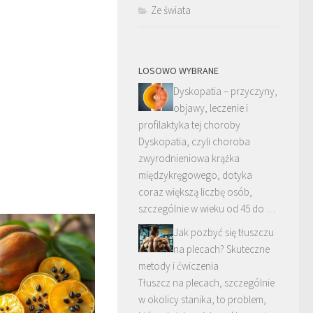
Ze świata
LOSOWO WYBRANE
Dyskopatia – przyczyny,
objawy, leczenie i
profilaktyka tej choroby
Dyskopatia, czyli choroba
zwyrodnieniowa krążka
międzykręgowego, dotyka
coraz większą liczbę osób,
szczególnie w wieku od 45 do …
Jak pozbyć się tłuszczu
na plecach? Skuteczne
metody i ćwiczenia
Tłuszcz na plecach, szczególnie
w okolicy stanika, to problem,