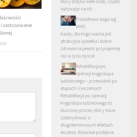
który dotyka wiele osób, często
wpływając na ich …
łaściwości
Prawidłowa waga wg
i zastosowanie
WHO
ślinnej
Każdy, dla kogo ważna jest
atrakcyjna sylwetka i dobre
2026
zdrowie na pewno przynajmniej
raz w życiu słyszał …
Rehabilitacja po
operacji kręgosłupa
lędźwiowego – przewodnik po
etapach i ćwiczeniach
Rehabilitacja po operacji
kręgosłupa lędźwiowego to
kluczowy proces, który może
zadecydować o
długoterminowych efektach
leczenia. Właściwe podejście …