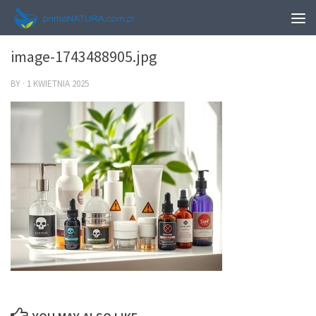
0
image-1743488905.jpg
BY
·
1 KWIETNIA 2025