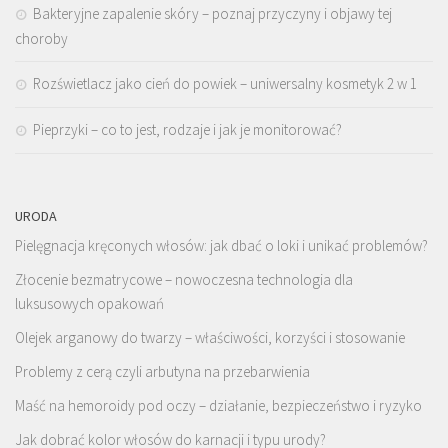
Bakteryjne zapalenie skóry – poznaj przyczyny i objawy tej
choroby
Rozświetlacz jako cień do powiek – uniwersalny kosmetyk 2 w 1
Pieprzyki – co to jest, rodzaje i jak je monitorować?
URODA
Pielęgnacja kręconych włosów: jak dbać o loki i unikać problemów?
Złocenie bezmatrycowe – nowoczesna technologia dla
luksusowych opakowań
Olejek arganowy do twarzy – właściwości, korzyści i stosowanie
Problemy z cerą czyli arbutyna na przebarwienia
Maść na hemoroidy pod oczy – działanie, bezpieczeństwo i ryzyko
Jak dobrać kolor włosów do karnacji i typu urody?