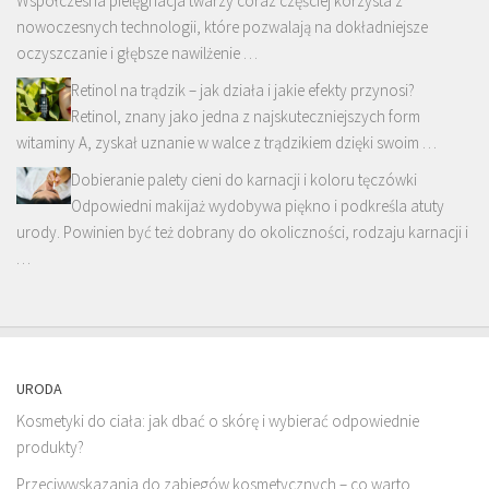
Współczesna pielęgnacja twarzy coraz częściej korzysta z
nowoczesnych technologii, które pozwalają na dokładniejsze
oczyszczanie i głębsze nawilżenie …
Retinol na trądzik – jak działa i jakie efekty przynosi?
Retinol, znany jako jedna z najskuteczniejszych form
witaminy A, zyskał uznanie w walce z trądzikiem dzięki swoim …
Dobieranie palety cieni do karnacji i koloru tęczówki
Odpowiedni makijaż wydobywa piękno i podkreśla atuty
urody. Powinien być też dobrany do okoliczności, rodzaju karnacji i
…
URODA
Kosmetyki do ciała: jak dbać o skórę i wybierać odpowiednie
produkty?
Przeciwwskazania do zabiegów kosmetycznych – co warto