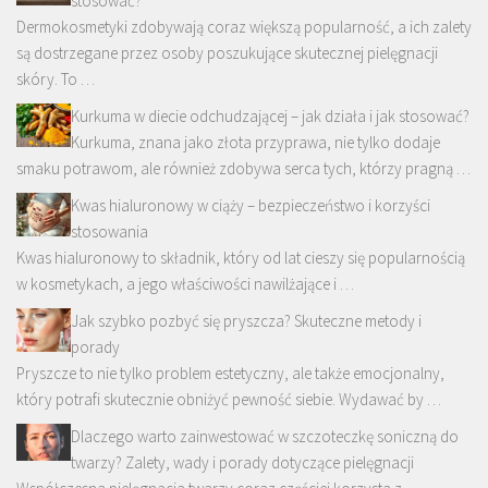
stosować?
Dermokosmetyki zdobywają coraz większą popularność, a ich zalety
są dostrzegane przez osoby poszukujące skutecznej pielęgnacji
skóry. To …
Kurkuma w diecie odchudzającej – jak działa i jak stosować?
Kurkuma, znana jako złota przyprawa, nie tylko dodaje
smaku potrawom, ale również zdobywa serca tych, którzy pragną …
Kwas hialuronowy w ciąży – bezpieczeństwo i korzyści
stosowania
Kwas hialuronowy to składnik, który od lat cieszy się popularnością
w kosmetykach, a jego właściwości nawilżające i …
Jak szybko pozbyć się pryszcza? Skuteczne metody i
porady
Pryszcze to nie tylko problem estetyczny, ale także emocjonalny,
który potrafi skutecznie obniżyć pewność siebie. Wydawać by …
Dlaczego warto zainwestować w szczoteczkę soniczną do
twarzy? Zalety, wady i porady dotyczące pielęgnacji