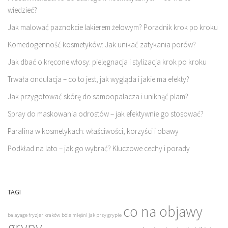
wiedzieć?
Jak malować paznokcie lakierem żelowym? Poradnik krok po kroku
Komedogenność kosmetyków: Jak unikać zatykania porów?
Jak dbać o kręcone włosy: pielęgnacja i stylizacja krok po kroku
Trwała ondulacja – co to jest, jak wygląda i jakie ma efekty?
Jak przygotować skórę do samoopalacza i uniknąć plam?
Spray do maskowania odrostów – jak efektywnie go stosować?
Parafina w kosmetykach: właściwości, korzyści i obawy
Podkład na lato – jak go wybrać? Kluczowe cechy i porady
TAGI
co na objawy
balayage fryzjer kraków
bóle mięśni jak przy grypie
grypy