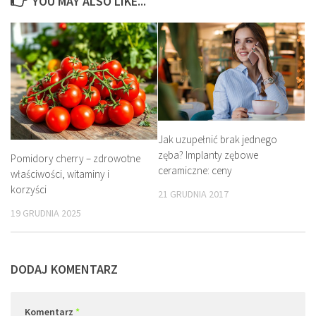
YOU MAY ALSO LIKE...
Jak uzupełnić brak jednego
zęba? Implanty zębowe
Pomidory cherry – zdrowotne
ceramiczne: ceny
właściwości, witaminy i
korzyści
21 GRUDNIA 2017
19 GRUDNIA 2025
DODAJ KOMENTARZ
Komentarz
*