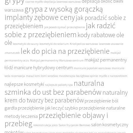
depilacja okolic bikini
czarne mydło
depilacja laserowa warszawa
grypa z wysoką gorączką
warszawa
implanty zębowe ceny
jak poradzić sobie z
jak radzić
przeziębieniem
jak powstrzymać przeziębienie
sobie z przeziębieniem
kody rabatowe ole
ole
kosmetyki do sauny
kosmetyki do solarium
Kriolipoliza warszawa
laserowe usuwanie
lek do picia na przeziębienie
zmarszczek
makijaż
makijaż permanentny
permanentny oczu
Makijaż permanentny Warszawa centrum
łódź
manicure hybrydowy centrum
manicure japoński warszawa
manicure
wola rezerwacja
masaż lomi lomi wrocław
mezoterapia bezigłowa opinie
mydło z nanosrebrem
naturalna
najlepsze kosmetyki
najlepsze pakiety spa
szminka do ust bez parabenów
naturalny
krem do twarzy bez parabenów
przeziębienie ból
gardła
przeziębienie jak leczyć szybko
przeziębienie naturalne
przeziębienie objawy i
metody leczenia
przebieg
salon kosmetyczny
rekonstrukcja joico
Salon fryzjerski Bemowo
mokotów
salon kosmetyczny warszawa mokotów
skuteczne leki na przeziębienie i grypę