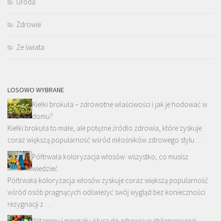
Uroda
Zdrowie
Ze świata
LOSOWO WYBRANE
Kiełki brokuła – zdrowotne właściwości i jak je hodować w
domu?
Kiełki brokuła to małe, ale potężne źródło zdrowia, które zyskuje
coraz większą popularność wśród miłośników zdrowego stylu …
Półtrwała koloryzacja włosów: wszystko, co musisz
wiedzieć
Półtrwała koloryzacja włosów zyskuje coraz większą popularność
wśród osób pragnących odświeżyć swój wygląd bez konieczności
rezygnacji z …
Witaminy i minerały: klucz do zdrowia w zbilansowanej