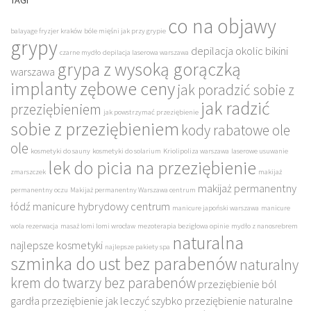
TAGI
co na objawy
balayage fryzjer kraków
bóle mięśni jak przy grypie
grypy
depilacja okolic bikini
czarne mydło
depilacja laserowa warszawa
grypa z wysoką gorączką
warszawa
implanty zębowe ceny
jak poradzić sobie z
jak radzić
przeziębieniem
jak powstrzymać przeziębienie
sobie z przeziębieniem
kody rabatowe ole
ole
kosmetyki do sauny
kosmetyki do solarium
Kriolipoliza warszawa
laserowe usuwanie
lek do picia na przeziębienie
zmarszczek
makijaż
makijaż permanentny
permanentny oczu
Makijaż permanentny Warszawa centrum
łódź
manicure hybrydowy centrum
manicure japoński warszawa
manicure
wola rezerwacja
masaż lomi lomi wrocław
mezoterapia bezigłowa opinie
mydło z nanosrebrem
naturalna
najlepsze kosmetyki
najlepsze pakiety spa
szminka do ust bez parabenów
naturalny
krem do twarzy bez parabenów
przeziębienie ból
gardła
przeziębienie jak leczyć szybko
przeziębienie naturalne