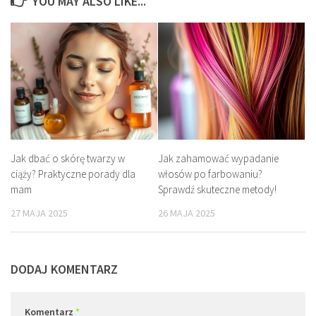
YOU MAY ALSO LIKE...
Jak dbać o skórę twarzy w
Jak zahamować wypadanie
ciąży? Praktyczne porady dla
włosów po farbowaniu?
mam
Sprawdź skuteczne metody!
27 MAJA 2025
26 MAJA 2025
DODAJ KOMENTARZ
Komentarz
*