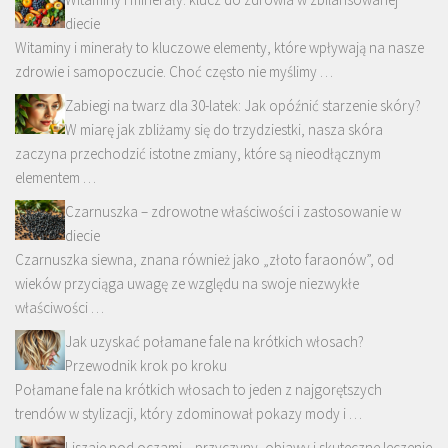
diecie
Witaminy i minerały to kluczowe elementy, które wpływają na nasze
zdrowie i samopoczucie. Choć często nie myślimy …
Zabiegi na twarz dla 30-latek: Jak opóźnić starzenie skóry?
W miarę jak zbliżamy się do trzydziestki, nasza skóra
zaczyna przechodzić istotne zmiany, które są nieodłącznym
elementem …
Czarnuszka – zdrowotne właściwości i zastosowanie w
diecie
Czarnuszka siewna, znana również jako „złoto faraonów”, od
wieków przyciąga uwagę ze względu na swoje niezwykłe
właściwości …
Jak uzyskać połamane fale na krótkich włosach?
Przewodnik krok po kroku
Połamane fale na krótkich włosach to jeden z najgorętszych
trendów w stylizacji, który zdominował pokazy mody i …
Liszaje pod oczami – przyczyny, objawy i skuteczne leczenie