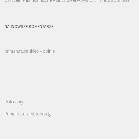
Uszczelnienia techniczne – klucz do efektywności i niezawodności
NAJNOWSZE KOMENTARZE
primanatura sklep – opinie
Polecamy:
Prima Natura Kołobrzeg