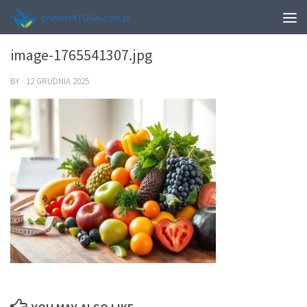
0
image-1765541307.jpg
BY
·
12 GRUDNIA 2025