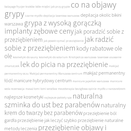
co na objawy
balayage fryzjer kraków
bóle mięśni jak przy grypie
grypy
depilacja okolic bikini
czarne mydło
depilacja laserowa warszawa
grypa z wysoką gorączką
warszawa
implanty zębowe ceny
jak poradzić sobie z
jak radzić
przeziębieniem
jak powstrzymać przeziębienie
sobie z przeziębieniem
kody rabatowe ole
ole
kosmetyki do sauny
kosmetyki do solarium
Kriolipoliza warszawa
laserowe usuwanie
lek do picia na przeziębienie
zmarszczek
makijaż
makijaż permanentny
permanentny oczu
Makijaż permanentny Warszawa centrum
łódź
manicure hybrydowy centrum
manicure japoński warszawa
manicure
wola rezerwacja
masaż lomi lomi wrocław
mezoterapia bezigłowa opinie
mydło z nanosrebrem
naturalna
najlepsze kosmetyki
najlepsze pakiety spa
szminka do ust bez parabenów
naturalny
krem do twarzy bez parabenów
przeziębienie ból
gardła
przeziębienie jak leczyć szybko
przeziębienie naturalne
przeziębienie objawy i
metody leczenia