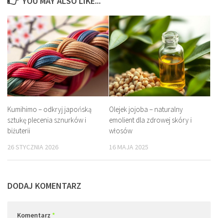
YOU MAY ALSO LIKE...
Kumihimo – odkryj japońską
Olejek jojoba – naturalny
sztukę plecenia sznurków i
emolient dla zdrowej skóry i
biżuterii
włosów
26 STYCZNIA 2026
16 MAJA 2025
DODAJ KOMENTARZ
Komentarz
*