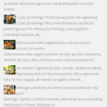
wyzwanie, które przyciąga coraz więcej entuzjastów na całym
świecie. …
Co jeść po treningu? Wartościowe posiłki dla regeneracji
Co jeść po treningu? Kluczowe informacje o posiłkach
potreningowych Po intensywnym treningu, nasz organizm
potrzebuje wsparcia, aby …
Zbilansowana dieta wegetariańska: zdrowe nawyki i
korzyści zdrowotne
Zbilansowana dieta wegetariańska to nie tylko sposób odżywiania,
ale także styl życia, który zdobywa coraz większą popularność …
Jak wspierać regenerację skóry: porady i skuteczne metody
Regeneracja skóry to kluczowy proces, który wpływa nie
tylko na nasz wygląd, ale również na ogólne zdrowie. …
Nadwaga u 8-latków: jak zmienić nawyki żywieniowe i styl
życia?
Nadwaga i otyłość u dzieci to zjawisko, które staje się coraz bardziej
niepokojące w Polsce, dotykając aż …