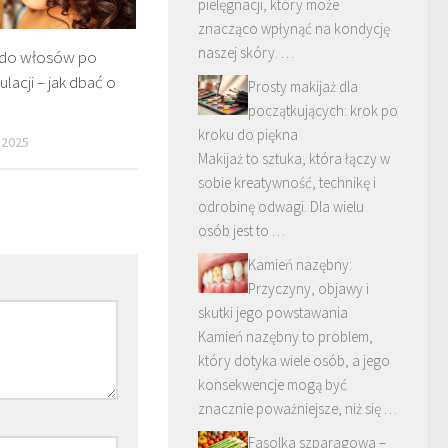
pielęgnacji, który może
znacząco wpłynąć na kondycję
naszej skóry. …
 do włosów po
ulacji – jak dbać o
Prosty makijaż dla
początkujących: krok po
kroku do piękna
 2025
Makijaż to sztuka, która łączy w
sobie kreatywność, technikę i
odrobinę odwagi. Dla wielu
osób jest to …
Kamień nazębny:
Przyczyny, objawy i
skutki jego powstawania
Kamień nazębny to problem,
który dotyka wiele osób, a jego
konsekwencje mogą być
znacznie poważniejsze, niż się …
Fasolka szparagowa –