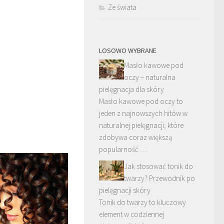
Ze świata
LOSOWO WYBRANE
Masło kawowe pod
oczy – naturalna
pielęgnacja dla skóry
Masło kawowe pod oczy to
jeden z najnowszych hitów w
naturalnej pielęgnacji, które
zdobywa coraz większą
popularność …
Jak stosować tonik do
twarzy? Przewodnik po
pielęgnacji skóry
Tonik do twarzy to kluczowy
element w codziennej