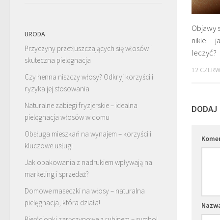
Objawy s
URODA
nikiel – 
Przyczyny przetłuszczających się włosów i
leczyć?
skuteczna pielęgnacja
12 CZERW
Czy henna niszczy włosy? Odkryj korzyści i
ryzyka jej stosowania
Naturalne zabiegi fryzjerskie – idealna
DODAJ
pielęgnacja włosów w domu
Obsługa mieszkań na wynajem – korzyści i
Kome
kluczowe usługi
Jak opakowania z nadrukiem wpływają na
marketing i sprzedaż?
Domowe maseczki na włosy – naturalna
pielęgnacja, która działa!
Nazw
Pierścionki zaręczynowe z rubinem – symbol