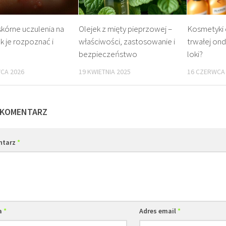
kórne uczulenia na
Olejek z mięty pieprzowej –
Kosmetyki
jak je rozpoznać i
właściwości, zastosowanie i
trwałej ond
bezpieczeństwo
loki?
CA 2026
19 KWIETNIA 2025
16 CZERWCA
 KOMENTARZ
ntarz
*
a
*
Adres email
*