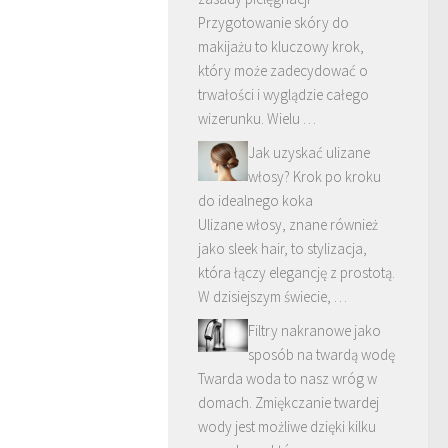
Przygotowanie skóry do
makijażu to kluczowy krok,
który może zadecydować o
trwałości i wyglądzie całego
wizerunku. Wielu …
Jak uzyskać ulizane
włosy? Krok po kroku
do idealnego koka
Ulizane włosy, znane również
jako sleek hair, to stylizacja,
która łączy elegancję z prostotą.
W dzisiejszym świecie, …
Filtry nakranowe jako
sposób na twardą wodę
Twarda woda to nasz wróg w
domach. Zmiękczanie twardej
wody jest możliwe dzięki kilku