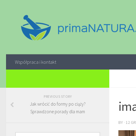
Współpraca i kontakt
PREVIOUS STORY
ima
Jak wrócić do formy po ciąży?
Sprawdzone porady dla mam
BY
·
12 GR