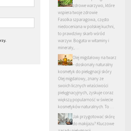
zdrowe warzywo, które
wspiera twoje zdrowie
Fasolka szparagowa, często
niedoceniana w polskiej kuchni,
to prawdziwy skarb wśród
rzy.
warzyw. Bogata w witaminy i
minerały, …
Olej migdałowy na twarz
– doskonały naturalny
kosmetyk do pielęgnacji skóry
Olej migdałowy, znany ze
swoich licznych właściwości
pielęgnacyjnych, zyskuje coraz
większą popularność w świecie
kosmetyków naturalnych. To …
Jak przygotować skórę
do makijażu? Kluczowe
zasady pielęgnacji