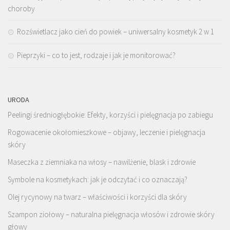
choroby
Rozświetlacz jako cień do powiek – uniwersalny kosmetyk 2 w 1
Pieprzyki – co to jest, rodzaje i jak je monitorować?
URODA
Peelingi średniogłębokie: Efekty, korzyści i pielęgnacja po zabiegu
Rogowacenie okołomieszkowe – objawy, leczenie i pielęgnacja
skóry
Maseczka z ziemniaka na włosy – nawilżenie, blask i zdrowie
Symbole na kosmetykach: jak je odczytać i co oznaczają?
Olej rycynowy na twarz – właściwości i korzyści dla skóry
Szampon ziołowy – naturalna pielęgnacja włosów i zdrowie skóry
głowy