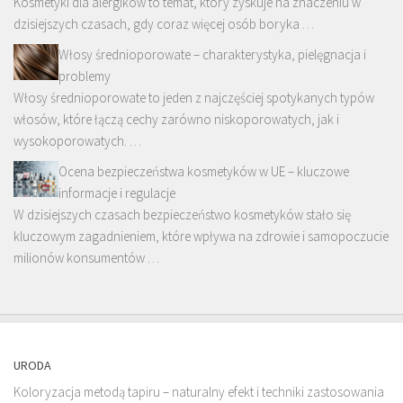
Kosmetyki dla alergików to temat, który zyskuje na znaczeniu w
dzisiejszych czasach, gdy coraz więcej osób boryka …
Włosy średnioporowate – charakterystyka, pielęgnacja i
problemy
Włosy średnioporowate to jeden z najczęściej spotykanych typów
włosów, które łączą cechy zarówno niskoporowatych, jak i
wysokoporowatych. …
Ocena bezpieczeństwa kosmetyków w UE – kluczowe
informacje i regulacje
W dzisiejszych czasach bezpieczeństwo kosmetyków stało się
kluczowym zagadnieniem, które wpływa na zdrowie i samopoczucie
milionów konsumentów …
URODA
Koloryzacja metodą tapiru – naturalny efekt i techniki zastosowania