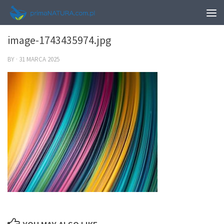
0
image-1743435974.jpg
BY
·
31 MARCA 2025