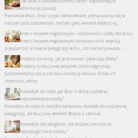
Jak dbać o zdrowie paznokci dłoni? Najważniejsze
informacje i porady
Paznokcie dłoni, choć często niedoceniane, pełnią ważną rolę w
naszym życiu codziennym, nie tylko jako element estetyczny, …
Krem z kwasem migdałowym – właściwości i zalety dla skóry
Krem z kwasem migdałowym zdobywa coraz większą
popularność w świecie pielęgnacji skóry, a to nie bez powodu. …
Proteiny na włosy: jak je stosować i jakie dają efekty?
Proteiny to kluczowe składniki, które odgrywają
fundamentalną rolę w zdrowiu i kondycji włosów. Dzięki ich
obecności, włosy …
Kosmetyki do ciała: jak dbać o skórę i wybierać
odpowiednie produkty?
Kosmetyki do ciała to nie tylko luksusowy dodatek do codziennej
pielęgnacji, ale kluczowy element dbania o zdrowie …
Kosmetyki dla alergików: Jak bezpiecznie wybrać
hipoalergiczne produkty?