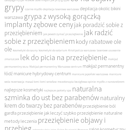
balayage fryzjer kraków
bóle mięśni jak przy grypie
grypy
depilacja okolic bikini
czarne mydło
depilacja laserowa warszawa
grypa z wysoką gorączką
warszawa
implanty zębowe ceny
jak poradzić sobie z
jak radzić
przeziębieniem
jak powstrzymać przeziębienie
sobie z przeziębieniem
kody rabatowe ole
ole
kosmetyki do sauny
kosmetyki do solarium
Kriolipoliza warszawa
laserowe usuwanie
lek do picia na przeziębienie
zmarszczek
makijaż
makijaż permanentny
permanentny oczu
Makijaż permanentny Warszawa centrum
łódź
manicure hybrydowy centrum
manicure japoński warszawa
manicure
wola rezerwacja
masaż lomi lomi wrocław
mezoterapia bezigłowa opinie
mydło z nanosrebrem
naturalna
najlepsze kosmetyki
najlepsze pakiety spa
szminka do ust bez parabenów
naturalny
krem do twarzy bez parabenów
przeziębienie ból
gardła
przeziębienie jak leczyć szybko
przeziębienie naturalne
przeziębienie objawy i
metody leczenia
przebieg
salon kosmetyczny
rekonstrukcja joico
Salon fryzjerski Bemowo