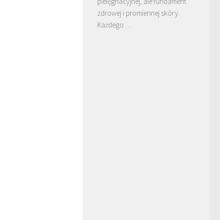
pielęgnacyjnej, ale fundament
zdrowej i promiennej skóry.
Każdego …