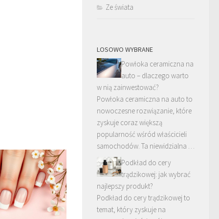
Ze świata
LOSOWO WYBRANE
Powłoka ceramiczna na
auto – dlaczego warto
w nią zainwestować?
Powłoka ceramiczna na auto to
nowoczesne rozwiązanie, które
zyskuje coraz większą
popularność wśród właścicieli
samochodów. Ta niewidzialna …
Podkład do cery
trądzikowej: jak wybrać
najlepszy produkt?
Podkład do cery trądzikowej to
temat, który zyskuje na