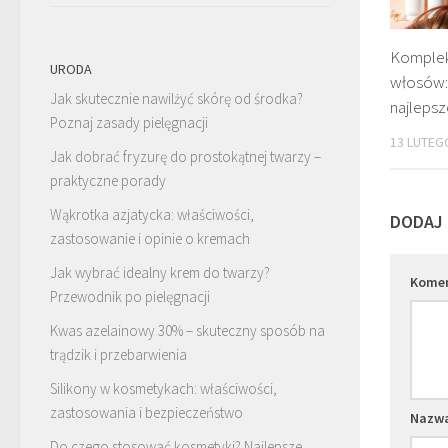
Komplek
URODA
włosów:
Jak skutecznie nawilżyć skórę od środka?
najlepsz
Poznaj zasady pielęgnacji
13 LUTEG
Jak dobrać fryzurę do prostokątnej twarzy –
praktyczne porady
Wąkrotka azjatycka: właściwości,
DODAJ
zastosowanie i opinie o kremach
Jak wybrać idealny krem do twarzy?
Kome
Przewodnik po pielęgnacji
Kwas azelainowy 30% – skuteczny sposób na
trądzik i przebarwienia
Silikony w kosmetykach: właściwości,
zastosowania i bezpieczeństwo
Nazw
Do czego stosować kosmetyki? Najlepsze