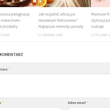
sowa pielęgnacja
Jak rozjaśnić włosy po
Manicure fr
 wskazówki i
nieudanym farbowaniu?
stylizacji pa
e produkty
Najlepsze metody i porady
rodzaje
O 2026
12 GRUDNIA 2025
2 STYCZNIA 
 KOMENTARZ
ntarz
*
a
*
Adres email
*