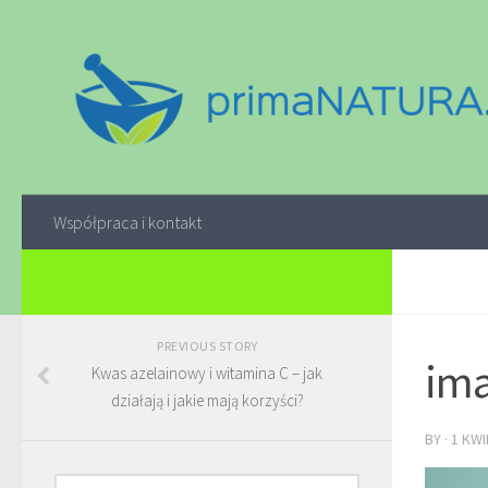
Współpraca i kontakt
PREVIOUS STORY
ima
Kwas azelainowy i witamina C – jak
działają i jakie mają korzyści?
BY
·
1 KWI