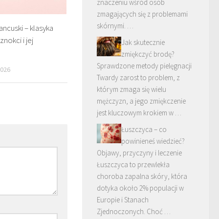
znaczeniu wśród osób
zmagających się z problemami
skórnymi. …
ancuski – klasyka
znokci i jej
Jak skutecznie
zmiękczyć brodę?
Sprawdzone metody pielęgnacji
2026
Twardy zarost to problem, z
którym zmaga się wielu
mężczyzn, a jego zmiękczenie
jest kluczowym krokiem w …
Łuszczyca – co
powinieneś wiedzieć?
Objawy, przyczyny i leczenie
Łuszczyca to przewlekła
choroba zapalna skóry, która
dotyka około 2% populacji w
Europie i Stanach
Zjednoczonych. Choć …