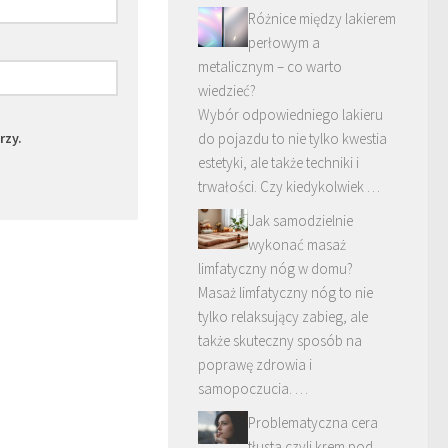
Różnice między lakierem
perłowym a
metalicznym – co warto
wiedzieć?
Wybór odpowiedniego lakieru
rzy.
do pojazdu to nie tylko kwestia
estetyki, ale także techniki i
trwałości. Czy kiedykolwiek …
Jak samodzielnie
wykonać masaż
limfatyczny nóg w domu?
Masaż limfatyczny nóg to nie
tylko relaksujący zabieg, ale
także skuteczny sposób na
poprawę zdrowia i
samopoczucia. …
Problematyczna cera
tłusta czyli krem pod