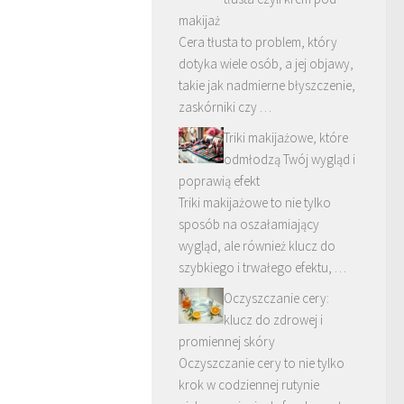
makijaż
Cera tłusta to problem, który
dotyka wiele osób, a jej objawy,
takie jak nadmierne błyszczenie,
zaskórniki czy …
Triki makijażowe, które
odmłodzą Twój wygląd i
poprawią efekt
Triki makijażowe to nie tylko
sposób na oszałamiający
wygląd, ale również klucz do
szybkiego i trwałego efektu, …
Oczyszczanie cery:
klucz do zdrowej i
promiennej skóry
Oczyszczanie cery to nie tylko
krok w codziennej rutynie