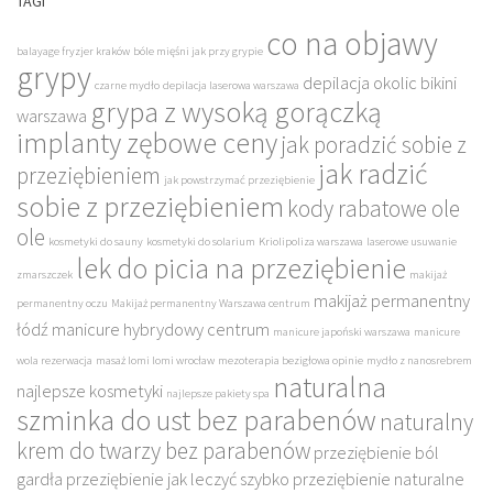
TAGI
co na objawy
balayage fryzjer kraków
bóle mięśni jak przy grypie
grypy
depilacja okolic bikini
czarne mydło
depilacja laserowa warszawa
grypa z wysoką gorączką
warszawa
implanty zębowe ceny
jak poradzić sobie z
jak radzić
przeziębieniem
jak powstrzymać przeziębienie
sobie z przeziębieniem
kody rabatowe ole
ole
kosmetyki do sauny
kosmetyki do solarium
Kriolipoliza warszawa
laserowe usuwanie
lek do picia na przeziębienie
zmarszczek
makijaż
makijaż permanentny
permanentny oczu
Makijaż permanentny Warszawa centrum
łódź
manicure hybrydowy centrum
manicure japoński warszawa
manicure
wola rezerwacja
masaż lomi lomi wrocław
mezoterapia bezigłowa opinie
mydło z nanosrebrem
naturalna
najlepsze kosmetyki
najlepsze pakiety spa
szminka do ust bez parabenów
naturalny
krem do twarzy bez parabenów
przeziębienie ból
gardła
przeziębienie jak leczyć szybko
przeziębienie naturalne