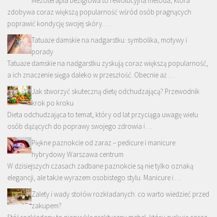
Mezoterapia bezigłowa to rewolucyjna metoda, która
zdobywa coraz większą popularność wśród osób pragnących
poprawić kondycję swojej skóry. …
Tatuaże damskie na nadgarstku: symbolika, motywy i
porady
Tatuaże damskie na nadgarstku zyskują coraz większą popularność,
a ich znaczenie sięga daleko w przeszłość. Obecnie aż …
Jak stworzyć skuteczną dietę odchudzającą? Przewodnik
krok po kroku
Dieta odchudzająca to temat, który od lat przyciąga uwagę wielu
osób dążących do poprawy swojego zdrowia i …
Piękne paznokcie od zaraz – pedicure i manicure
hybrydowy Warszawa centrum
W dzisiejszych czasach zadbane paznokcie są nie tylko oznaką
elegancji, ale także wyrazem osobistego stylu. Manicure i …
Zalety i wady stołów rozkładanych: co warto wiedzieć przed
zakupem?