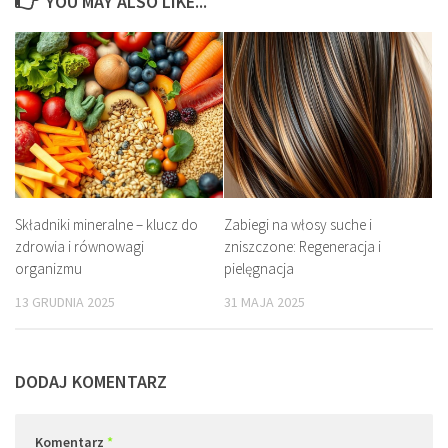
YOU MAY ALSO LIKE...
Składniki mineralne – klucz do
Zabiegi na włosy suche i
zdrowia i równowagi
zniszczone: Regeneracja i
organizmu
pielęgnacja
13 GRUDNIA 2025
31 MAJA 2025
DODAJ KOMENTARZ
Komentarz
*