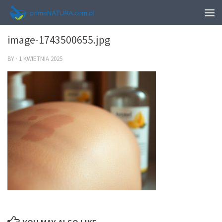
0
image-1743500655.jpg
BY
·
1 KWIETNIA 2025