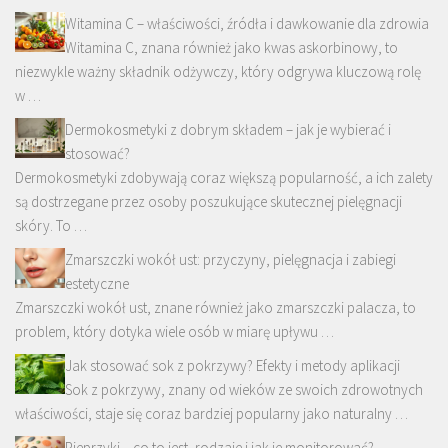
Witamina C – właściwości, źródła i dawkowanie dla zdrowia
Witamina C, znana również jako kwas askorbinowy, to
niezwykle ważny składnik odżywczy, który odgrywa kluczową rolę
w …
Dermokosmetyki z dobrym składem – jak je wybierać i
stosować?
Dermokosmetyki zdobywają coraz większą popularność, a ich zalety
są dostrzegane przez osoby poszukujące skutecznej pielęgnacji
skóry. To …
Zmarszczki wokół ust: przyczyny, pielęgnacja i zabiegi
estetyczne
Zmarszczki wokół ust, znane również jako zmarszczki palacza, to
problem, który dotyka wiele osób w miarę upływu …
Jak stosować sok z pokrzywy? Efekty i metody aplikacji
Sok z pokrzywy, znany od wieków ze swoich zdrowotnych
właściwości, staje się coraz bardziej popularny jako naturalny …
Pieprzyki – co to jest, rodzaje i jak je monitorować?