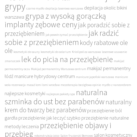
grypy
depilacja okolic bikini
czarne mydło
depilacja laserowa warszawa
grypa z wysoką gorączką
warszawa
implanty zębowe ceny
jak poradzić sobie z
jak radzić
przeziębieniem
jak powstrzymać przeziębienie
sobie z przeziębieniem
kody rabatowe ole
ole
kosmetyki do sauny
kosmetyki do solarium
Kriolipoliza warszawa
laserowe usuwanie
lek do picia na przeziębienie
zmarszczek
makijaż
makijaż permanentny
permanentny oczu
Makijaż permanentny Warszawa centrum
łódź
manicure hybrydowy centrum
manicure japoński warszawa
manicure
wola rezerwacja
masaż lomi lomi wrocław
mezoterapia bezigłowa opinie
mydło z nanosrebrem
naturalna
najlepsze kosmetyki
najlepsze pakiety spa
szminka do ust bez parabenów
naturalny
krem do twarzy bez parabenów
przeziębienie ból
gardła
przeziębienie jak leczyć szybko
przeziębienie naturalne
przeziębienie objawy i
metody leczenia
przebieg
salon kosmetyczny
rekonstrukcja joico
Salon fryzjerski Bemowo