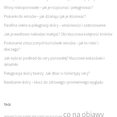
Włosy niskoporowate – jak je rozpoznać i pielęgnować?
Płukanki do włosów – jak działają i jak je stosować?
Parafina ciekła w pielęgnacji skóry – właściwości i zastosowanie
Jak prawidłowo nakładać makijaż? Oto kluczowa kolejność kroków
Podcinanie zniszczonych końcówek włosów – jak to robić i
dlaczego?
Jak wybrać podkład do cery porowatej? Kluczowe wskazówki i
składniki
Pielęgnacja skóry twarzy: Jak dbać o różne typy cery?
Nawilżanie skóry – klucz do zdrowego i promiennego wyglądu
TAGI
co na objawy
balayage fryzjer kraków
bóle mięśni jak przy grypie