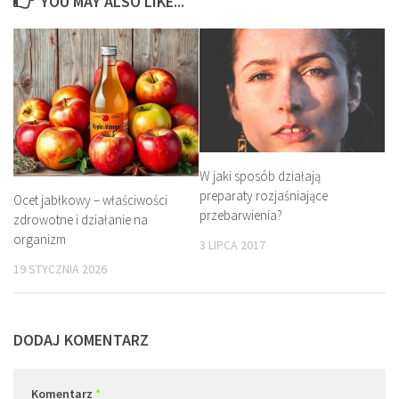
YOU MAY ALSO LIKE...
W jaki sposób działają
preparaty rozjaśniające
Ocet jabłkowy – właściwości
przebarwienia?
zdrowotne i działanie na
organizm
3 LIPCA 2017
19 STYCZNIA 2026
DODAJ KOMENTARZ
Komentarz
*