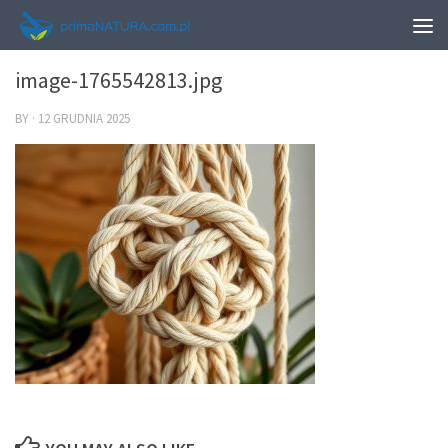
0
image-1765542813.jpg
BY
·
12 GRUDNIA 2025