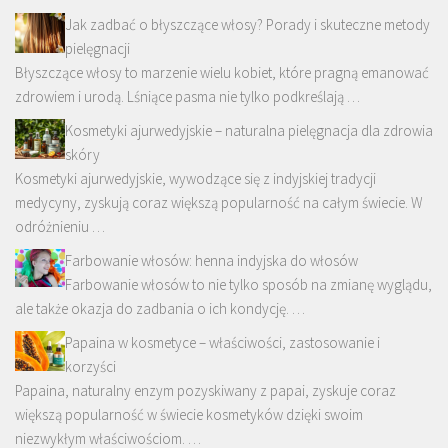
Jak zadbać o błyszczące włosy? Porady i skuteczne metody
pielęgnacji
Błyszczące włosy to marzenie wielu kobiet, które pragną emanować
zdrowiem i urodą. Lśniące pasma nie tylko podkreślają …
Kosmetyki ajurwedyjskie – naturalna pielęgnacja dla zdrowia
skóry
Kosmetyki ajurwedyjskie, wywodzące się z indyjskiej tradycji
medycyny, zyskują coraz większą popularność na całym świecie. W
odróżnieniu …
Farbowanie włosów: henna indyjska do włosów
Farbowanie włosów to nie tylko sposób na zmianę wyglądu,
ale także okazja do zadbania o ich kondycję. …
Papaina w kosmetyce – właściwości, zastosowanie i
korzyści
Papaina, naturalny enzym pozyskiwany z papai, zyskuje coraz
większą popularność w świecie kosmetyków dzięki swoim
niezwykłym właściwościom. …