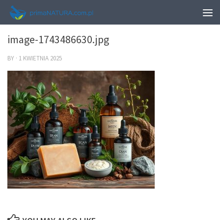
0
image-1743486630.jpg
BY
·
1 KWIETNIA 2025