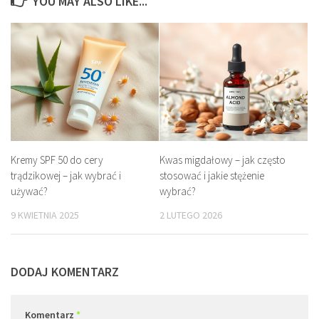
YOU MAY ALSO LIKE...
Kremy SPF 50 do cery
Kwas migdałowy – jak często
trądzikowej – jak wybrać i
stosować i jakie stężenie
używać?
wybrać?
9 KWIETNIA 2025
2 LUTEGO 2026
DODAJ KOMENTARZ
Komentarz
*