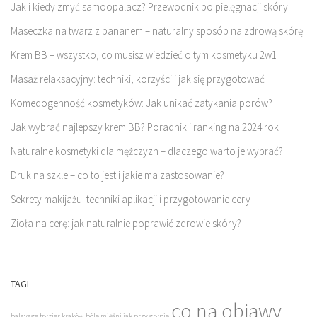
Jak i kiedy zmyć samoopalacz? Przewodnik po pielęgnacji skóry
Maseczka na twarz z bananem – naturalny sposób na zdrową skórę
Krem BB – wszystko, co musisz wiedzieć o tym kosmetyku 2w1
Masaż relaksacyjny: techniki, korzyści i jak się przygotować
Komedogenność kosmetyków: Jak unikać zatykania porów?
Jak wybrać najlepszy krem BB? Poradnik i ranking na 2024 rok
Naturalne kosmetyki dla mężczyzn – dlaczego warto je wybrać?
Druk na szkle – co to jest i jakie ma zastosowanie?
Sekrety makijażu: techniki aplikacji i przygotowanie cery
Zioła na cerę: jak naturalnie poprawić zdrowie skóry?
TAGI
co na objawy
balayage fryzjer kraków
bóle mięśni jak przy grypie