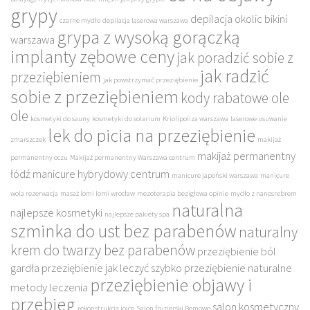
grypy
depilacja okolic bikini
czarne mydło
depilacja laserowa warszawa
grypa z wysoką gorączką
warszawa
implanty zębowe ceny
jak poradzić sobie z
jak radzić
przeziębieniem
jak powstrzymać przeziębienie
sobie z przeziębieniem
kody rabatowe ole
ole
kosmetyki do sauny
kosmetyki do solarium
Kriolipoliza warszawa
laserowe usuwanie
lek do picia na przeziębienie
zmarszczek
makijaż
makijaż permanentny
permanentny oczu
Makijaż permanentny Warszawa centrum
łódź
manicure hybrydowy centrum
manicure japoński warszawa
manicure
wola rezerwacja
masaż lomi lomi wrocław
mezoterapia bezigłowa opinie
mydło z nanosrebrem
naturalna
najlepsze kosmetyki
najlepsze pakiety spa
szminka do ust bez parabenów
naturalny
krem do twarzy bez parabenów
przeziębienie ból
gardła
przeziębienie jak leczyć szybko
przeziębienie naturalne
przeziębienie objawy i
metody leczenia
przebieg
salon kosmetyczny
rekonstrukcja joico
Salon fryzjerski Bemowo