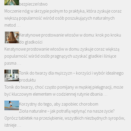
bezpieczeństwo
Moczenie nóg w skrzypie polnym to praktyka, która zyskuje coraz
większą popularność wśród osób poszukujących naturalnych
metod …
Keratynowe prostowanie włosów w domu: krok po kroku
do gładkości
Keratynowe prostowanie włosów w domu zyskuje coraz większą
popularność wśród osób pragnących uzyskać gładkie i lśniące
pasma …
Tonik do twarzy dla mężczyzn – korzyści i wybór idealnego
produktu
Tonik do twarzy, choć często pomijany w męskiej pielęgnacji, może
być kluczowym elementem w codziennej rutynie dbania …
Korzystny do tego, aby zapobiec chorobom
Zioła naturalne – jak potrafią wpłynąć na nasze życie?
Oprócz tabletek na przeziębienie, wszystkich niezbędnych syropów,
istnieje …