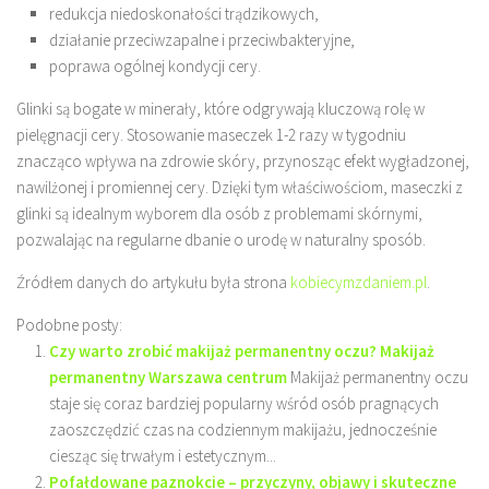
redukcja niedoskonałości trądzikowych,
działanie przeciwzapalne i przeciwbakteryjne,
poprawa ogólnej kondycji cery.
Glinki są bogate w minerały, które odgrywają kluczową rolę w
pielęgnacji cery. Stosowanie maseczek 1-2 razy w tygodniu
znacząco wpływa na zdrowie skóry, przynosząc efekt wygładzonej,
nawilżonej i promiennej cery. Dzięki tym właściwościom, maseczki z
glinki są idealnym wyborem dla osób z problemami skórnymi,
pozwalając na regularne dbanie o urodę w naturalny sposób.
Źródłem danych do artykułu była strona
kobiecymzdaniem.pl
.
Podobne posty:
Czy warto zrobić makijaż permanentny oczu? Makijaż
permanentny Warszawa centrum
Makijaż permanentny oczu
staje się coraz bardziej popularny wśród osób pragnących
zaoszczędzić czas na codziennym makijażu, jednocześnie
ciesząc się trwałym i estetycznym...
Pofałdowane paznokcie – przyczyny, objawy i skuteczne