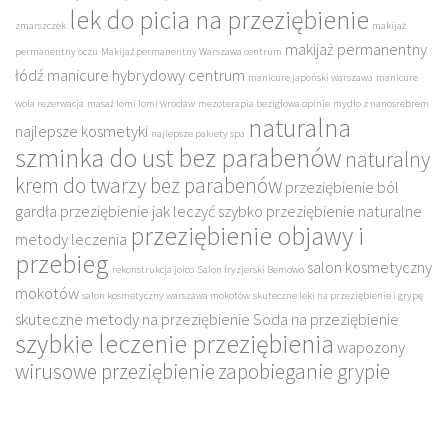
lek do picia na przeziębienie
zmarszczek
makijaż
makijaż permanentny
permanentny oczu
Makijaż permanentny Warszawa centrum
łódź
manicure hybrydowy centrum
manicure japoński warszawa
manicure
wola rezerwacja
masaż lomi lomi wrocław
mezoterapia bezigłowa opinie
mydło z nanosrebrem
naturalna
najlepsze kosmetyki
najlepsze pakiety spa
szminka do ust bez parabenów
naturalny
krem do twarzy bez parabenów
przeziębienie ból
gardła
przeziębienie jak leczyć szybko
przeziębienie naturalne
przeziębienie objawy i
metody leczenia
przebieg
salon kosmetyczny
rekonstrukcja joico
Salon fryzjerski Bemowo
mokotów
salon kosmetyczny warszawa mokotów
skuteczne leki na przeziębienie i grypę
skuteczne metody na przeziębienie
Soda na przeziębienie
szybkie leczenie przeziębienia
wapozony
wirusowe przeziębienie
zapobieganie grypie