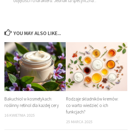
objętości i charakteru. Jednak ta specyficzna...
YOU MAY ALSO LIKE...
Bakuchiol w kosmetykach:
Rodzaje składników kremów:
roślinny retinol dla każdej cery
co warto wiedzieć o ich
funkcjach?
16 KWIETNIA 2025
25 MARCA 2025