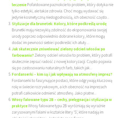
leczenie
Pofałdowane paznokcie to problem, który dotyka nie
tylko estetyki, ale także zdrowia. Choć mogą wydawać się
jedynie kosmetyczną niedogodnością, ich obecność często...
Stylizacje dla brunetek: Kolory, które podkreślą urodę
Brunetki mają niezwykłą zdolność do eksponowania swojej
urody poprzez odpowiednio dobrane kolory, które mogą
dodać im pewności siebie i podkreślić ich atuty....
Jak skutecznie zniwelować zielony odcień włosów po
farbowaniu?
Zielony odcień włosów to problem, który potrafi
skutecznie zepsuć radość z nowej koloryzacji. Często pojawia
się po zastosowaniu naturalnych farb, takich jak...
Fordanserki – kim są i jak wpływają na atmosferę imprez?
Fordanserki to fascynujące postaci, które odgrywają kluczową
rolę w świecie rozrywkowym, a ich obecność na imprezach
potrafi całkowicie odmienić atmosferę. Jako płatne...
Włosy falowane typu 2B – cechy, pielęgnacja i stylizacja w
praktyce
Włosy falowane typu 2B wyróżniają się wyraźnie
zarysowanymi falami w kształcie litery 'S’, które nadają im