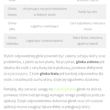
biała
wrażliwa i sucha
Glinka
Utrzymująca naczynia krwionośne
Każdy typ cery
różowa
w dobrym stanie
Glinka
Cera trądzikowa, mieszana
Łagodna, nawilżająca
żółta
i tłusta
Glinka
Skóra tłusta, mieszana,
Łagodząca i przeciwzapalna
niebieska
egzema, trądzik
Wybór odpowiedniej glinki powinien być zależny od typu skóry oraz
problemów, z jakimi się borykamy. Na przykład,
glinka zielona
jest
idealna dla osób z cerą tłustą lub trądzikową, ponieważ efektywnie
oczyszcza pory. Z kolei
glinka biała
jest bardziej odpowiednia dla
osób z wrażliwą lub suchą skórą, dzięki jej łagodnemu działaniu.
Pamiętaj, aby zwracać uwagę na
czas trzymania
glinek na skórze,
ponieważ różne rodzaje mogą wymagać innego podejścia podczas
aplikacji. Dzięki odpowiedniemu doborowi glinek oraz ich czasowi
aplikacji można osiągnąć lepsze efekty w pielęgnacji skóry.