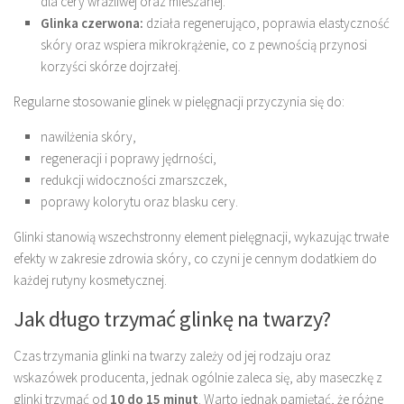
dla cery wrażliwej oraz mieszanej.
Glinka czerwona:
działa regenerująco, poprawia elastyczność
skóry oraz wspiera mikrokrążenie, co z pewnością przynosi
korzyści skórze dojrzałej.
Regularne stosowanie glinek w pielęgnacji przyczynia się do:
nawilżenia skóry,
regeneracji i poprawy jędrności,
redukcji widoczności zmarszczek,
poprawy kolorytu oraz blasku cery.
Glinki stanowią wszechstronny element pielęgnacji, wykazując trwałe
efekty w zakresie zdrowia skóry, co czyni je cennym dodatkiem do
każdej rutyny kosmetycznej.
Jak długo trzymać glinkę na twarzy?
Czas trzymania glinki na twarzy zależy od jej rodzaju oraz
wskazówek producenta, jednak ogólnie zaleca się, aby maseczkę z
glinki trzymać od
10 do 15 minut
. Warto jednak pamiętać, że różne