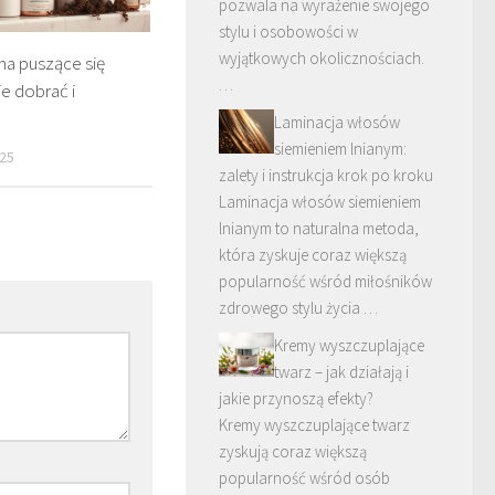
pozwala na wyrażenie swojego
stylu i osobowości w
wyjątkowych okolicznościach.
na puszące się
…
je dobrać i
Laminacja włosów
siemieniem lnianym:
25
zalety i instrukcja krok po kroku
Laminacja włosów siemieniem
lnianym to naturalna metoda,
która zyskuje coraz większą
popularność wśród miłośników
zdrowego stylu życia …
Kremy wyszczuplające
twarz – jak działają i
jakie przynoszą efekty?
Kremy wyszczuplające twarz
zyskują coraz większą
popularność wśród osób