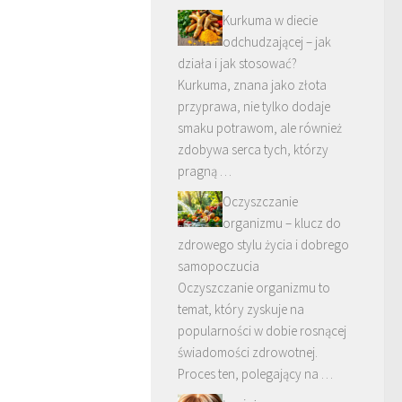
Kurkuma w diecie
odchudzającej – jak
działa i jak stosować?
Kurkuma, znana jako złota
przyprawa, nie tylko dodaje
smaku potrawom, ale również
zdobywa serca tych, którzy
pragną …
Oczyszczanie
organizmu – klucz do
zdrowego stylu życia i dobrego
samopoczucia
Oczyszczanie organizmu to
temat, który zyskuje na
popularności w dobie rosnącej
świadomości zdrowotnej.
Proces ten, polegający na …