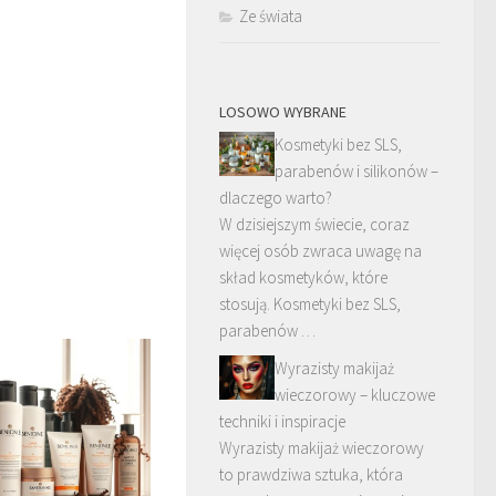
Ze świata
LOSOWO WYBRANE
Kosmetyki bez SLS,
parabenów i silikonów –
dlaczego warto?
W dzisiejszym świecie, coraz
więcej osób zwraca uwagę na
skład kosmetyków, które
stosują. Kosmetyki bez SLS,
parabenów …
Wyrazisty makijaż
wieczorowy – kluczowe
techniki i inspiracje
Wyrazisty makijaż wieczorowy
to prawdziwa sztuka, która