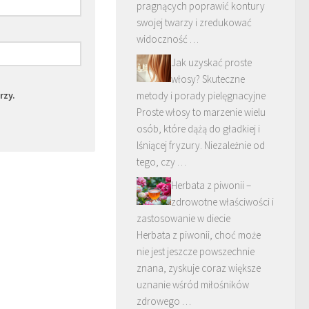
pragnących poprawić kontury
swojej twarzy i zredukować
widoczność …
Jak uzyskać proste
włosy? Skuteczne
rzy.
metody i porady pielęgnacyjne
Proste włosy to marzenie wielu
osób, które dążą do gładkiej i
lśniącej fryzury. Niezależnie od
tego, czy …
Herbata z piwonii –
zdrowotne właściwości i
zastosowanie w diecie
Herbata z piwonii, choć może
nie jest jeszcze powszechnie
znana, zyskuje coraz większe
uznanie wśród miłośników
zdrowego …