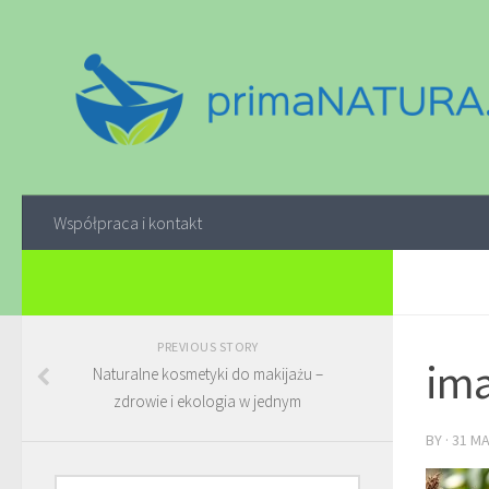
Współpraca i kontakt
PREVIOUS STORY
ima
Naturalne kosmetyki do makijażu –
zdrowie i ekologia w jednym
BY
·
31 M