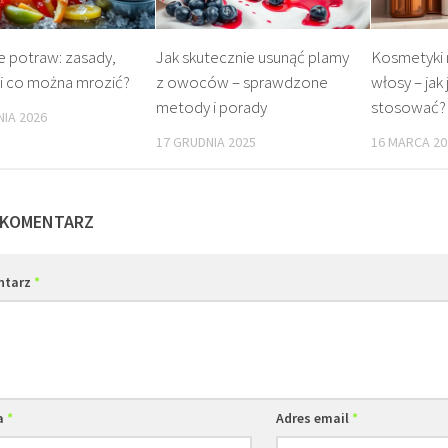
 potraw: zasady,
Jak skutecznie usunąć plamy
Kosmetyki 
 i co można mrozić?
z owoców – sprawdzone
włosy – jak 
metody i porady
stosować?
NIA 2026
17 GRUDNIA 2025
16 MARCA 20
 KOMENTARZ
ntarz
*
a
*
Adres email
*