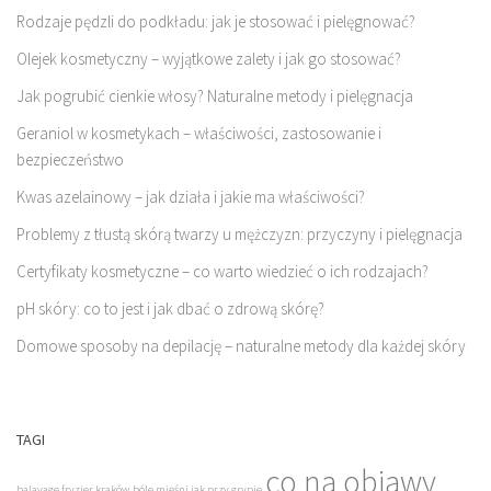
Rodzaje pędzli do podkładu: jak je stosować i pielęgnować?
Olejek kosmetyczny – wyjątkowe zalety i jak go stosować?
Jak pogrubić cienkie włosy? Naturalne metody i pielęgnacja
Geraniol w kosmetykach – właściwości, zastosowanie i
bezpieczeństwo
Kwas azelainowy – jak działa i jakie ma właściwości?
Problemy z tłustą skórą twarzy u mężczyzn: przyczyny i pielęgnacja
Certyfikaty kosmetyczne – co warto wiedzieć o ich rodzajach?
pH skóry: co to jest i jak dbać o zdrową skórę?
Domowe sposoby na depilację – naturalne metody dla każdej skóry
TAGI
co na objawy
balayage fryzjer kraków
bóle mięśni jak przy grypie