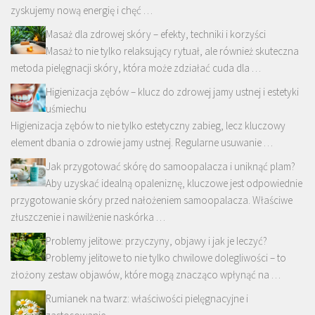
zyskujemy nową energię i chęć …
Masaż dla zdrowej skóry – efekty, techniki i korzyści
Masaż to nie tylko relaksujący rytuał, ale również skuteczna
metoda pielęgnacji skóry, która może zdziałać cuda dla …
Higienizacja zębów – klucz do zdrowej jamy ustnej i estetyki
uśmiechu
Higienizacja zębów to nie tylko estetyczny zabieg, lecz kluczowy
element dbania o zdrowie jamy ustnej. Regularne usuwanie …
Jak przygotować skórę do samoopalacza i uniknąć plam?
Aby uzyskać idealną opaleniznę, kluczowe jest odpowiednie
przygotowanie skóry przed nałożeniem samoopalacza. Właściwe
złuszczenie i nawilżenie naskórka …
Problemy jelitowe: przyczyny, objawy i jak je leczyć?
Problemy jelitowe to nie tylko chwilowe dolegliwości – to
złożony zestaw objawów, które mogą znacząco wpłynąć na …
Rumianek na twarz: właściwości pielęgnacyjne i