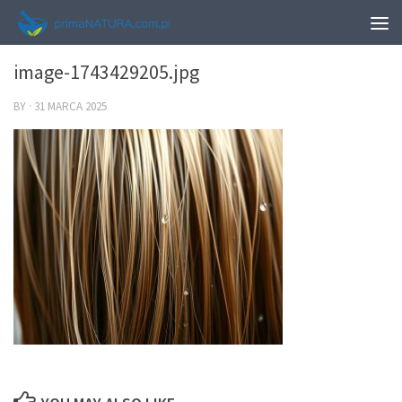
0
image-1743429205.jpg
BY
·
31 MARCA 2025