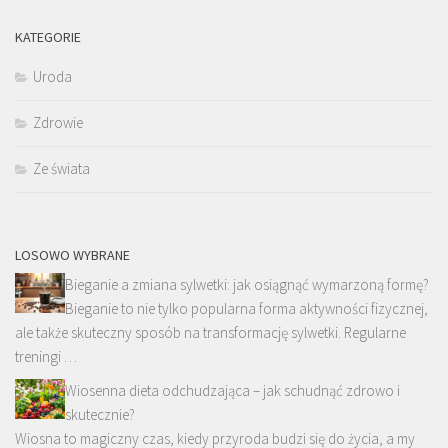
KATEGORIE
Uroda
Zdrowie
Ze świata
LOSOWO WYBRANE
Bieganie a zmiana sylwetki: jak osiągnąć wymarzoną formę?
Bieganie to nie tylko popularna forma aktywności fizycznej,
ale także skuteczny sposób na transformację sylwetki. Regularne
treningi …
Wiosenna dieta odchudzająca – jak schudnąć zdrowo i
skutecznie?
Wiosna to magiczny czas, kiedy przyroda budzi się do życia, a my