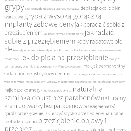
grypy
depilacja okolic bikini
czarne mydło
depilacja laserowa warszawa
grypa z wysoką gorączką
warszawa
implanty zębowe ceny
jak poradzić sobie z
jak radzić
przeziębieniem
jak powstrzymać przeziębienie
sobie z przeziębieniem
kody rabatowe ole
ole
kosmetyki do sauny
kosmetyki do solarium
Kriolipoliza warszawa
laserowe usuwanie
lek do picia na przeziębienie
zmarszczek
makijaż
makijaż permanentny
permanentny oczu
Makijaż permanentny Warszawa centrum
łódź
manicure hybrydowy centrum
manicure japoński warszawa
manicure
wola rezerwacja
masaż lomi lomi wrocław
mezoterapia bezigłowa opinie
mydło z nanosrebrem
naturalna
najlepsze kosmetyki
najlepsze pakiety spa
szminka do ust bez parabenów
naturalny
krem do twarzy bez parabenów
przeziębienie ból
gardła
przeziębienie jak leczyć szybko
przeziębienie naturalne
przeziębienie objawy i
metody leczenia
przebieg
salon kosmetyczny
rekonstrukcja joico
Salon fryzjerski Bemowo