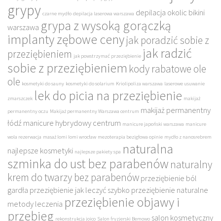
grypy
depilacja okolic bikini
czarne mydło
depilacja laserowa warszawa
grypa z wysoką gorączką
warszawa
implanty zębowe ceny
jak poradzić sobie z
jak radzić
przeziębieniem
jak powstrzymać przeziębienie
sobie z przeziębieniem
kody rabatowe ole
ole
kosmetyki do sauny
kosmetyki do solarium
Kriolipoliza warszawa
laserowe usuwanie
lek do picia na przeziębienie
zmarszczek
makijaż
makijaż permanentny
permanentny oczu
Makijaż permanentny Warszawa centrum
łódź
manicure hybrydowy centrum
manicure japoński warszawa
manicure
wola rezerwacja
masaż lomi lomi wrocław
mezoterapia bezigłowa opinie
mydło z nanosrebrem
naturalna
najlepsze kosmetyki
najlepsze pakiety spa
szminka do ust bez parabenów
naturalny
krem do twarzy bez parabenów
przeziębienie ból
gardła
przeziębienie jak leczyć szybko
przeziębienie naturalne
przeziębienie objawy i
metody leczenia
przebieg
salon kosmetyczny
rekonstrukcja joico
Salon fryzjerski Bemowo