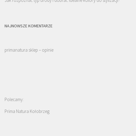
Jak rozpoznać typ urody i dobrać idealne kolory do stylizacji?
NAJNOWSZE KOMENTARZE
primanatura sklep – opinie
Polecamy:
Prima Natura Kołobrzeg