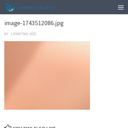
0
image-1743512086.jpg
BY
·
1 KWIETNIA 2025