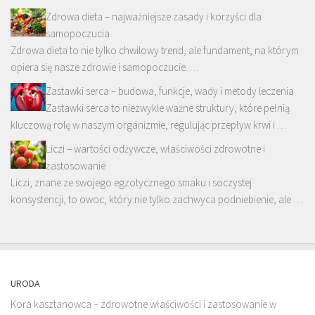
Zdrowa dieta – najważniejsze zasady i korzyści dla
samopoczucia
Zdrowa dieta to nie tylko chwilowy trend, ale fundament, na którym
opiera się nasze zdrowie i samopoczucie. …
Zastawki serca – budowa, funkcje, wady i metody leczenia
Zastawki serca to niezwykle ważne struktury, które pełnią
kluczową rolę w naszym organizmie, regulując przepływ krwi i …
Liczi – wartości odżywcze, właściwości zdrowotne i
zastosowanie
Liczi, znane ze swojego egzotycznego smaku i soczystej
konsystencji, to owoc, który nie tylko zachwyca podniebienie, ale …
URODA
Kora kasztanowca – zdrowotne właściwości i zastosowanie w