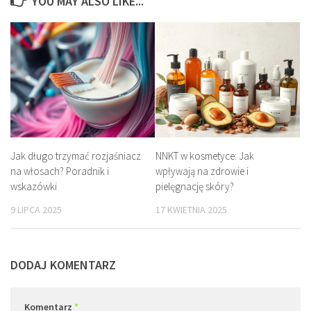
YOU MAY ALSO LIKE...
Jak długo trzymać rozjaśniacz
NNKT w kosmetyce: Jak
na włosach? Poradnik i
wpływają na zdrowie i
wskazówki
pielęgnację skóry?
9 LIPCA 2025
17 KWIETNIA 2025
DODAJ KOMENTARZ
Komentarz
*