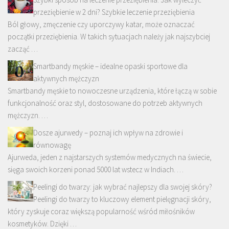
przeziębienie w 2 dni? Szybkie leczenie przeziębienia
Ból głowy, zmęczenie czy uporczywy katar, może oznaczać
początki przeziębienia. W takich sytuacjach należy jak najszybciej
zacząć …
Smartbandy męskie – idealne opaski sportowe dla
aktywnych mężczyzn
Smartbandy męskie to nowoczesne urządzenia, które łączą w sobie
funkcjonalność oraz styl, dostosowane do potrzeb aktywnych
mężczyzn. …
Dosze ajurwedy – poznaj ich wpływ na zdrowie i
równowagę
Ajurweda, jeden z najstarszych systemów medycznych na świecie,
sięga swoich korzeni ponad 5000 lat wstecz w Indiach. …
Peelingi do twarzy: jak wybrać najlepszy dla swojej skóry?
Peelingi do twarzy to kluczowy element pielęgnacji skóry,
który zyskuje coraz większą popularność wśród miłośników
kosmetyków. Dzięki …