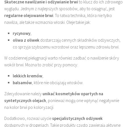
Skuteczne nawilżanie i odżywianie brwi
to klucz do ich zdrowego
wyglądu. Jednym z najlepszych sposobów, aby to osiągnąć, jest
regularne olejowanie brwi
. To łatwa technika, która nie tylko
nawilża, ale także wzmacnia włoski. Oleje takie jak:
rycynowy
,
oliwa z oliwek
dostarczają cennych składników odżywczych,
co sprzyja szybszemu wzrostowi oraz lepszemu zdrowiu brwi.
W codziennej pielęgnacji warto również zadbać o nawilżenie skóry
wokół brwi. Można to zrobić przy pomocy:
lekkich kremów
,
balsamów
, które nie obciążają włosków.
Zdecydowanie należy
unikać kosmetyków opartych na
syntetycznych olejach
, ponieważ mogą one wpłynąć negatywnie
na kolor brwi po koloryzacji.
Dodatkowo, rozważ użycie
specjalistycznych odżywek
dostępnych w drogeriach. Takie produkty często zawierają aktywne