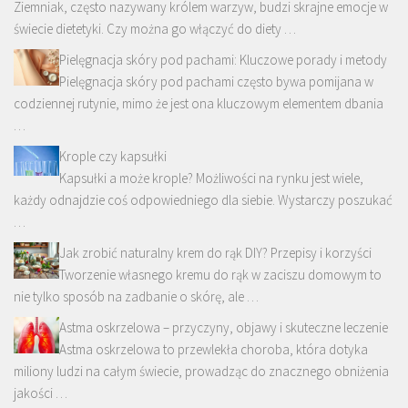
Ziemniak, często nazywany królem warzyw, budzi skrajne emocje w
świecie dietetyki. Czy można go włączyć do diety …
Pielęgnacja skóry pod pachami: Kluczowe porady i metody
Pielęgnacja skóry pod pachami często bywa pomijana w
codziennej rutynie, mimo że jest ona kluczowym elementem dbania
…
Krople czy kapsułki
Kapsułki a może krople? Możliwości na rynku jest wiele,
każdy odnajdzie coś odpowiedniego dla siebie. Wystarczy poszukać
…
Jak zrobić naturalny krem do rąk DIY? Przepisy i korzyści
Tworzenie własnego kremu do rąk w zaciszu domowym to
nie tylko sposób na zadbanie o skórę, ale …
Astma oskrzelowa – przyczyny, objawy i skuteczne leczenie
Astma oskrzelowa to przewlekła choroba, która dotyka
miliony ludzi na całym świecie, prowadząc do znacznego obniżenia
jakości …