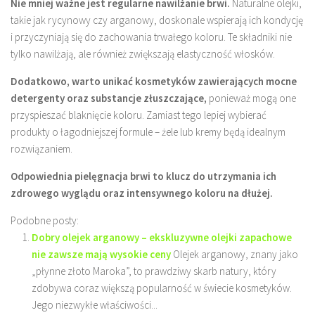
Nie mniej ważne jest regularne nawilżanie brwi.
Naturalne olejki,
takie jak rycynowy czy arganowy, doskonale wspierają ich kondycję
i przyczyniają się do zachowania trwałego koloru. Te składniki nie
tylko nawilżają, ale również zwiększają elastyczność włosków.
Dodatkowo, warto unikać kosmetyków zawierających mocne
detergenty oraz substancje złuszczające,
ponieważ mogą one
przyspieszać blaknięcie koloru. Zamiast tego lepiej wybierać
produkty o łagodniejszej formule – żele lub kremy będą idealnym
rozwiązaniem.
Odpowiednia pielęgnacja brwi to klucz do utrzymania ich
zdrowego wyglądu oraz intensywnego koloru na dłużej.
Podobne posty:
Dobry olejek arganowy – ekskluzywne olejki zapachowe
nie zawsze mają wysokie ceny
Olejek arganowy, znany jako
„płynne złoto Maroka”, to prawdziwy skarb natury, który
zdobywa coraz większą popularność w świecie kosmetyków.
Jego niezwykłe właściwości...