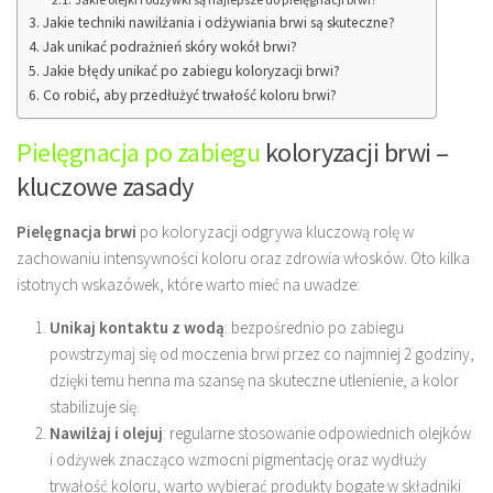
Jakie techniki nawilżania i odżywiania brwi są skuteczne?
Jak unikać podrażnień skóry wokół brwi?
Jakie błędy unikać po zabiegu koloryzacji brwi?
Co robić, aby przedłużyć trwałość koloru brwi?
Pielęgnacja po zabiegu
koloryzacji brwi –
kluczowe zasady
Pielęgnacja brwi
po koloryzacji odgrywa kluczową rolę w
zachowaniu intensywności koloru oraz zdrowia włosków. Oto kilka
istotnych wskazówek, które warto mieć na uwadze:
Unikaj kontaktu z wodą
: bezpośrednio po zabiegu
powstrzymaj się od moczenia brwi przez co najmniej 2 godziny,
dzięki temu henna ma szansę na skuteczne utlenienie, a kolor
stabilizuje się.
Nawilżaj i olejuj
: regularne stosowanie odpowiednich olejków
i odżywek znacząco wzmocni pigmentację oraz wydłuży
trwałość koloru, warto wybierać produkty bogate w składniki