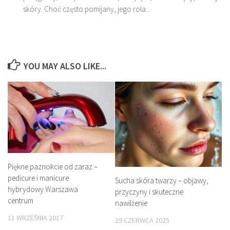
skóry. Choć często pomijany, jego rola...
YOU MAY ALSO LIKE...
Piękne paznokcie od zaraz –
pedicure i manicure
Sucha skóra twarzy – objawy,
hybrydowy Warszawa
przyczyny i skuteczne
centrum
nawilżenie
11 WRZEŚNIA 2017
29 CZERWCA 2025