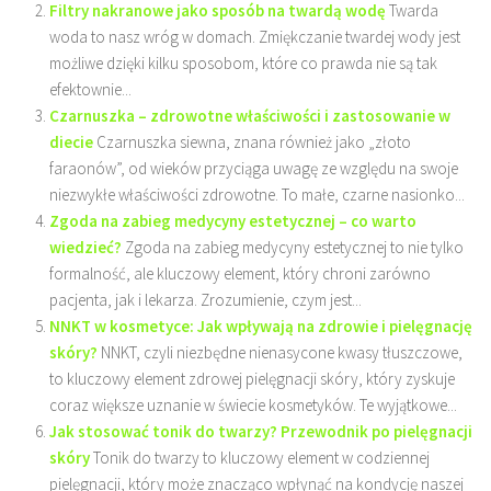
Filtry nakranowe jako sposób na twardą wodę
Twarda
woda to nasz wróg w domach. Zmiękczanie twardej wody jest
możliwe dzięki kilku sposobom, które co prawda nie są tak
efektownie...
Czarnuszka – zdrowotne właściwości i zastosowanie w
diecie
Czarnuszka siewna, znana również jako „złoto
faraonów”, od wieków przyciąga uwagę ze względu na swoje
niezwykłe właściwości zdrowotne. To małe, czarne nasionko...
Zgoda na zabieg medycyny estetycznej – co warto
wiedzieć?
Zgoda na zabieg medycyny estetycznej to nie tylko
formalność, ale kluczowy element, który chroni zarówno
pacjenta, jak i lekarza. Zrozumienie, czym jest...
NNKT w kosmetyce: Jak wpływają na zdrowie i pielęgnację
skóry?
NNKT, czyli niezbędne nienasycone kwasy tłuszczowe,
to kluczowy element zdrowej pielęgnacji skóry, który zyskuje
coraz większe uznanie w świecie kosmetyków. Te wyjątkowe...
Jak stosować tonik do twarzy? Przewodnik po pielęgnacji
skóry
Tonik do twarzy to kluczowy element w codziennej
pielęgnacji, który może znacząco wpłynąć na kondycję naszej