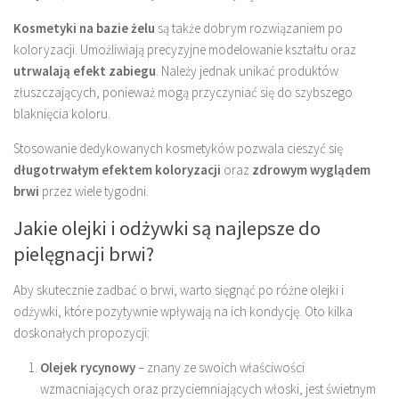
Kosmetyki na bazie żelu
są także dobrym rozwiązaniem po
koloryzacji. Umożliwiają precyzyjne modelowanie kształtu oraz
utrwalają efekt zabiegu
. Należy jednak unikać produktów
złuszczających, ponieważ mogą przyczyniać się do szybszego
blaknięcia koloru.
Stosowanie dedykowanych kosmetyków pozwala cieszyć się
długotrwałym efektem koloryzacji
oraz
zdrowym wyglądem
brwi
przez wiele tygodni.
Jakie olejki i odżywki są najlepsze do
pielęgnacji brwi?
Aby skutecznie zadbać o brwi, warto sięgnąć po różne olejki i
odżywki, które pozytywnie wpływają na ich kondycję. Oto kilka
doskonałych propozycji:
Olejek rycynowy
– znany ze swoich właściwości
wzmacniających oraz przyciemniających włoski, jest świetnym