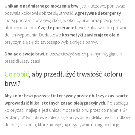
Unikanie nadmiernego moczenia brwi
jest kluczowe, ponieważ
pozwala kolorowi dobrze się utrwalić.
Agresywne detergenty
mogą podrażnić wrażliwą skórę w okolicy brwi oraz przyspieszyć
blaknięcie koloru.
Częste pocieranie
brwi osłabia włoski i prowadzi
do ich wypadania. Dodatkowo
kosmetyki zawierające oleje
przyczyniają się do szybszego wyblaknięcia barwy.
Dbając o swoje brwi,
możesz cieszyć się ich pięknym wyglądem
przez dłuższy czas!
Co robić
, aby przedłużyć trwałość koloru
brwi?
Aby kolor brwi pozostał intensywny przez dłuższy czas, warto
wprowadzić kilka istotnych zasad pielęgnacyjnych.
Po zabiegu
koloryzacji najlepiej jest unikać moczenia brwi przez co najmniej 24
godziny. W tym okresie zaleca się korzystanie z delikatnych środków
do oczyszczania, które nie wpłyną negatywnie na pigmentację.