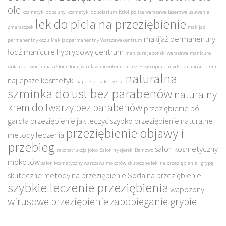
ole
kosmetyki do sauny
kosmetyki do solarium
Kriolipoliza warszawa
laserowe usuwanie
lek do picia na przeziębienie
zmarszczek
makijaż
makijaż permanentny
permanentny oczu
Makijaż permanentny Warszawa centrum
łódź
manicure hybrydowy centrum
manicure japoński warszawa
manicure
wola rezerwacja
masaż lomi lomi wrocław
mezoterapia bezigłowa opinie
mydło z nanosrebrem
naturalna
najlepsze kosmetyki
najlepsze pakiety spa
szminka do ust bez parabenów
naturalny
krem do twarzy bez parabenów
przeziębienie ból
gardła
przeziębienie jak leczyć szybko
przeziębienie naturalne
przeziębienie objawy i
metody leczenia
przebieg
salon kosmetyczny
rekonstrukcja joico
Salon fryzjerski Bemowo
mokotów
salon kosmetyczny warszawa mokotów
skuteczne leki na przeziębienie i grypę
skuteczne metody na przeziębienie
Soda na przeziębienie
szybkie leczenie przeziębienia
wapozony
wirusowe przeziębienie
zapobieganie grypie