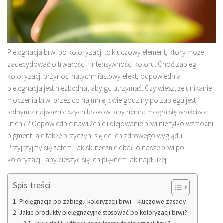
Pielęgnacja brwi po koloryzacji to kluczowy element, który może
zadecydować o trwałości i intensywności koloru. Choć zabieg
koloryzacji przynosi natychmiastowy efekt, odpowiednia
pielęgnacja jest niezbędna, aby go utrzymać. Czy wiesz, że unikanie
moczenia brwi przez co najmniej dwie godziny po zabiegu jest
jednym z najważniejszych kroków, aby henna mogła się właściwie
utlenić? Odpowiednie nawilżenie i olejowanie brwi nie tylko wzmocni
pigment, ale także przyczyni się do ich zdrowego wyglądu.
Przyjrzyjmy się zatem, jak skutecznie dbać o nasze brwi po
koloryzacji, aby cieszyć się ich pięknem jak najdłużej.
Spis treści
Pielęgnacja po zabiegu koloryzacji brwi – kluczowe zasady
Jakie produkty pielęgnacyjne stosować po koloryzacji brwi?
Jakie olejki i odżywki są najlepsze do pielęgnacji brwi?