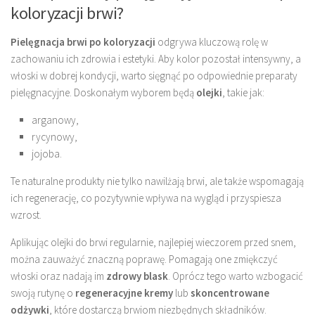
koloryzacji brwi?
Pielęgnacja brwi po koloryzacji
odgrywa kluczową rolę w
zachowaniu ich zdrowia i estetyki. Aby kolor pozostał intensywny, a
włoski w dobrej kondycji, warto sięgnąć po odpowiednie preparaty
pielęgnacyjne. Doskonałym wyborem będą
olejki
, takie jak:
arganowy,
rycynowy,
jojoba.
Te naturalne produkty nie tylko nawilżają brwi, ale także wspomagają
ich regenerację, co pozytywnie wpływa na wygląd i przyspiesza
wzrost.
Aplikując olejki do brwi regularnie, najlepiej wieczorem przed snem,
można zauważyć znaczną poprawę. Pomagają one zmiękczyć
włoski oraz nadają im
zdrowy blask
. Oprócz tego warto wzbogacić
swoją rutynę o
regeneracyjne kremy
lub
skoncentrowane
odżywki
, które dostarczą brwiom niezbędnych składników.