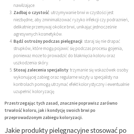
nawilżające.
Zadbaj o czystość
: utrzymywanie brwi w czystości jest
niezbędne, aby zminimalizować ryzyko infekcji czy podrażnień,
delikatnie przemywaj okolice brwi, unikając jednocześnie
agresywnych kosmetyków.
Bądź ostrożny podczas pielęgnacji
: staraj się nie drapać
strupków, które mogą pojawić się podczas procesu gojenia,
ponieważ może to prowadzić do blaknięcia koloru oraz
uszkodzenia skóry.
Stosuj zalecenia specjalisty
: trzymanie się wskazówek osoby
wykonującej zabieg oraz regularne wizyty u specjalisty na
kontrolach pomogą utrzymać efekt kolorystyczny i ewentualnie
uzupełnić koloryzację.
Przestrzegając tych zasad, znacznie poprawisz zarówno
trwałość koloru, jak i kondycję swoich brwi po
przeprowadzonym zabiegu koloryzacji.
Jakie produkty pielęgnacyjne stosować po