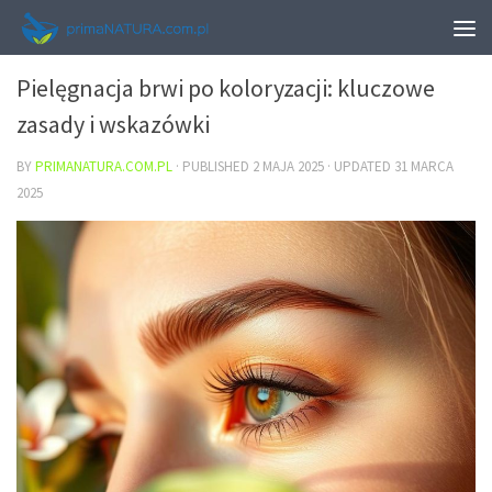
URODA
Pielęgnacja brwi po koloryzacji: kluczowe
zasady i wskazówki
BY
PRIMANATURA.COM.PL
· PUBLISHED
2 MAJA 2025
· UPDATED
31 MARCA
2025