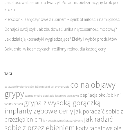
Jak stosować serum do twarzy? Poradnik pielęgnacyjny krok po
kroku
Pierścionki zaręczynowe z rubinem – symbol miłości i namiętności
Odnajdź swój styl: Jak zbudować unikalną tożsamość modową?
Jak działają kosmetyki wygładzające? Efekty i wybór produktów
Bakuchiol w kosmetykach: roślinny retinol dla każdej cery
TAGI
co na objawy
balayage fryzjer kraków
bóle mięśni jak przy grypie
grypy
depilacja okolic bikini
czarne mydło
depilacja laserowa warszawa
grypa z wysoką gorączką
warszawa
implanty zębowe ceny
jak poradzić sobie z
jak radzić
przeziębieniem
jak powstrzymać przeziębienie
sobie z przeziębieniem
kody rabatowe ole