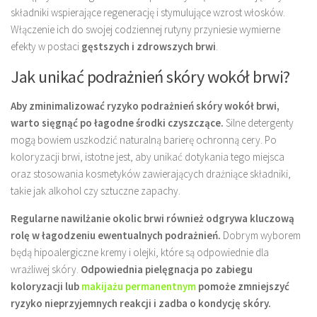
składniki wspierające regenerację i stymulujące wzrost włosków.
Włączenie ich do swojej codziennej rutyny przyniesie wymierne
efekty w postaci
gęstszych i zdrowszych brwi
.
Jak unikać podrażnień skóry wokół brwi?
Aby zminimalizować ryzyko podrażnień skóry wokół brwi,
warto sięgnąć po łagodne środki czyszczące.
Silne detergenty
mogą bowiem uszkodzić naturalną barierę ochronną cery. Po
koloryzacji brwi, istotne jest, aby unikać dotykania tego miejsca
oraz stosowania kosmetyków zawierających drażniące składniki,
takie jak alkohol czy sztuczne zapachy.
Regularne nawilżanie okolic brwi również odgrywa kluczową
rolę w łagodzeniu ewentualnych podrażnień.
Dobrym wyborem
będą hipoalergiczne kremy i olejki, które są odpowiednie dla
wrażliwej skóry.
Odpowiednia pielęgnacja po zabiegu
koloryzacji lub
makijażu permanentnym
pomoże zmniejszyć
ryzyko nieprzyjemnych reakcji i zadba o kondycję skóry.