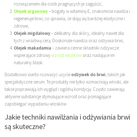
rozwiązaniem dla osób pragnących je zagęścić,
Olejek arganowy
– bogaty w witaminę E, znakomicie nawilża i
regeneruje brwi, co sprawia, że stają się bardziej elastyczne i
zdrowe,
Olejek migdałowy
– delikatny dla skóry, idealny nawet dla
tych z wrażliwą cerą. Doskonale nawilża oraz odżywia brwi,
Olejek makadamia
– zawiera cenne składniki odżywcze
wspierające zdrowy
wzrost włosków
oraz nadające im
naturalny blask.
Dodatkowo warto rozważyć użycie
odżywek do brwi
, takich jak
specjalistyczne serum. Te produkty nie tylko wzmacniają włoski, ale
także poprawiają ich wygląd i ogólną kondycję. Często zawierają
aktywne substancje stymulujące wzrost oraz pomagające
zapobiegać wypadaniu włosków.
Jakie techniki nawilżania i odżywiania brwi
są skuteczne?