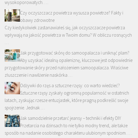
wysokoporowatych. …
Czy oczyszczacz powietrza wysusza powietrze? Fakty i
obawy zdrowotne
Czy kiedykolwiek zastanawiałeś się, jak oczyszczacze powietrza
wpływają na jakość powietrza w Twoim domu? W obliczu rosnących
…
Jak przygotować skórę do samoopalacza i uniknąć plam?
Aby uzyskać idealną opaleniznę, kluczowe jest odpowiednie
przygotowanie skóry przed nałożeniem samoopalacza. Właściwe
złuszczenie i nawilżenie naskórka …
Odżywki do rzęs a sztuczne rzęsy: co warto wiedzieć?
Sztuczne rzęsy zyskały ogromną popularność w ostatnich
latach, zyskując rzesze entuzjastek, które pragną podkreślić swoje
spojrzenie. Jednak …
Jak samodzielnie przetarć jeansy – techniki i efekty DIY
Przetarcia na dżinsach to nie tylko modny trend, ale także
sposób na nadanie osobistego charakteru ulubionym spodniom. …