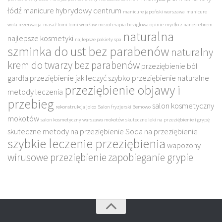
łódź
manicure hybrydowy centrum
manicure japoński warszawa
manicure
wola rezerwacja
masaż lomi lomi wrocław
mezoterapia bezigłowa opinie
mydło z nanosrebrem
naturalna
najlepsze kosmetyki
najlepsze pakiety spa
szminka do ust bez parabenów
naturalny
krem do twarzy bez parabenów
przeziębienie ból
gardła
przeziębienie jak leczyć szybko
przeziębienie naturalne
przeziębienie objawy i
metody leczenia
przebieg
salon kosmetyczny
rekonstrukcja joico
Salon fryzjerski Bemowo
mokotów
salon kosmetyczny warszawa mokotów
skuteczne leki na przeziębienie i grypę
skuteczne metody na przeziębienie
Soda na przeziębienie
szybkie leczenie przeziębienia
wapozony
wirusowe przeziębienie
zapobieganie grypie