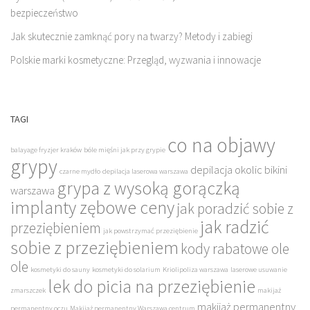
bezpieczeństwo
Jak skutecznie zamknąć pory na twarzy? Metody i zabiegi
Polskie marki kosmetyczne: Przegląd, wyzwania i innowacje
TAGI
co na objawy
balayage fryzjer kraków
bóle mięśni jak przy grypie
grypy
depilacja okolic bikini
czarne mydło
depilacja laserowa warszawa
grypa z wysoką gorączką
warszawa
implanty zębowe ceny
jak poradzić sobie z
jak radzić
przeziębieniem
jak powstrzymać przeziębienie
sobie z przeziębieniem
kody rabatowe ole
ole
kosmetyki do sauny
kosmetyki do solarium
Kriolipoliza warszawa
laserowe usuwanie
lek do picia na przeziębienie
zmarszczek
makijaż
makijaż permanentny
permanentny oczu
Makijaż permanentny Warszawa centrum