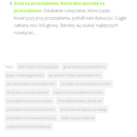
Soda na przeziębienie. Naturalne sposoby na
przeziębienie.
Osłabienie i zmęczenie, które często
towarzyszy przy przeziębieniu, potrafi nam dokuczyć. Ciągle
zatkany nos i ból głowy. Staramy się szukać najlepszych
rozwiązań,...
Tags:
bóle mięśni jak przy grypie
gorączka przy przeziębieniu
grypa z wysoką gorączką
jak poradzić sobie z przeziębieniem
jak radzić sobie z przeziębieniem
jak wyleczyć przeziębienie w 2 dni
lek do picia na przeziębienie
Łapie mnie przeziębienie co robić
przeziębienie jak leczyć szybko
Przeziębienie latem jak leczyć
przeziębienie leczenie naturalne
przeziębienie objawy i przebieg
przeziębienie wirusowe jak leczyć
Soda na przeziębienie
szybkie leczenie przeziębienia