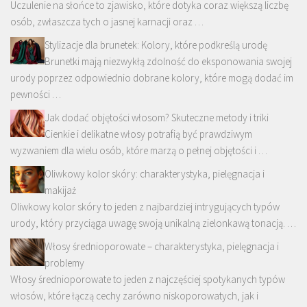
Uczulenie na słońce to zjawisko, które dotyka coraz większą liczbę
osób, zwłaszcza tych o jasnej karnacji oraz …
Stylizacje dla brunetek: Kolory, które podkreślą urodę
Brunetki mają niezwykłą zdolność do eksponowania swojej
urody poprzez odpowiednio dobrane kolory, które mogą dodać im
pewności …
Jak dodać objętości włosom? Skuteczne metody i triki
Cienkie i delikatne włosy potrafią być prawdziwym
wyzwaniem dla wielu osób, które marzą o pełnej objętości i …
Oliwkowy kolor skóry: charakterystyka, pielęgnacja i
makijaż
Oliwkowy kolor skóry to jeden z najbardziej intrygujących typów
urody, który przyciąga uwagę swoją unikalną zielonkawą tonacją. …
Włosy średnioporowate – charakterystyka, pielęgnacja i
problemy
Włosy średnioporowate to jeden z najczęściej spotykanych typów
włosów, które łączą cechy zarówno niskoporowatych, jak i