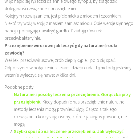
więc napić się łyżeczki dziennie owego syropu, by złagodzić
dolegliwości związane z przeziębieniem.
Kolejnym rozwiązaniem, jest picie mleka z miodem i czosnkiem.
Niektórzy wolą wersję z masłem zamiast miodu. Obie wersje słynnego
napoju pomagają nawilżyć gardło. Działają również
przeciwbakteryjnie.
Przeziębienie wirusowe jak leczyć gdy naturalne środki
zawiodą?
Weź leki przeciwwirusowe, zrób ciepłą kąpiel i polo się spać.
Odpoczynek w połączeniu z lekami działa cuda. Tą metodą jesteśmy
wstanie wyleczyć się nawet w kilka dni.
Podobne posty:
Naturalne sposoby leczenia przeziębienia. Gorączka przy
przeziębieniu
Kiedy dopadnie nas przeziębienie naturalne
metody leczenia mogą przynieść ulgę. Często z takiego
rozwiązania korzystają osoby, które z jakiegoś powodu, nie
mogą...
Szybki sposób na leczenie przeziębienia. Jak wyleczyć