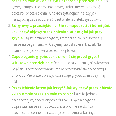
przeziębienie w 2 dni? Szybkie leczenie przeziębienia
Ból
głowy, zmęczenie czy uporczywy katar, może oznaczać
początki przeziębienia. W takich sytuacjach należy jak
najszybciej zacząć działać. Jest wiele tabletek, syropów...
Ból głowy w przeziębieniu. Złe samopoczucie i ból mięśni.
Jak leczyć objawy przeziębienia? Bóle mięśni jak przy
grypie
Częste zmiany pogody i temperatury, nie sprzyjają
naszemu organizmowi. Czujemy się osłabieni i bez sił. Na
domiar złego, zaczyna boleć nas głowa...
Zapobieganie grypie. Jak ochronić się przed grypą?
Wirusowe przeziębienie
Osłabienie organizmu, niewłaściwa
ilość snu i przepracowanie, może przyczynić się do rozwoju
choroby. Pierwsze objawy, które daje grypa, to między innymi
ból...
Przeziębienie latem jak leczyć? Jak wyleczyć przeziębienie
– Łapie mnie przeziębienie co robić?
Lato to jedna z
najbardziej wyczekiwanych pór roku. Piękna pogoda,
poprawia nasze samopoczucie, a promienie słońca
dostarczają cenne dla naszego organizmu witaminy,...