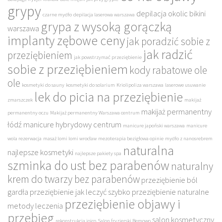
grypy
depilacja okolic bikini
czarne mydło
depilacja laserowa warszawa
grypa z wysoką gorączką
warszawa
implanty zębowe ceny
jak poradzić sobie z
jak radzić
przeziębieniem
jak powstrzymać przeziębienie
sobie z przeziębieniem
kody rabatowe ole
ole
kosmetyki do sauny
kosmetyki do solarium
Kriolipoliza warszawa
laserowe usuwanie
lek do picia na przeziębienie
zmarszczek
makijaż
makijaż permanentny
permanentny oczu
Makijaż permanentny Warszawa centrum
łódź
manicure hybrydowy centrum
manicure japoński warszawa
manicure
wola rezerwacja
masaż lomi lomi wrocław
mezoterapia bezigłowa opinie
mydło z nanosrebrem
naturalna
najlepsze kosmetyki
najlepsze pakiety spa
szminka do ust bez parabenów
naturalny
krem do twarzy bez parabenów
przeziębienie ból
gardła
przeziębienie jak leczyć szybko
przeziębienie naturalne
przeziębienie objawy i
metody leczenia
przebieg
salon kosmetyczny
rekonstrukcja joico
Salon fryzjerski Bemowo