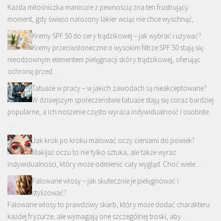
Każda miłośniczka manicure z pewnością zna ten frustrujący
moment, gdy świeżo nałożony lakier wciąż nie chce wyschnąć, …
Kremy SPF 50 do cery trądzikowej – jak wybrać i używać?
Kremy przeciwsłoneczne o wysokim filtrze SPF 50 stają się
nieodzownym elementem pielęgnacji skóry trądzikowej, oferując
ochronę przed …
Tatuaże w pracy – w jakich zawodach są nieakceptowane?
W dzisiejszym społeczeństwie tatuaże stają się coraz bardziej
popularne, a ich noszenie często wyraża indywidualność i osobiste
…
Jak krok po kroku malować oczy cieniami do powiek?
Makijaż oczu to nie tylko sztuka, ale także wyraz
indywidualności, który może odmienić cały wygląd. Choć wiele …
Falowane włosy – jak skutecznie je pielęgnować i
stylizować?
Falowane włosy to prawdziwy skarb, który może dodać charakteru
każdej fryzurze, ale wymagają one szczególnej troski, aby …