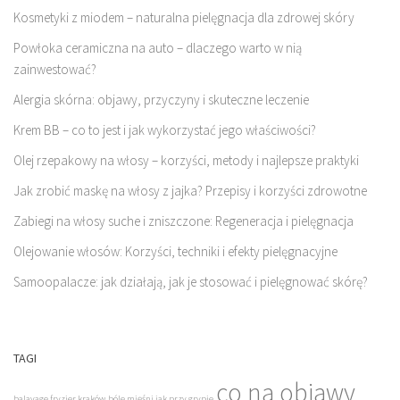
Kosmetyki z miodem – naturalna pielęgnacja dla zdrowej skóry
Powłoka ceramiczna na auto – dlaczego warto w nią
zainwestować?
Alergia skórna: objawy, przyczyny i skuteczne leczenie
Krem BB – co to jest i jak wykorzystać jego właściwości?
Olej rzepakowy na włosy – korzyści, metody i najlepsze praktyki
Jak zrobić maskę na włosy z jajka? Przepisy i korzyści zdrowotne
Zabiegi na włosy suche i zniszczone: Regeneracja i pielęgnacja
Olejowanie włosów: Korzyści, techniki i efekty pielęgnacyjne
Samoopalacze: jak działają, jak je stosować i pielęgnować skórę?
TAGI
co na objawy
balayage fryzjer kraków
bóle mięśni jak przy grypie