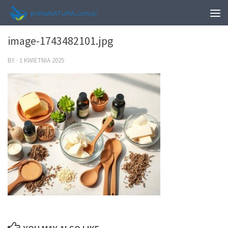
0
image-1743482101.jpg
BY
·
1 KWIETNIA 2025