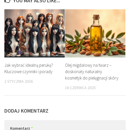
YOU MAY ALSO LIKE...
Jak wybrać idealną perukę?
Olej migdałowy na twarz –
Kluczowe czynniki i porady
doskonały naturalny
kosmetyk do pielęgnacji skóry
2 STYCZNIA 2026
16 CZERWCA 2025
DODAJ KOMENTARZ
Komentarz
*