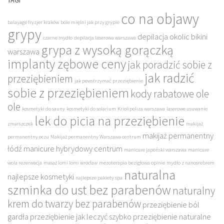
TAGI
co na objawy
balayage fryzjer kraków
bóle mięśni jak przy grypie
grypy
depilacja okolic bikini
czarne mydło
depilacja laserowa warszawa
grypa z wysoką gorączką
warszawa
implanty zębowe ceny
jak poradzić sobie z
jak radzić
przeziębieniem
jak powstrzymać przeziębienie
sobie z przeziębieniem
kody rabatowe ole
ole
kosmetyki do sauny
kosmetyki do solarium
Kriolipoliza warszawa
laserowe usuwanie
lek do picia na przeziębienie
zmarszczek
makijaż
makijaż permanentny
permanentny oczu
Makijaż permanentny Warszawa centrum
łódź
manicure hybrydowy centrum
manicure japoński warszawa
manicure
wola rezerwacja
masaż lomi lomi wrocław
mezoterapia bezigłowa opinie
mydło z nanosrebrem
naturalna
najlepsze kosmetyki
najlepsze pakiety spa
szminka do ust bez parabenów
naturalny
krem do twarzy bez parabenów
przeziębienie ból
gardła
przeziębienie jak leczyć szybko
przeziębienie naturalne