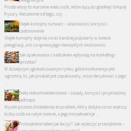
Proste włosy to marzenie wielu osób, które dążą do gładkiej i lśniącej
fryzury. Niezależnie od tego, czy …
Olejek konopny na twarz – właściwości, korzyści i
zastosowanie
Olejek konopny staje się coraz bardziej popularny w świecie
pielęgnacji, a to za sprawą jego niezwykłych właściwości. …
Jak opakowania z nadrukiem wpływają na marketing i
sprzedaż?
W dzisiejszym zglobalizowanym rynku, gdzie konkurencja jest
ogromna, to, jak produkt jest zapakowany, może decydować o jego
…
Dieta niskocholesterolowa – zasady, korzyści i przykładowy
jadłospis
Wysoki poziom cholesterolu to problem, który dotyka coraz większą
liczbę osób na całym świecie, a jego konsekwencje …
Przeziębienie latem jak leczyć? Jak wyleczyć przeziębienie –
Łapie mnie przeziębienie co robić?