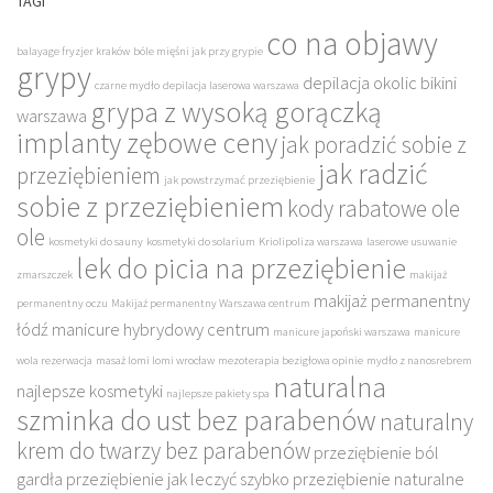
TAGI
co na objawy
balayage fryzjer kraków
bóle mięśni jak przy grypie
grypy
depilacja okolic bikini
czarne mydło
depilacja laserowa warszawa
grypa z wysoką gorączką
warszawa
implanty zębowe ceny
jak poradzić sobie z
jak radzić
przeziębieniem
jak powstrzymać przeziębienie
sobie z przeziębieniem
kody rabatowe ole
ole
kosmetyki do sauny
kosmetyki do solarium
Kriolipoliza warszawa
laserowe usuwanie
lek do picia na przeziębienie
zmarszczek
makijaż
makijaż permanentny
permanentny oczu
Makijaż permanentny Warszawa centrum
łódź
manicure hybrydowy centrum
manicure japoński warszawa
manicure
wola rezerwacja
masaż lomi lomi wrocław
mezoterapia bezigłowa opinie
mydło z nanosrebrem
naturalna
najlepsze kosmetyki
najlepsze pakiety spa
szminka do ust bez parabenów
naturalny
krem do twarzy bez parabenów
przeziębienie ból
gardła
przeziębienie jak leczyć szybko
przeziębienie naturalne