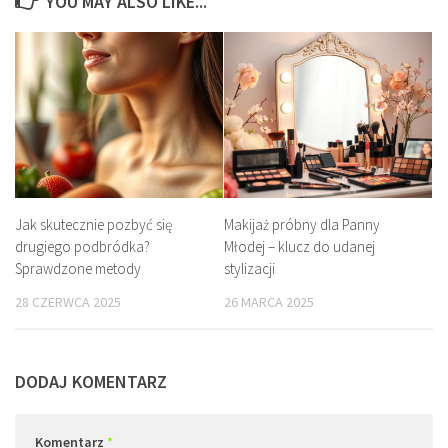
YOU MAY ALSO LIKE...
Jak skutecznie pozbyć się
Makijaż próbny dla Panny
drugiego podbródka?
Młodej – klucz do udanej
Sprawdzone metody
stylizacji
28 CZERWCA 2025
26 MARCA 2025
DODAJ KOMENTARZ
Komentarz
*