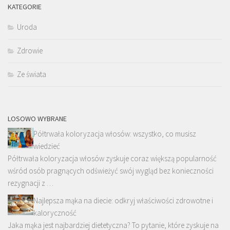
KATEGORIE
Uroda
Zdrowie
Ze świata
LOSOWO WYBRANE
Półtrwała koloryzacja włosów: wszystko, co musisz
wiedzieć
Półtrwała koloryzacja włosów zyskuje coraz większą popularność
wśród osób pragnących odświeżyć swój wygląd bez konieczności
rezygnacji z …
Najlepsza mąka na diecie: odkryj właściwości zdrowotne i
kaloryczność
Jaka mąka jest najbardziej dietetyczna? To pytanie, które zyskuje na