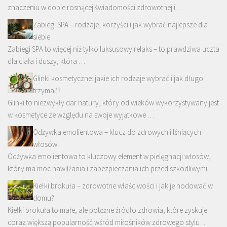
znaczeniu w dobie rosnącej świadomości zdrowotnej i …
Zabiegi SPA – rodzaje, korzyści i jak wybrać najlepsze dla
siebie
Zabiegi SPA to więcej niż tylko luksusowy relaks – to prawdziwa uczta
dla ciała i duszy, która …
Glinki kosmetyczne: jakie ich rodzaje wybrać i jak długo
trzymać?
Glinki to niezwykły dar natury, który od wieków wykorzystywany jest
w kosmetyce ze względu na swoje wyjątkowe …
Odżywka emolientowa – klucz do zdrowych i lśniących
włosów
Odżywka emolientowa to kluczowy element w pielęgnacji włosów,
który ma moc nawilżania i zabezpieczania ich przed szkodliwymi …
Kiełki brokuła – zdrowotne właściwości i jak je hodować w
domu?
Kiełki brokuła to małe, ale potężne źródło zdrowia, które zyskuje
coraz większą popularność wśród miłośników zdrowego stylu …