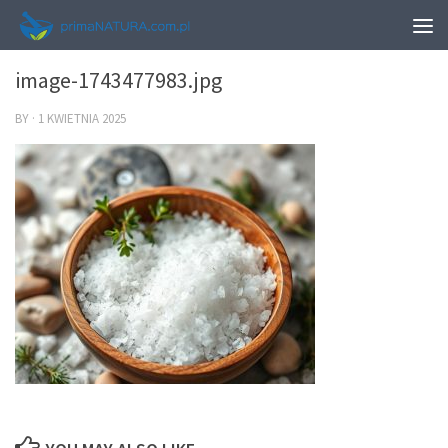
0
image-1743477983.jpg
BY
·
1 KWIETNIA 2025