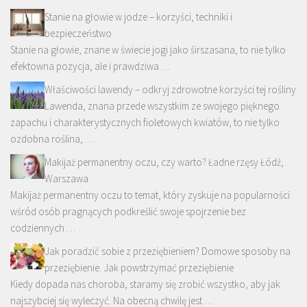
Stanie na głowie w jodze – korzyści, techniki i
bezpieczeństwo
Stanie na głowie, znane w świecie jogi jako śirszasana, to nie tylko
efektowna pozycja, ale i prawdziwa …
Właściwości lawendy – odkryj zdrowotne korzyści tej rośliny
Lawenda, znana przede wszystkim ze swojego pięknego
zapachu i charakterystycznych fioletowych kwiatów, to nie tylko
ozdobna roślina, …
Makijaż permanentny oczu, czy warto? Ładne rzęsy Łódź,
Warszawa
Makijaż permanentny oczu to temat, który zyskuje na popularności
wśród osób pragnących podkreślić swoje spojrzenie bez
codziennych …
Jak poradzić sobie z przeziębieniem? Domowe sposoby na
przeziębienie. Jak powstrzymać przeziębienie
Kiedy dopada nas choroba, staramy się zrobić wszystko, aby jak
najszybciej się wyleczyć. Na obecną chwilę jest …