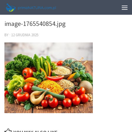
0
image-1765540854.jpg
BY
·
12 GRUDNIA 2025