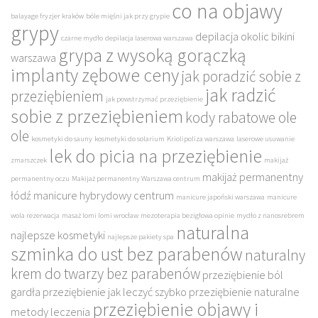
co na objawy
balayage fryzjer kraków
bóle mięśni jak przy grypie
grypy
depilacja okolic bikini
czarne mydło
depilacja laserowa warszawa
grypa z wysoką gorączką
warszawa
implanty zębowe ceny
jak poradzić sobie z
jak radzić
przeziębieniem
jak powstrzymać przeziębienie
sobie z przeziębieniem
kody rabatowe ole
ole
kosmetyki do sauny
kosmetyki do solarium
Kriolipoliza warszawa
laserowe usuwanie
lek do picia na przeziębienie
zmarszczek
makijaż
makijaż permanentny
permanentny oczu
Makijaż permanentny Warszawa centrum
łódź
manicure hybrydowy centrum
manicure japoński warszawa
manicure
wola rezerwacja
masaż lomi lomi wrocław
mezoterapia bezigłowa opinie
mydło z nanosrebrem
naturalna
najlepsze kosmetyki
najlepsze pakiety spa
szminka do ust bez parabenów
naturalny
krem do twarzy bez parabenów
przeziębienie ból
gardła
przeziębienie jak leczyć szybko
przeziębienie naturalne
przeziębienie objawy i
metody leczenia