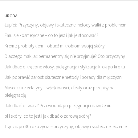
URODA
Łupież: Przyczyny, objawy i skuteczne metody walki z problemem
Emulsje kosmetyczne – co to jest i jak je stosować?
Krem z probiotykiem – obudź mikrobiom swojej skóry!
Dlaczego makijaż permanentny się nie przyjmuje? Oto przyczyny
Jak dbać o kręcone włosy: pielęgnacja i stylizacja krok po kroku
Jak poprawić zarost: skuteczne metody i porady dla mężczyzn
Maseczka z żelatyny – właściwości, efekty oraz przepisy na
pielęgnację
Jak dbać o twarz? Przewodnik po pielęgnacji i nawilżeniu
pH skóry: co to jest i jak dbać o zdrową skórę?
Trądzik po 30 roku życia – przyczyny, objawy i skuteczne leczenie