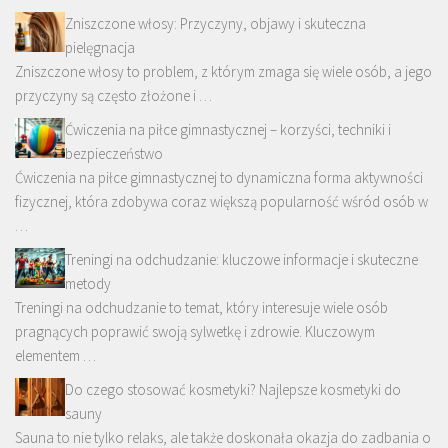
Zniszczone włosy: Przyczyny, objawy i skuteczna
pielęgnacja
Zniszczone włosy to problem, z którym zmaga się wiele osób, a jego
przyczyny są często złożone i …
Ćwiczenia na piłce gimnastycznej – korzyści, techniki i
bezpieczeństwo
Ćwiczenia na piłce gimnastycznej to dynamiczna forma aktywności
fizycznej, która zdobywa coraz większą popularność wśród osób w
…
Treningi na odchudzanie: kluczowe informacje i skuteczne
metody
Treningi na odchudzanie to temat, który interesuje wiele osób
pragnących poprawić swoją sylwetkę i zdrowie. Kluczowym
elementem …
Do czego stosować kosmetyki? Najlepsze kosmetyki do
sauny
Sauna to nie tylko relaks, ale także doskonała okazja do zadbania o