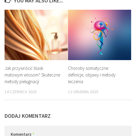
YOU MAY ALSO LIKE...
Jak przywrócić blask
Choroby somatyczne:
matowym włosom? Skuteczne
definicje, objawy i metody
metody pielęgnacji
leczenia
14 CZERWCA 2025
12 GRUDNIA 2025
DODAJ KOMENTARZ
Komentarz
*