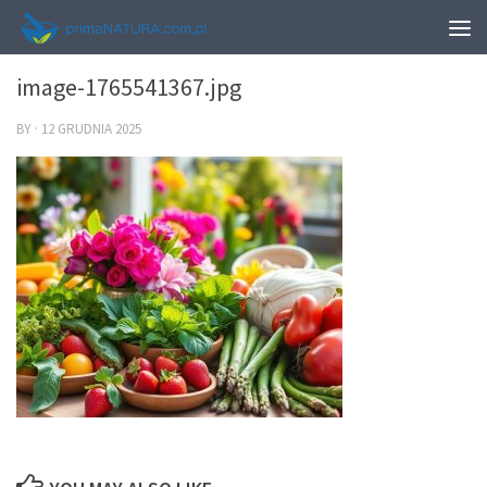
0
image-1765541367.jpg
BY
·
12 GRUDNIA 2025