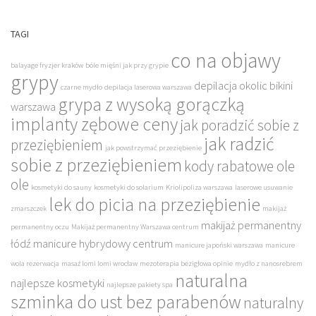
TAGI
co na objawy
balayage fryzjer kraków
bóle mięśni jak przy grypie
grypy
depilacja okolic bikini
czarne mydło
depilacja laserowa warszawa
grypa z wysoką gorączką
warszawa
implanty zębowe ceny
jak poradzić sobie z
jak radzić
przeziębieniem
jak powstrzymać przeziębienie
sobie z przeziębieniem
kody rabatowe ole
ole
kosmetyki do sauny
kosmetyki do solarium
Kriolipoliza warszawa
laserowe usuwanie
lek do picia na przeziębienie
zmarszczek
makijaż
makijaż permanentny
permanentny oczu
Makijaż permanentny Warszawa centrum
łódź
manicure hybrydowy centrum
manicure japoński warszawa
manicure
wola rezerwacja
masaż lomi lomi wrocław
mezoterapia bezigłowa opinie
mydło z nanosrebrem
naturalna
najlepsze kosmetyki
najlepsze pakiety spa
szminka do ust bez parabenów
naturalny