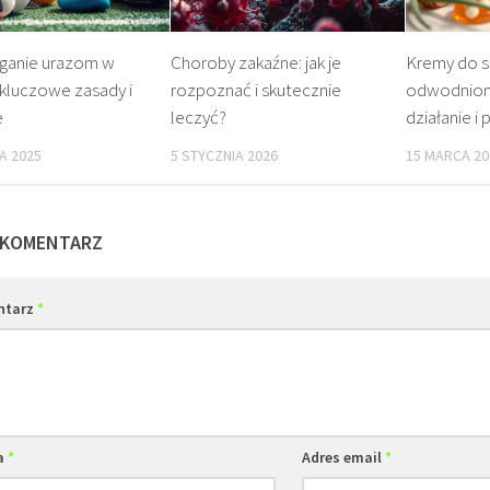
ganie urazom w
Choroby zakaźne: jak je
Kremy do s
 kluczowe zasady i
rozpoznać i skutecznie
odwodnione
e
leczyć?
działanie i 
A 2025
5 STYCZNIA 2026
15 MARCA 20
 KOMENTARZ
ntarz
*
a
*
Adres email
*