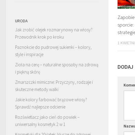
Zapobie
URODA
sporcie:
Jak zrobić olejek rozmarynowy na włosy?
strategi
Przewodnik krok po kroku
1 KWIETNI
Paznokcie do pudrowej sukienki – kolory,
style i inspiracje
Zioła na cerę – naturalne sposoby na zdrową
DODAJ
i piękną skórę
Zmarszczki mimiczne: Przyczyny, rodzaje i
Kome
skuteczne metody walki
Jakie kolory farbować brązowe włosy?
Sprawdź najlepsze odcienie
Rozświetlacz jako cień do powiek –
uniwersalny kosmetyk 2 w 1
Nazw
Kosmetyki dla 20-latek: klucze do zdrowej