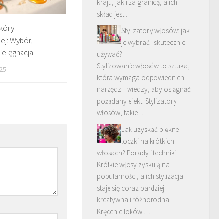
kraju, jak i za granicą, a ich
skład jest …
kóry
Stylizatory włosów: jak
j: Wybór,
je wybrać i skutecznie
pielęgnacja
używać?
Stylizowanie włosów to sztuka,
25
która wymaga odpowiednich
narzędzi i wiedzy, aby osiągnąć
pożądany efekt. Stylizatory
włosów, takie …
Jak uzyskać piękne
loczki na krótkich
włosach? Porady i techniki
Krótkie włosy zyskują na
popularności, a ich stylizacja
staje się coraz bardziej
kreatywna i różnorodna.
Kręcenie loków …