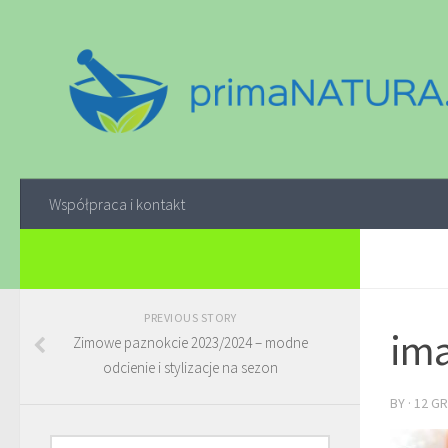
Współpraca i kontakt
PREVIOUS STORY
ima
Zimowe paznokcie 2023/2024 – modne
odcienie i stylizacje na sezon
BY
·
12 GR