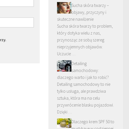
Sucha skóra twarzy –
objawy, przyczyny i
skuteczne nawilżenie
Sucha skóra twarzy to problem,
który dotyka wielu z nas,
rzy.
przynosząc ze sobą szereg
nieprzyjemnych objawów.
Uczucie …
Detailing
samochodowy:
dlaczego warto i jak to robić?
Detailing samochodowy to nie
tylko usługa, ale prawdziwa
sztuka, która ma na celu
przywrócenie blasku pojazdowi.
Dzięki …
Dlaczego krem SPF 50 to
must-have w codziennej