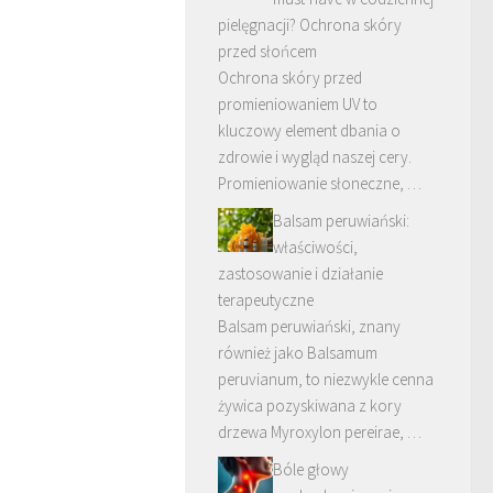
pielęgnacji? Ochrona skóry
przed słońcem
Ochrona skóry przed
promieniowaniem UV to
kluczowy element dbania o
zdrowie i wygląd naszej cery.
Promieniowanie słoneczne, …
Balsam peruwiański:
właściwości,
zastosowanie i działanie
terapeutyczne
Balsam peruwiański, znany
również jako Balsamum
peruvianum, to niezwykle cenna
żywica pozyskiwana z kory
drzewa Myroxylon pereirae, …
Bóle głowy