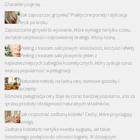
Charakteryzuje się …
Jak zapuszczać grzywkę? Praktyczne porady i stylizacja
krok po kroku
Zapuszczanie grzywki to wyzwanie, które wymaga nie tylko czasu,
ale także cierpliwości i odpowiedniej strategii. Włosy rosną …
Peeling z kwasem salicylowym: właściwości, korzyści i efekty
Peeling z kwasem salicylowym to jeden z
najskuteczniejszych zabiegów kosmetycznych, który zyskuje coraz
większą popularność w pielęgnacji …
Naturalne metody na ładną cerę: domowe sposoby i
przepisy
Domowa pielęgnacja cery staje się coraz bardziej popularna, a to za
sprawą prostoty i dostępności naturalnych składników, …
Jak rozpoznać zadbaną kobietę? Cechy, które przyciągają
uwagę
Zadbana kobieta to nie tylko kwestia wyglądu, ale także
świadomego podejścia do zdrowia i higieny. W dzisiejszym …