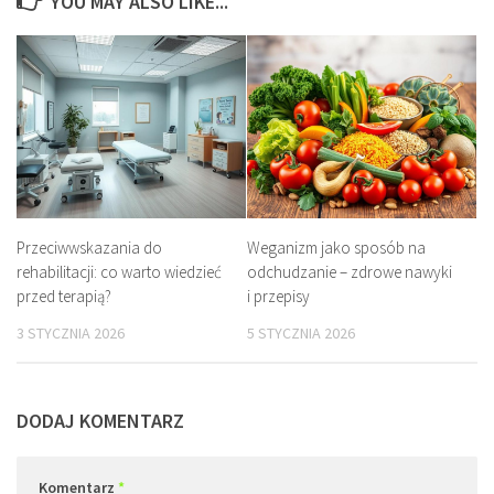
YOU MAY ALSO LIKE...
Przeciwwskazania do
Weganizm jako sposób na
rehabilitacji: co warto wiedzieć
odchudzanie – zdrowe nawyki
przed terapią?
i przepisy
3 STYCZNIA 2026
5 STYCZNIA 2026
DODAJ KOMENTARZ
Komentarz
*