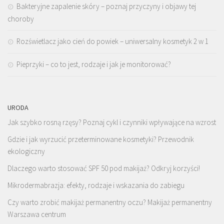
Bakteryjne zapalenie skóry – poznaj przyczyny i objawy tej
choroby
Rozświetlacz jako cień do powiek – uniwersalny kosmetyk 2 w 1
Pieprzyki – co to jest, rodzaje i jak je monitorować?
URODA
Jak szybko rosną rzęsy? Poznaj cykl i czynniki wpływające na wzrost
Gdzie i jak wyrzucić przeterminowane kosmetyki? Przewodnik
ekologiczny
Dlaczego warto stosować SPF 50 pod makijaż? Odkryj korzyści!
Mikrodermabrazja: efekty, rodzaje i wskazania do zabiegu
Czy warto zrobić makijaż permanentny oczu? Makijaż permanentny
Warszawa centrum