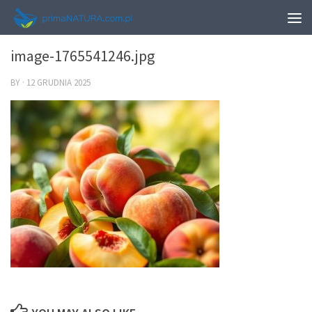
0
image-1765541246.jpg
BY
·
12 GRUDNIA 2025