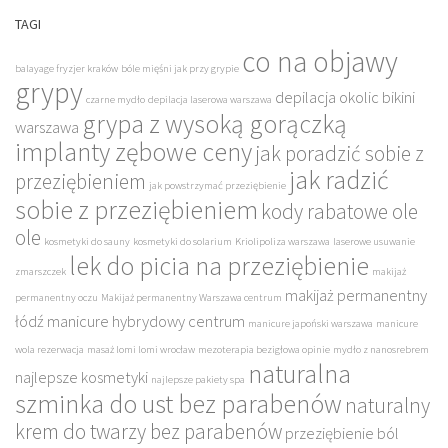
TAGI
co na objawy
balayage fryzjer kraków
bóle mięśni jak przy grypie
grypy
depilacja okolic bikini
czarne mydło
depilacja laserowa warszawa
grypa z wysoką gorączką
warszawa
implanty zębowe ceny
jak poradzić sobie z
jak radzić
przeziębieniem
jak powstrzymać przeziębienie
sobie z przeziębieniem
kody rabatowe ole
ole
kosmetyki do sauny
kosmetyki do solarium
Kriolipoliza warszawa
laserowe usuwanie
lek do picia na przeziębienie
zmarszczek
makijaż
makijaż permanentny
permanentny oczu
Makijaż permanentny Warszawa centrum
łódź
manicure hybrydowy centrum
manicure japoński warszawa
manicure
wola rezerwacja
masaż lomi lomi wrocław
mezoterapia bezigłowa opinie
mydło z nanosrebrem
naturalna
najlepsze kosmetyki
najlepsze pakiety spa
szminka do ust bez parabenów
naturalny
krem do twarzy bez parabenów
przeziębienie ból