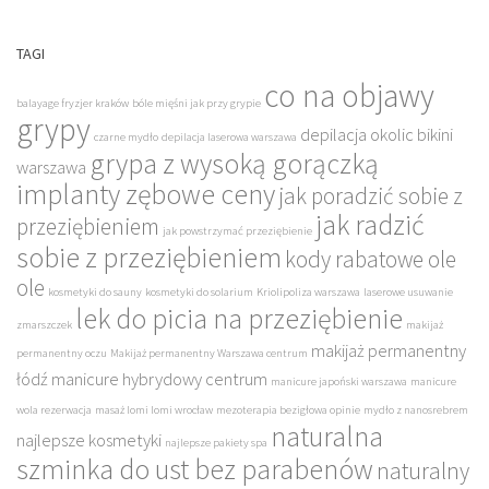
TAGI
co na objawy
balayage fryzjer kraków
bóle mięśni jak przy grypie
grypy
depilacja okolic bikini
czarne mydło
depilacja laserowa warszawa
grypa z wysoką gorączką
warszawa
implanty zębowe ceny
jak poradzić sobie z
jak radzić
przeziębieniem
jak powstrzymać przeziębienie
sobie z przeziębieniem
kody rabatowe ole
ole
kosmetyki do sauny
kosmetyki do solarium
Kriolipoliza warszawa
laserowe usuwanie
lek do picia na przeziębienie
zmarszczek
makijaż
makijaż permanentny
permanentny oczu
Makijaż permanentny Warszawa centrum
łódź
manicure hybrydowy centrum
manicure japoński warszawa
manicure
wola rezerwacja
masaż lomi lomi wrocław
mezoterapia bezigłowa opinie
mydło z nanosrebrem
naturalna
najlepsze kosmetyki
najlepsze pakiety spa
szminka do ust bez parabenów
naturalny