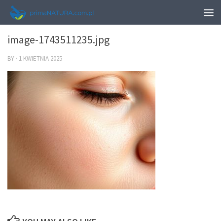
0
image-1743511235.jpg
BY
·
1 KWIETNIA 2025