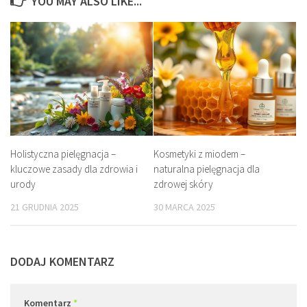
YOU MAY ALSO LIKE...
Holistyczna pielęgnacja –
Kosmetyki z miodem –
kluczowe zasady dla zdrowia i
naturalna pielęgnacja dla
urody
zdrowej skóry
21 GRUDNIA 2025
30 MARCA 2025
DODAJ KOMENTARZ
Komentarz
*