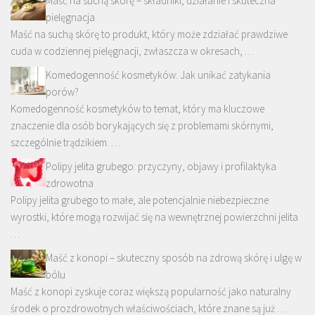
Maść na suchą skórę – składniki, działanie i skuteczna
pielęgnacja
Maść na suchą skórę to produkt, który może zdziałać prawdziwe
cuda w codziennej pielęgnacji, zwłaszcza w okresach, …
Komedogenność kosmetyków: Jak unikać zatykania
porów?
Komedogenność kosmetyków to temat, który ma kluczowe
znaczenie dla osób borykających się z problemami skórnymi,
szczególnie trądzikiem. …
Polipy jelita grubego: przyczyny, objawy i profilaktyka
zdrowotna
Polipy jelita grubego to małe, ale potencjalnie niebezpieczne
wyrostki, które mogą rozwijać się na wewnętrznej powierzchni jelita
…
Maść z konopi – skuteczny sposób na zdrową skórę i ulgę w
bólu
Maść z konopi zyskuje coraz większą popularność jako naturalny
środek o prozdrowotnych właściwościach, które znane są już …