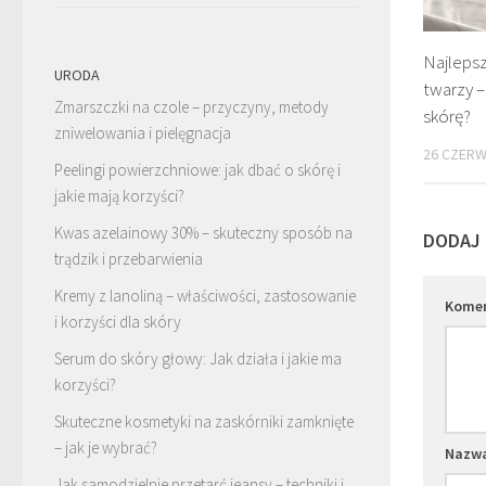
Najleps
URODA
twarzy –
Zmarszczki na czole – przyczyny, metody
skórę?
zniwelowania i pielęgnacja
26 CZERW
Peelingi powierzchniowe: jak dbać o skórę i
jakie mają korzyści?
Kwas azelainowy 30% – skuteczny sposób na
DODAJ
trądzik i przebarwienia
Kremy z lanoliną – właściwości, zastosowanie
Kome
i korzyści dla skóry
Serum do skóry głowy: Jak działa i jakie ma
korzyści?
Skuteczne kosmetyki na zaskórniki zamknięte
– jak je wybrać?
Nazw
Jak samodzielnie przetarć jeansy – techniki i