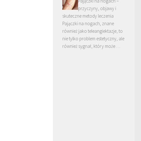
Pajączki na nogach –
przyczyny, objawy i
skuteczne metody leczenia
Pajączki na nogach, znane
również jako teleangiektazje, to
nie tylko problem estetyczny, ale
również sygnał, który może …