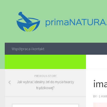
Współpraca i kontakt
PREVIOUS STORY
ima
Jak wybrać idealny żel do mycia twarzy
trądzikowej?
BY
·
1 KWI