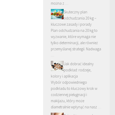
można z …
Skuteczny plan
odchudzania 20 kg –
kluczowe zasady i porady
Plan odchudzania na 20 kg to
wyzwanie, które wymaga nie
tylko determinacji, ale również
przemyślanej strategii. Nadwaga
…
Jak dobrać idealny
podkład: rodzeje,
kolory i aplikacja
Wybór odpowiedniego
podkładu to kluczowy krok w
codziennej pielęgnacji i
makijażu, który może
diametralnie wpłynąć na nasz …