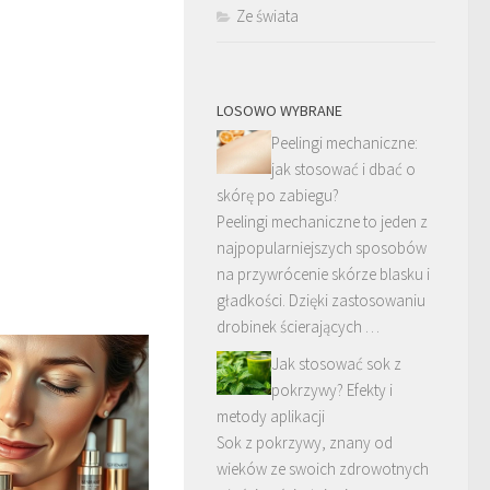
Ze świata
LOSOWO WYBRANE
Peelingi mechaniczne:
jak stosować i dbać o
skórę po zabiegu?
Peelingi mechaniczne to jeden z
najpopularniejszych sposobów
na przywrócenie skórze blasku i
gładkości. Dzięki zastosowaniu
drobinek ścierających …
Jak stosować sok z
pokrzywy? Efekty i
metody aplikacji
Sok z pokrzywy, znany od
wieków ze swoich zdrowotnych