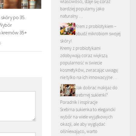
właściwości, staje się coraz
bardziej popularny jako
naturalny …
 skóry po 35.
 Wybór
Krem z probiotykiem –
h kremów 35+
obudź mikrobiom swojej
skóry!
5
Kremy z probiotykami
zdobywają coraz większą
popularność w świecie
kosmetyków, zwracając uwagę
nie tylko na ich innowacyjne …
Jak dobrać makijaż do
srebrnej sukienki?
Poradnik i inspiracje
Srebrna sukienka to elegancki
wybór na wiele wyjątkowych
okazji, ale aby wyglądać
olśniewająco, warto