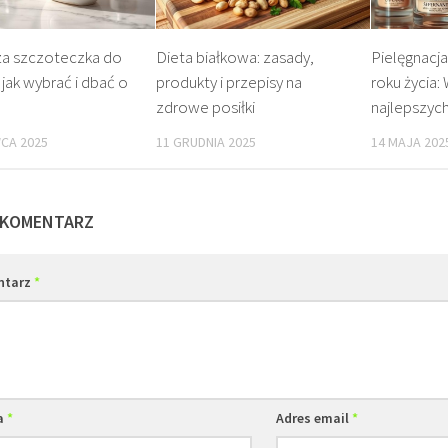
za szczoteczka do
Dieta białkowa: zasady,
Pielęgnacja
 jak wybrać i dbać o
produkty i przepisy na
roku życia:
zdrowe posiłki
najlepszyc
CA 2025
11 GRUDNIA 2025
14 MAJA 202
 KOMENTARZ
ntarz
*
a
*
Adres email
*