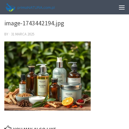
0
image-1743442194.jpg
BY
·
31 MARCA 2025