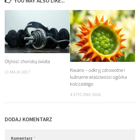
YOU MAY ALSO LIKE...
Otyłość chorobą świata
Kiwano – odkryj zdrowotne i
11 MAJA 2017
kulinarne właściwości ogórka
kolczastego
4 STYCZNIA 2026
DODAJ KOMENTARZ
Komentarz
*