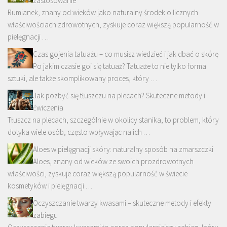
zastosowanie
Rumianek, znany od wieków jako naturalny środek o licznych
właściwościach zdrowotnych, zyskuje coraz większą popularność w
pielęgnacji …
Czas gojenia tatuażu – co musisz wiedzieć i jak dbać o skórę
Po jakim czasie goi się tatuaż? Tatuaże to nie tylko forma
sztuki, ale także skomplikowany proces, który …
Jak pozbyć się tłuszczu na plecach? Skuteczne metody i
ćwiczenia
Tłuszcz na plecach, szczególnie w okolicy stanika, to problem, który
dotyka wiele osób, często wpływając na ich …
Aloes w pielęgnacji skóry: naturalny sposób na zmarszczki
Aloes, znany od wieków ze swoich prozdrowotnych
właściwości, zyskuje coraz większą popularność w świecie
kosmetyków i pielęgnacji …
Oczyszczanie twarzy kwasami – skuteczne metody i efekty
zabiegu