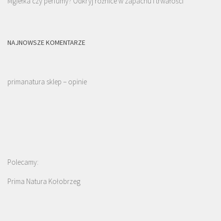
Mgiełka czy perfumy? Odkryj różnice w zapachu i trwałości
NAJNOWSZE KOMENTARZE
primanatura sklep – opinie
Polecamy:
Prima Natura Kołobrzeg