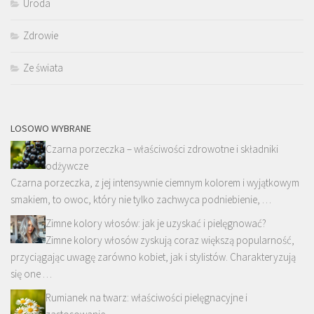
Uroda
Zdrowie
Ze świata
LOSOWO WYBRANE
Czarna porzeczka – właściwości zdrowotne i składniki
odżywcze
Czarna porzeczka, z jej intensywnie ciemnym kolorem i wyjątkowym
smakiem, to owoc, który nie tylko zachwyca podniebienie, …
Zimne kolory włosów: jak je uzyskać i pielęgnować?
Zimne kolory włosów zyskują coraz większą popularność,
przyciągając uwagę zarówno kobiet, jak i stylistów. Charakteryzują
się one …
Rumianek na twarz: właściwości pielęgnacyjne i