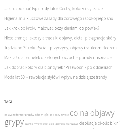
Jak rozpoznać typ urody lato? Cechy, kolory i stylizacje
Higiena snu: kluczowe zasady dla zdrowego i spokojnego snu
Jak krok po kroku malować oczy cieniami do powiek?
Nietolerancja laktozy a trądzik: objawy, dieta i pielęgnacja skóry
Trądzik po 30 roku życia – przyczyny, objawy i skuteczne leczenie
Makijaż dla brunetek o zielonych oczach – porady i inspiracje
Jak dobrać kolory dla blondynek? Przewodnik po odcieniach
Moda lat 60. – rewolucja stylów i wpływ na dzisiejsze trendy
TAGI
co na objawy
balayage fryzjer kraków
bóle mięśni jak przy grypie
grypy
depilacja okolic bikini
czarne mydło
depilacja laserowa warszawa