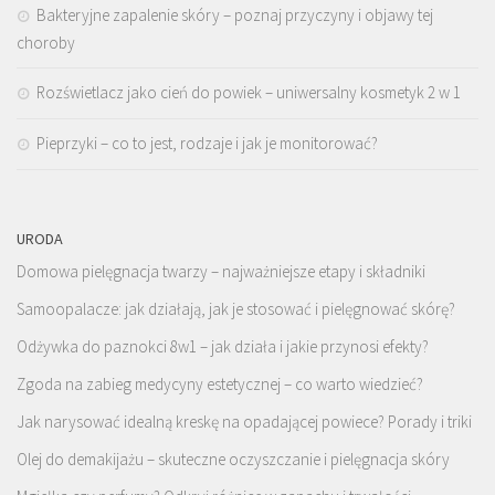
Bakteryjne zapalenie skóry – poznaj przyczyny i objawy tej
choroby
Rozświetlacz jako cień do powiek – uniwersalny kosmetyk 2 w 1
Pieprzyki – co to jest, rodzaje i jak je monitorować?
URODA
Domowa pielęgnacja twarzy – najważniejsze etapy i składniki
Samoopalacze: jak działają, jak je stosować i pielęgnować skórę?
Odżywka do paznokci 8w1 – jak działa i jakie przynosi efekty?
Zgoda na zabieg medycyny estetycznej – co warto wiedzieć?
Jak narysować idealną kreskę na opadającej powiece? Porady i triki
Olej do demakijażu – skuteczne oczyszczanie i pielęgnacja skóry