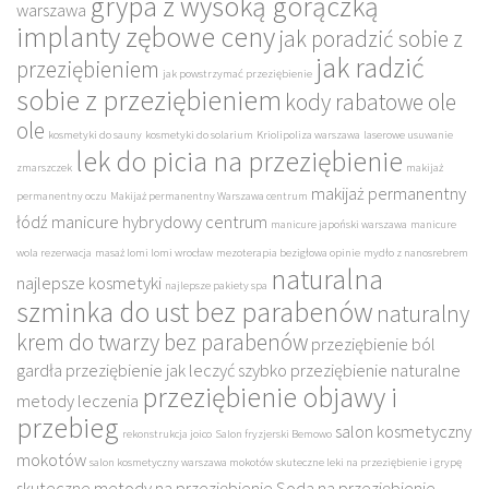
grypa z wysoką gorączką
warszawa
implanty zębowe ceny
jak poradzić sobie z
jak radzić
przeziębieniem
jak powstrzymać przeziębienie
sobie z przeziębieniem
kody rabatowe ole
ole
kosmetyki do sauny
kosmetyki do solarium
Kriolipoliza warszawa
laserowe usuwanie
lek do picia na przeziębienie
zmarszczek
makijaż
makijaż permanentny
permanentny oczu
Makijaż permanentny Warszawa centrum
łódź
manicure hybrydowy centrum
manicure japoński warszawa
manicure
wola rezerwacja
masaż lomi lomi wrocław
mezoterapia bezigłowa opinie
mydło z nanosrebrem
naturalna
najlepsze kosmetyki
najlepsze pakiety spa
szminka do ust bez parabenów
naturalny
krem do twarzy bez parabenów
przeziębienie ból
gardła
przeziębienie jak leczyć szybko
przeziębienie naturalne
przeziębienie objawy i
metody leczenia
przebieg
salon kosmetyczny
rekonstrukcja joico
Salon fryzjerski Bemowo
mokotów
salon kosmetyczny warszawa mokotów
skuteczne leki na przeziębienie i grypę
skuteczne metody na przeziębienie
Soda na przeziębienie