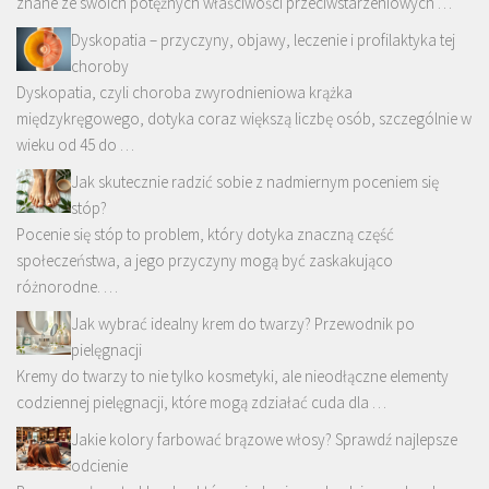
znane ze swoich potężnych właściwości przeciwstarzeniowych …
Dyskopatia – przyczyny, objawy, leczenie i profilaktyka tej
choroby
Dyskopatia, czyli choroba zwyrodnieniowa krążka
międzykręgowego, dotyka coraz większą liczbę osób, szczególnie w
wieku od 45 do …
Jak skutecznie radzić sobie z nadmiernym poceniem się
stóp?
Pocenie się stóp to problem, który dotyka znaczną część
społeczeństwa, a jego przyczyny mogą być zaskakująco
różnorodne. …
Jak wybrać idealny krem do twarzy? Przewodnik po
pielęgnacji
Kremy do twarzy to nie tylko kosmetyki, ale nieodłączne elementy
codziennej pielęgnacji, które mogą zdziałać cuda dla …
Jakie kolory farbować brązowe włosy? Sprawdź najlepsze
odcienie