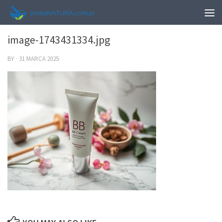
0
image-1743431334.jpg
BY
·
31 MARCA 2025