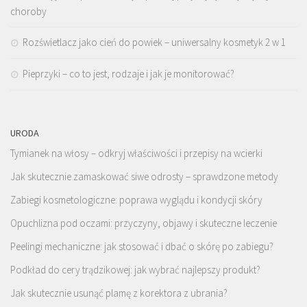
choroby
Rozświetlacz jako cień do powiek – uniwersalny kosmetyk 2 w 1
Pieprzyki – co to jest, rodzaje i jak je monitorować?
URODA
Tymianek na włosy – odkryj właściwości i przepisy na wcierki
Jak skutecznie zamaskować siwe odrosty – sprawdzone metody
Zabiegi kosmetologiczne: poprawa wyglądu i kondycji skóry
Opuchlizna pod oczami: przyczyny, objawy i skuteczne leczenie
Peelingi mechaniczne: jak stosować i dbać o skórę po zabiegu?
Podkład do cery trądzikowej: jak wybrać najlepszy produkt?
Jak skutecznie usunąć plamę z korektora z ubrania?