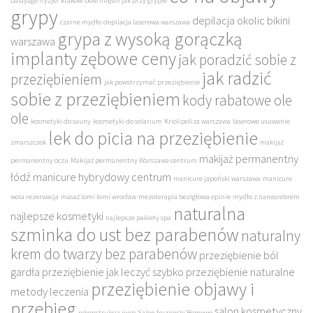
balayage fryzjer kraków
bóle mięśni jak przy grypie
grypy
depilacja okolic bikini
czarne mydło
depilacja laserowa warszawa
grypa z wysoką gorączką
warszawa
implanty zębowe ceny
jak poradzić sobie z
jak radzić
przeziębieniem
jak powstrzymać przeziębienie
sobie z przeziębieniem
kody rabatowe ole
ole
kosmetyki do sauny
kosmetyki do solarium
Kriolipoliza warszawa
laserowe usuwanie
lek do picia na przeziębienie
zmarszczek
makijaż
makijaż permanentny
permanentny oczu
Makijaż permanentny Warszawa centrum
łódź
manicure hybrydowy centrum
manicure japoński warszawa
manicure
wola rezerwacja
masaż lomi lomi wrocław
mezoterapia bezigłowa opinie
mydło z nanosrebrem
naturalna
najlepsze kosmetyki
najlepsze pakiety spa
szminka do ust bez parabenów
naturalny
krem do twarzy bez parabenów
przeziębienie ból
gardła
przeziębienie jak leczyć szybko
przeziębienie naturalne
przeziębienie objawy i
metody leczenia
przebieg
salon kosmetyczny
rekonstrukcja joico
Salon fryzjerski Bemowo