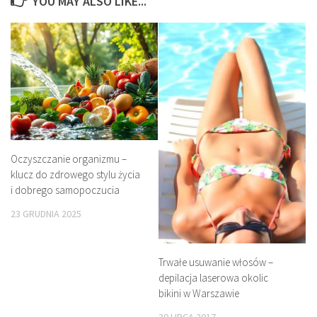
YOU MAY ALSO LIKE...
Oczyszczanie organizmu –
klucz do zdrowego stylu życia
i dobrego samopoczucia
23 GRUDNIA 2025
Trwałe usuwanie włosów –
depilacja laserowa okolic
bikini w Warszawie