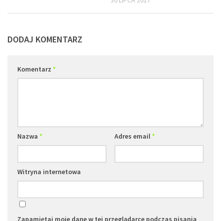
30 LIPCA 2017
DODAJ KOMENTARZ
Komentarz
*
Nazwa
*
Adres email
*
Witryna internetowa
Zapamiętaj moje dane w tej przeglądarce podczas pisania