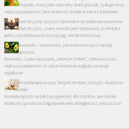
Propolis, znany jako naturalny skarb pszczeli, zyskuje coraz
większą popularność jako skuteczny środek w walce z trądzikiem. …
Siad skrzyżny: korzyści zdrowotne i prawidłowe wykonanie
Siad skrzyżny, znany również jako Sukhasana, to nie tylko
jedna z podstawowych pozycji jogi, ale także kluczowy …
Awokado – właściwości, zdrowotne korzyści i zasady
spożycia
Awokado, często nazywane „zielonym złotem”, zdobywa coraz
większą popularność na całym świecie ze względu na swoje
wyjątkowe …
Aromaterapia w ciąży: bezpieczeństwo, korzyści i skuteczne
olejki
Aromaterapia to nie tylko przyjemność dla zmysłów, ale również
skuteczny sposób na złagodzenie wielu dolegliwości, zwłaszcza w
…