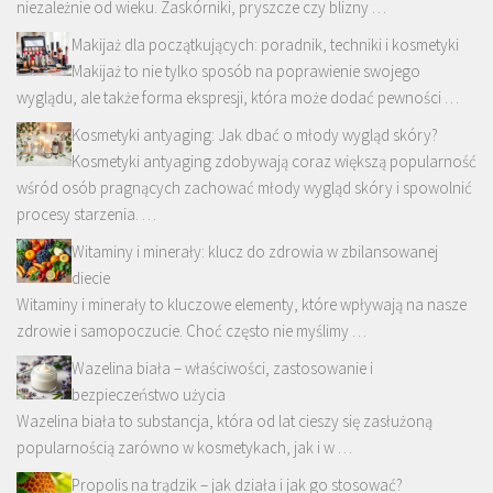
niezależnie od wieku. Zaskórniki, pryszcze czy blizny …
Makijaż dla początkujących: poradnik, techniki i kosmetyki
Makijaż to nie tylko sposób na poprawienie swojego
wyglądu, ale także forma ekspresji, która może dodać pewności …
Kosmetyki antyaging: Jak dbać o młody wygląd skóry?
Kosmetyki antyaging zdobywają coraz większą popularność
wśród osób pragnących zachować młody wygląd skóry i spowolnić
procesy starzenia. …
Witaminy i minerały: klucz do zdrowia w zbilansowanej
diecie
Witaminy i minerały to kluczowe elementy, które wpływają na nasze
zdrowie i samopoczucie. Choć często nie myślimy …
Wazelina biała – właściwości, zastosowanie i
bezpieczeństwo użycia
Wazelina biała to substancja, która od lat cieszy się zasłużoną
popularnością zarówno w kosmetykach, jak i w …
Propolis na trądzik – jak działa i jak go stosować?