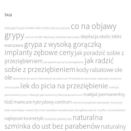
TAGI
co na objawy
balayage fryzjer kraków
bóle mięśni jak przy grypie
grypy
depilacja okolic bikini
czarne mydło
depilacja laserowa warszawa
grypa z wysoką gorączką
warszawa
implanty zębowe ceny
jak poradzić sobie z
jak radzić
przeziębieniem
jak powstrzymać przeziębienie
sobie z przeziębieniem
kody rabatowe ole
ole
kosmetyki do sauny
kosmetyki do solarium
Kriolipoliza warszawa
laserowe usuwanie
lek do picia na przeziębienie
zmarszczek
makijaż
makijaż permanentny
permanentny oczu
Makijaż permanentny Warszawa centrum
łódź
manicure hybrydowy centrum
manicure japoński warszawa
manicure
wola rezerwacja
masaż lomi lomi wrocław
mezoterapia bezigłowa opinie
mydło z nanosrebrem
naturalna
najlepsze kosmetyki
najlepsze pakiety spa
szminka do ust bez parabenów
naturalny