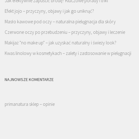
Jak efektywnie zapuścić brodę? Kluczowe porady i triki
Efekt jojo – przyczyny, objawy i jak go uniknąć?
Masło kawowe pod oczy – naturalna pielęgnacja dla skóry
Czerwone oczy po przebudzeniu – przyczyny, objawy i leczenie
Makijaż "no make up" – jak uzyskać naturalny i świeży look?
Kwas linolowy w kosmetykach – zalety i zastosowanie w pielęgnacji
NAJNOWSZE KOMENTARZE
primanatura sklep – opinie