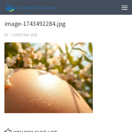
0
image-1743492284.jpg
BY
·
1 KWIETNIA 2025